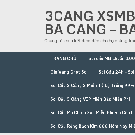
Skip
3CANG XSMB 
to
content
BA CANG – B
Chúng tôi cam kết đem đến cho họ những trải 
TRANG CHỦ
Soi cầu MB chuẩn 10
Gio Vang Chot So
Soi Cầu 24h – So
Soi Cầu 3 Càng 3 Miền Tỷ Lệ Trúng 99%
Soi Cầu 3 Càng VIP Miền Bắc Miễn Phí
Soi Cầu Mb Chính Xác Miễn Phí Soi Cầu L
Soi Cầu Rồng Bạch Kim 666 Hôm Nay Miễ