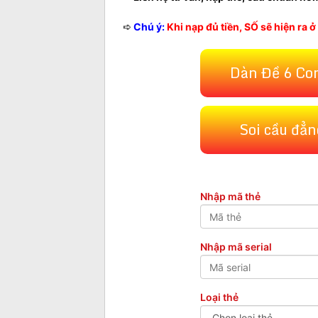
➪
Chú ý:
Khi nạp đủ tiền, SỐ sẽ hiện r
Dàn Đề 6 Co
Soi cầu đẳn
Nhập mã thẻ
Nhập mã serial
Loại thẻ