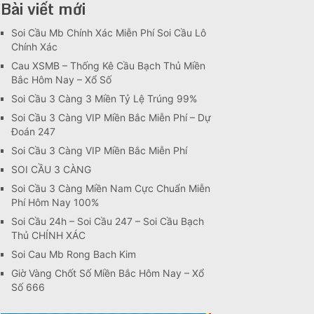
Bài viết mới
Soi Cầu Mb Chính Xác Miễn Phí Soi Cầu Lô
Chính Xác
Cau XSMB – Thống Kê Cầu Bạch Thủ Miền
Bắc Hôm Nay – Xổ Số
Soi Cầu 3 Càng 3 Miền Tỷ Lệ Trúng 99%
Soi Cầu 3 Càng VIP Miền Bắc Miễn Phí – Dự
Đoán 247
Soi Cầu 3 Càng VIP Miền Bắc Miễn Phí
SOI CẦU 3 CÀNG
Soi Cầu 3 Càng Miền Nam Cực Chuẩn Miễn
Phí Hôm Nay 100%
Soi Cầu 24h – Soi Cầu 247 – Soi Cầu Bạch
Thủ CHÍNH XÁC
Soi Cau Mb Rong Bach Kim
Giờ Vàng Chốt Số Miền Bắc Hôm Nay – Xổ
Số 666