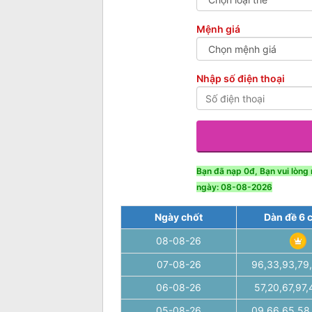
Mệnh giá
Nhập số điện thoại
Bạn đã nạp 0đ, Bạn vui lòng
ngày: 08-08-2026
Ngày chốt
Dàn đề 6 
08-08-26
07-08-26
96,33,93,79
06-08-26
57,20,67,97,
05-08-26
09,66,65,58