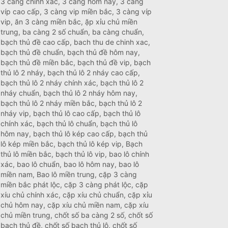
3 càng chính xác, 3 cang hom nay, 3 càng
víp cao cấp, 3 càng vip miền bắc, 3 càng víp
vip, ăn 3 càng miền bắc, ặp xỉu chủ miền
trung, ba càng 2 số chuẩn, ba càng chuẩn,
bạch thủ đề cao cấp, bach thu de chinh xac,
bạch thủ đề chuẩn, bạch thủ đề hôm nay,
bạch thủ đề miền bắc, bạch thủ đề vip, bạch
thủ lô 2 nháy, bạch thủ lô 2 nháy cao cấp,
bạch thủ lô 2 nháy chính xác, bạch thủ lô 2
nháy chuẩn, bạch thủ lô 2 nháy hôm nay,
bạch thủ lô 2 nháy miền bắc, bạch thủ lô 2
nháy vip, bạch thủ lô cao cấp, bạch thủ lô
chính xác, bạch thủ lô chuẩn, bạch thủ lô
hôm nay, bạch thủ lô kép cao cấp, bạch thủ
lô kép miền bắc, bạch thủ lô kép vip, Bạch
thủ lô miền bắc, bạch thủ lô vip, bao lô chính
xác, bao lô chuẩn, bao lô hôm nay, bao lô
miền nam, Bao lô miền trung, cặp 3 càng
miền bắc phát lộc, cặp 3 càng phát lộc, cặp
xíu chủ chính xác, cặp xíu chủ chuẩn, cặp xỉu
chủ hôm nay, cặp xíu chủ miền nam, cặp xíu
chủ miền trung, chốt số ba càng 2 số, chốt số
bạch thủ đề, chốt số bạch thủ lô, chốt số