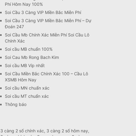
Phí Hôm Nay 100%
Soi Cầu 3 Càng VIP Miền Bắc Miễn Phí
Soi Cầu 3 Càng VIP Miền Bắc Miễn Phí – Dự
Đoán 247
Soi Cầu Mb Chính Xác Miễn Phí Soi Cầu Lô
Chính Xác
Soi cầu MB chuẩn 100%
Soi Cau Mb Rong Bach Kim
Soi cầu MB Víp nhất
Soi Cầu Miền Bắc Chính Xác 100 – Cầu Lô
XSMB Hôm Nay
Soi cầu MN chuẩn xác
Soi cầu MT chuẩn xác
Thông báo
3 càng 2 số chính xác, 3 càng 2 số hôm nay,