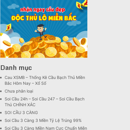
Danh mục
Cau XSMB – Thống Kê Cầu Bạch Thủ Miền
Bắc Hôm Nay – Xổ Số
Chưa phân loại
Soi Cầu 24h – Soi Cầu 247 – Soi Cầu Bạch
Thủ CHÍNH XÁC
SOI CẦU 3 CÀNG
Soi Cầu 3 Càng 3 Miền Tỷ Lệ Trúng 99%
Soi Cầu 3 Càng Miền Nam Cực Chuẩn Miễn