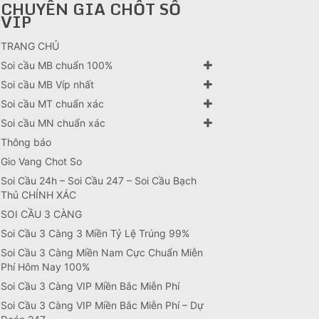
CHUYÊN GIA CHỐT SỐ
VIP
TRANG CHỦ
Soi cầu MB chuẩn 100%
Soi cầu MB Víp nhất
Soi cầu MT chuẩn xác
Soi cầu MN chuẩn xác
Thông báo
Gio Vang Chot So
Soi Cầu 24h – Soi Cầu 247 – Soi Cầu Bạch
Thủ CHÍNH XÁC
SOI CẦU 3 CÀNG
Soi Cầu 3 Càng 3 Miền Tỷ Lệ Trúng 99%
Soi Cầu 3 Càng Miền Nam Cực Chuẩn Miễn
Phí Hôm Nay 100%
Soi Cầu 3 Càng VIP Miền Bắc Miễn Phí
Soi Cầu 3 Càng VIP Miền Bắc Miễn Phí – Dự