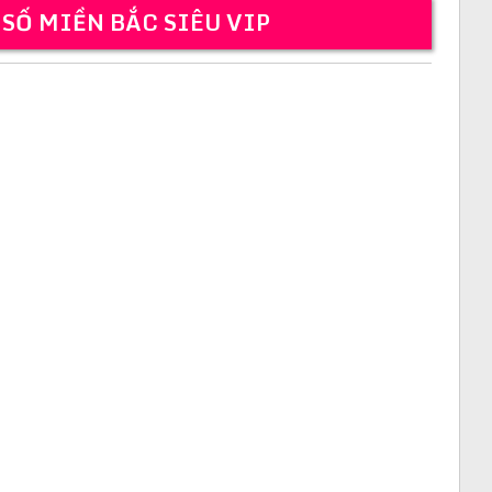
 SỐ MIỀN BẮC SIÊU VIP