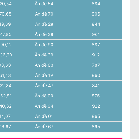
,20,54
Ăn đề 54
884
,70,65
Ăn đề 70
906
49,69
Ăn đề 28
844
,47,85
Ăn đề 38
961
,90,12
Ăn đề 90
887
,36,20
Ăn đề 39
912
98,63
Ăn đề 63
787
61,43
Ăn đề 19
860
,22,84
Ăn đề 47
841
,52,81
Ăn đề 99
875
,40,32
Ăn đề 94
922
14,07
Ăn đề 01
865
06,67
Ăn đề 67
895