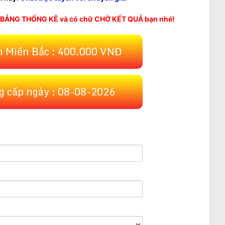
a ở BẢNG THỐNG KÊ và có chữ CHỜ KẾT QUẢ bạn nhé!
n Miền Bắc : 400.000 VNĐ
g cấp ngày : 08-08-2026