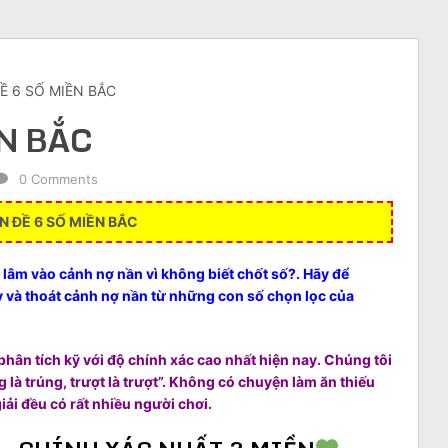
Ề 6 SỐ MIỀN BẮC
ỀN BẮC
0 Comments
N ĐỀ 6 SỐ MIỀN BẮC
 lâm vào cảnh nợ nần vì không biết chốt số?. Hãy để
y và thoát cảnh nợ nần từ những con số chọn lọc của
phân tích kỹ với độ chính xác cao nhất hiện nay.
Chúng tôi
 là trúng, trượt là trượt”. Không có chuyện làm ăn thiếu
iải đều có rất nhiều người chơi.