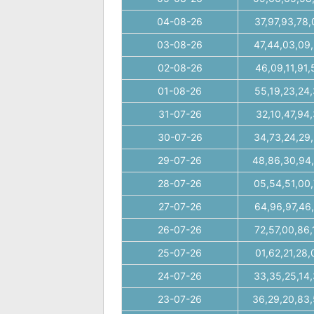
04-08-26
37,97,93,78,
03-08-26
47,44,03,09
02-08-26
46,09,11,91,
01-08-26
55,19,23,24,
31-07-26
32,10,47,94,
30-07-26
34,73,24,29
29-07-26
48,86,30,94
28-07-26
05,54,51,00
27-07-26
64,96,97,46,
26-07-26
72,57,00,86,
25-07-26
01,62,21,28,
24-07-26
33,35,25,14
23-07-26
36,29,20,83