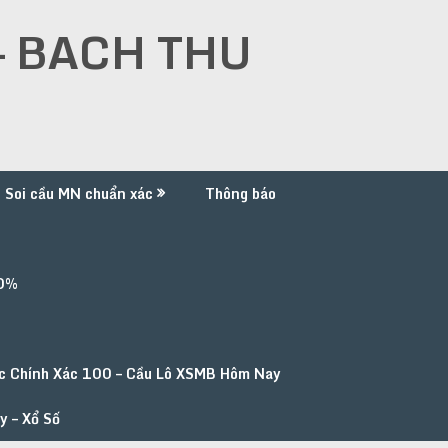
– BACH THU
Soi cầu MN chuẩn xác
Thông báo
00%
ắc Chính Xác 100 – Cầu Lô XSMB Hôm Nay
 – Xổ Số