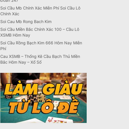
Đoán 247
Soi Cầu Mb Chính Xác Miễn Phí Soi Cầu Lô
Chính Xác
Soi Cau Mb Rong Bach Kim
Soi Cầu Miền Bắc Chính Xác 100 – Cầu Lô
XSMB Hôm Nay
Soi Cầu Rồng Bạch Kim 666 Hôm Nay Miễn
Phí
Cau XSMB – Thống Kê Cầu Bạch Thủ Miền
Bắc Hôm Nay – Xổ Số