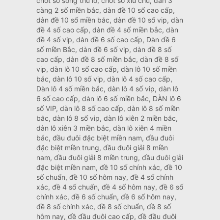
chốt số song thủ lô, chốt số xỉu chủ, dàn 3
càng 2 số miền bắc, dàn đề 10 số cao cấp,
dàn đề 10 số miền bắc, dàn đề 10 số vip, dàn
đề 4 số cao cấp, dàn đề 4 số miền bắc, dàn
đề 4 số vip, dàn đề 6 số cao cấp, Dàn đề 6
số miền Bắc, dàn đề 6 số vip, dàn đề 8 số
cao cấp, dàn đề 8 số miền bắc, dàn đề 8 số
vip, dàn lô 10 số cao cấp, dàn lô 10 số miền
bắc, dàn lô 10 số vip, dàn lô 4 số cao cấp,
Dàn lô 4 số miền bắc, dàn lô 4 số vip, dàn lô
6 số cao cấp, dàn lô 6 số miền bắc, DÀN lô 6
số VIP, dàn lô 8 số cao cấp, dàn lô 8 số miền
bắc, dàn lô 8 số vip, dàn lô xiên 2 miền bắc,
dàn lô xiên 3 miền bắc, dàn lô xiên 4 miền
bắc, đầu đuôi đặc biệt miền nam, đầu đuôi
đặc biệt miền trung, đầu đuôi giải 8 miền
nam, đầu đuôi giải 8 miền trung, đầu đuôi giải
đặc biệt miền nam, đề 10 số chính xác, đề 10
số chuẩn, đề 10 số hôm nay, đề 4 số chính
xác, đề 4 số chuẩn, đề 4 số hôm nay, đề 6 số
chính xác, đề 6 số chuẩn, đề 6 số hôm nay,
đề 8 số chính xác, đề 8 số chuẩn, đề 8 số
hôm nay, đề đầu đuôi cao cấp, đề đầu đuôi