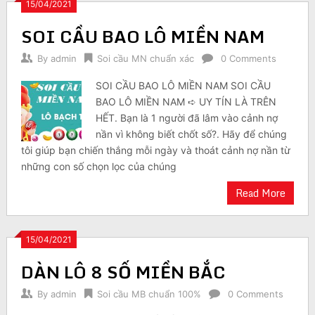
15/04/2021
SOI CẦU BAO LÔ MIỀN NAM
By
admin
Soi cầu MN chuẩn xác
0 Comments
SOI CẦU BAO LÔ MIỀN NAM SOI CẦU
BAO LÔ MIỀN NAM ➪ UY TÍN LÀ TRÊN
HẾT. Bạn là 1 người đã lâm vào cảnh nợ
nần vì không biết chốt số?. Hãy để chúng
tôi giúp bạn chiến thắng mỗi ngày và thoát cảnh nợ nần từ
những con số chọn lọc của chúng
Read More
15/04/2021
DÀN LÔ 8 SỐ MIỀN BẮC
By
admin
Soi cầu MB chuẩn 100%
0 Comments