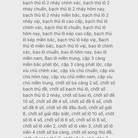
bạch thủ lô 2 nháy chính xác, bạch thủ lô 2
nháy chuẩn, bạch thủ lô 2 nháy hôm nay,
bạch thủ lô 2 nháy miền bắc, bạch thủ lô 2
nháy vip, bạch thủ lô cao cấp, bạch thủ lô
chính xác, bạch thủ lô chuẩn, bạch thủ lô
hôm nay, bạch thủ lô kép cao cấp, bạch thủ
lô kép miền bắc, bạch thủ lô kép vip, Bạch
thủ lô miền bắc, bạch thủ lô vip, bao lô chính
xác, bao lô chuẩn, bao lô hôm nay, bao lô
miền nam, Bao lô miền trung, cặp 3 càng
miền bắc phát lộc, cặp 3 càng phát lộc, cặp
xíu chủ chính xác, cặp xíu chủ chuẩn, cặp xỉu
chủ hôm nay, cặp xíu chủ miền nam, cặp xíu
chủ miền trung, chốt số ba càng 2 số, chốt số
bạch thủ đề, chốt số bạch thủ lô, chốt số
bạch thủ lô 2 nháy, chốt số bao lô, chốt số đề
10 số, chốt số đề 4 số, chốt số đề 6 số, chốt
số đề 8 số, chốt số đề đầu đuôi, chốt số giải
8, chốt số giải đặc biệt, chốt số lô 10 số, chốt
số lô 4 số, chốt số lô 6 số, chốt số lô 8 số,
chốt số lô xiên 2, chốt số lô xiên 3, chốt số lô
xiên 4 chốt số ba càng, chốt số song thủ đề,