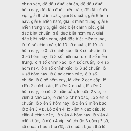
chính xác, đề đầu đuôi chuẩn, đề đầu đuôi
hôm nay, đề đầu đuôi miền bắc, đề đầu đuôi
vip, giải 8 chính xác, giải 8 chuẩn, giải 8 hôm
nay, giải 8 miền nam, giai 8 mien trung, giải 8
miền trung vip, giải đặc biệt chính xác, giải
đặc biệt chuẩn, giải đặc biệt hôm nay, giải
đặc biệt miền nam, giải đặc biệt miền trung,
lô 10 số chính xác, lô 10 số chuẩn, lô 10 số
hôm nay, lô 3 số chính xác, lô 3 số chuẩn, lô
3 số hôm nay, lô 3 số miền nam, lô 3 số miền
trung, lô 4 số chính xác, lô 4 số chuẩn, lô 4 số
hôm nay, lô 6 số chính xác, lô 6 số chuẩn, lô
6 số hôm nay, lô 8 số chính xác, lô 8 số
chuẩn, lô 8 số hôm nay, lô xiên 2 cao cấp, lô
xiên 2 chính xác, lô xiên 2 chuẩn, lô xiên 2
hôm nay, lô xiên 2 miền bắc, lô xiên 2 vip, lo
xien 3 cao cap, lô xiên 3 chính xác, Lô xiên 3
chuẩn, lô xiên 3 hôm nay, lô xiên 3 miền bắc,
lô xiên 3 víp, Lô xiên 4, lô xiên 4 cao cấp, lô
xiên 4 chính xác, Lô xiên 4 hôm nay, lô xiên 4
miền bắc, lô xiên 4 víp, số chuẩn 3 càng 2 số,
số chuẩn bạch thủ đề, số chuẩn bạch thủ lô,