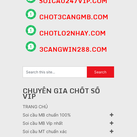
SOICAU247VIP.COM
CHOT3CANGMB.COM
CHOTLO2NHAY.COM
3CANGWIN288.COM
CHUYÊN GIA CHỐT SỐ
VIP
TRANG CHỦ
Soi cầu MB chuẩn 100%
Soi cầu MB Víp nhất
Soi cầu MT chuẩn xác