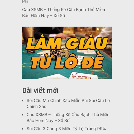
Phí
Cau XSMB – Thống Kê Cầu Bạch Thủ Miền
Bắc Hôm Nay – Xổ Số
Bài viết mới
Soi Cầu Mb Chính Xác Miễn Phí Soi Cầu Lô
Chính Xác
Cau XSMB – Thống Kê Cầu Bạch Thủ Miền
Bắc Hôm Nay – Xổ Số
Soi Cầu 3 Càng 3 Miền Tỷ Lệ Trúng 99%