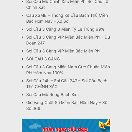
Soi Cầu Mb Chính Xác Miễn Phí Soi Cầu Lô
Chính Xác
Cau XSMB – Thống Kê Cầu Bạch Thủ Miền
Bắc Hôm Nay – Xổ Số
Soi Cầu 3 Càng 3 Miền Tỷ Lệ Trúng 99%
Soi Cầu 3 Càng VIP Miền Bắc Miễn Phí – Dự
Đoán 247
Soi Cầu 3 Càng VIP Miền Bắc Miễn Phí
SOI CẦU 3 CÀNG
Soi Cầu 3 Càng Miền Nam Cực Chuẩn Miễn
Phí Hôm Nay 100%
Soi Cầu 24h – Soi Cầu 247 – Soi Cầu Bạch
Thủ CHÍNH XÁC
Soi Cau Mb Rong Bach Kim
Giờ Vàng Chốt Số Miền Bắc Hôm Nay – Xổ
Số 666