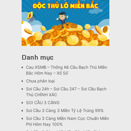
Danh mục
Cau XSMB – Thống Kê Cầu Bạch Thủ Miền
Bắc Hôm Nay – Xổ Số
Chưa phân loại
Soi Cầu 24h – Soi Cầu 247 – Soi Cầu Bạch
Thủ CHÍNH XÁC
SOI CẦU 3 CÀNG
Soi Cầu 3 Càng 3 Miền Tỷ Lệ Trúng 99%
Soi Cầu 3 Càng Miền Nam Cực Chuẩn Miễn
Phí Hôm Nay 100%