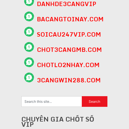
DANHDE3CANGVIP
BACANGTOINAY.COM
SOICAU247VIP.COM
CHOT3CANGMB.COM
CHOTLO2NHAY.COM
3CANGWIN288.COM
CHUYÊN GIA CHỐT SỐ
VIP