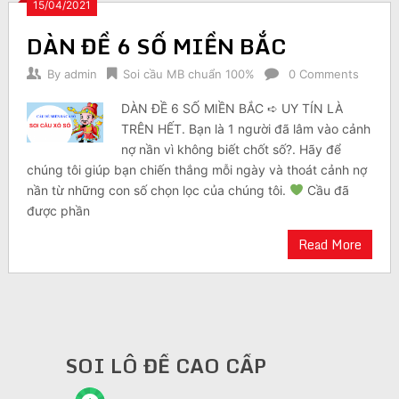
15/04/2021
DÀN ĐỀ 6 SỐ MIỀN BẮC
By
admin
Soi cầu MB chuẩn 100%
0 Comments
DÀN ĐỀ 6 SỐ MIỀN BẮC ➪ UY TÍN LÀ
TRÊN HẾT. Bạn là 1 người đã lâm vào cảnh
nợ nần vì không biết chốt số?. Hãy để
chúng tôi giúp bạn chiến thắng mỗi ngày và thoát cảnh nợ
nần từ những con số chọn lọc của chúng tôi.
Cầu đã
được phần
Read More
SOI LÔ ĐỀ CAO CẤP