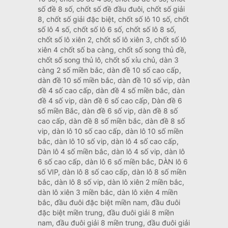
số đề 8 số, chốt số đề đầu đuôi, chốt số giải
8, chốt số giải đặc biệt, chốt số lô 10 số, chốt
số lô 4 số, chốt số lô 6 số, chốt số lô 8 số,
chốt số lô xiên 2, chốt số lô xiên 3, chốt số lô
xiên 4 chốt số ba càng, chốt số song thủ đề,
chốt số song thủ lô, chốt số xỉu chủ, dàn 3
càng 2 số miền bắc, dàn đề 10 số cao cấp,
dàn đề 10 số miền bắc, dàn đề 10 số vip, dàn
đề 4 số cao cấp, dàn đề 4 số miền bắc, dàn
đề 4 số vip, dàn đề 6 số cao cấp, Dàn đề 6
số miền Bắc, dàn đề 6 số vip, dàn đề 8 số
cao cấp, dàn đề 8 số miền bắc, dàn đề 8 số
vip, dàn lô 10 số cao cấp, dàn lô 10 số miền
bắc, dàn lô 10 số vip, dàn lô 4 số cao cấp,
Dàn lô 4 số miền bắc, dàn lô 4 số vip, dàn lô
6 số cao cấp, dàn lô 6 số miền bắc, DÀN lô 6
số VIP, dàn lô 8 số cao cấp, dàn lô 8 số miền
bắc, dàn lô 8 số vip, dàn lô xiên 2 miền bắc,
dàn lô xiên 3 miền bắc, dàn lô xiên 4 miền
bắc, đầu đuôi đặc biệt miền nam, đầu đuôi
đặc biệt miền trung, đầu đuôi giải 8 miền
nam, đầu đuôi giải 8 miền trung, đầu đuôi giải