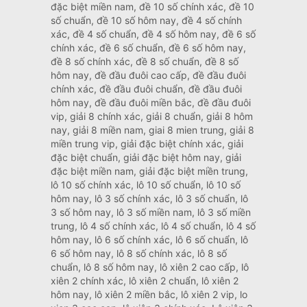
đặc biệt miền nam, đề 10 số chính xác, đề 10
số chuẩn, đề 10 số hôm nay, đề 4 số chính
xác, đề 4 số chuẩn, đề 4 số hôm nay, đề 6 số
chính xác, đề 6 số chuẩn, đề 6 số hôm nay,
đề 8 số chính xác, đề 8 số chuẩn, đề 8 số
hôm nay, đề đầu đuôi cao cấp, đề đầu đuôi
chính xác, đề đầu đuôi chuẩn, đề đầu đuôi
hôm nay, đề đầu đuôi miền bắc, đề đầu đuôi
vip, giải 8 chính xác, giải 8 chuẩn, giải 8 hôm
nay, giải 8 miền nam, giai 8 mien trung, giải 8
miền trung vip, giải đặc biệt chính xác, giải
đặc biệt chuẩn, giải đặc biệt hôm nay, giải
đặc biệt miền nam, giải đặc biệt miền trung,
lô 10 số chính xác, lô 10 số chuẩn, lô 10 số
hôm nay, lô 3 số chính xác, lô 3 số chuẩn, lô
3 số hôm nay, lô 3 số miền nam, lô 3 số miền
trung, lô 4 số chính xác, lô 4 số chuẩn, lô 4 số
hôm nay, lô 6 số chính xác, lô 6 số chuẩn, lô
6 số hôm nay, lô 8 số chính xác, lô 8 số
chuẩn, lô 8 số hôm nay, lô xiên 2 cao cấp, lô
xiên 2 chính xác, lô xiên 2 chuẩn, lô xiên 2
hôm nay, lô xiên 2 miền bắc, lô xiên 2 vip, lo