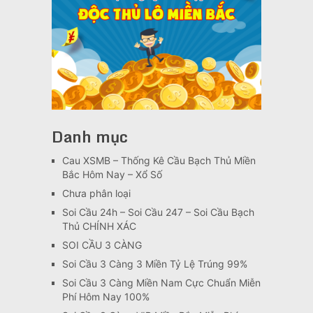
Danh mục
Cau XSMB – Thống Kê Cầu Bạch Thủ Miền
Bắc Hôm Nay – Xổ Số
Chưa phân loại
Soi Cầu 24h – Soi Cầu 247 – Soi Cầu Bạch
Thủ CHÍNH XÁC
SOI CẦU 3 CÀNG
Soi Cầu 3 Càng 3 Miền Tỷ Lệ Trúng 99%
Soi Cầu 3 Càng Miền Nam Cực Chuẩn Miễn
Phí Hôm Nay 100%