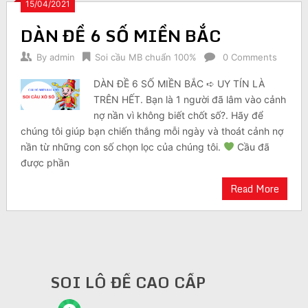
15/04/2021
DÀN ĐỀ 6 SỐ MIỀN BẮC
By
admin
Soi cầu MB chuẩn 100%
0 Comments
DÀN ĐỀ 6 SỐ MIỀN BẮC ➪ UY TÍN LÀ
TRÊN HẾT. Bạn là 1 người đã lâm vào cảnh
nợ nần vì không biết chốt số?. Hãy để
chúng tôi giúp bạn chiến thắng mỗi ngày và thoát cảnh nợ
nần từ những con số chọn lọc của chúng tôi.
Cầu đã
được phần
Read More
SOI LÔ ĐỀ CAO CẤP