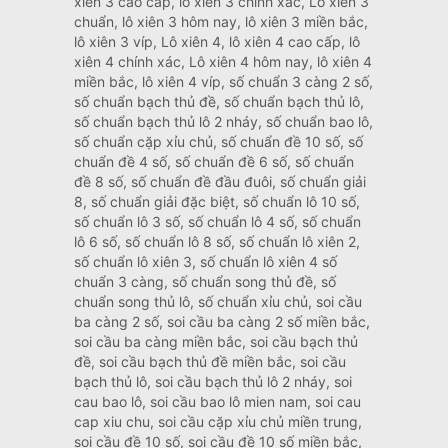
xien 3 cao cap, lô xiên 3 chính xác, Lô xiên 3
chuẩn, lô xiên 3 hôm nay, lô xiên 3 miền bắc,
lô xiên 3 víp, Lô xiên 4, lô xiên 4 cao cấp, lô
xiên 4 chính xác, Lô xiên 4 hôm nay, lô xiên 4
miền bắc, lô xiên 4 víp, số chuẩn 3 càng 2 số,
số chuẩn bạch thủ đề, số chuẩn bạch thủ lô,
số chuẩn bạch thủ lô 2 nháy, số chuẩn bao lô,
số chuẩn cặp xỉu chủ, số chuẩn đề 10 số, số
chuẩn đề 4 số, số chuẩn đề 6 số, số chuẩn
đề 8 số, số chuẩn đề đầu đuôi, số chuẩn giải
8, số chuẩn giải đặc biệt, số chuẩn lô 10 số,
số chuẩn lô 3 số, số chuẩn lô 4 số, số chuẩn
lô 6 số, số chuẩn lô 8 số, số chuẩn lô xiên 2,
số chuẩn lô xiên 3, số chuẩn lô xiên 4 số
chuẩn 3 càng, số chuẩn song thủ đề, số
chuẩn song thủ lô, số chuẩn xỉu chủ, soi cầu
ba càng 2 số, soi cầu ba càng 2 số miền bắc,
soi cầu ba càng miền bắc, soi cầu bạch thủ
đề, soi cầu bạch thủ đề miền bắc, soi cầu
bạch thủ lô, soi cầu bạch thủ lô 2 nháy, soi
cau bao lô, soi cầu bao lô mien nam, soi cau
cap xiu chu, soi cầu cặp xỉu chủ miền trung,
soi cầu đề 10 số, soi cầu đề 10 số miền bắc,