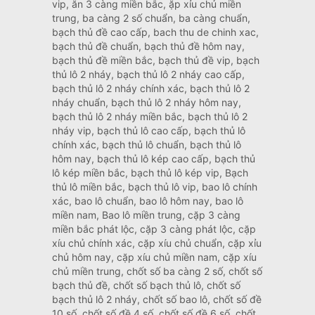
vip, ăn 3 càng miền bắc, ặp xỉu chủ miền
trung, ba càng 2 số chuẩn, ba càng chuẩn,
bạch thủ đề cao cấp, bach thu de chinh xac,
bạch thủ đề chuẩn, bạch thủ đề hôm nay,
bạch thủ đề miền bắc, bạch thủ đề vip, bạch
thủ lô 2 nháy, bạch thủ lô 2 nháy cao cấp,
bạch thủ lô 2 nháy chính xác, bạch thủ lô 2
nháy chuẩn, bạch thủ lô 2 nháy hôm nay,
bạch thủ lô 2 nháy miền bắc, bạch thủ lô 2
nháy vip, bạch thủ lô cao cấp, bạch thủ lô
chính xác, bạch thủ lô chuẩn, bạch thủ lô
hôm nay, bạch thủ lô kép cao cấp, bạch thủ
lô kép miền bắc, bạch thủ lô kép vip, Bạch
thủ lô miền bắc, bạch thủ lô vip, bao lô chính
xác, bao lô chuẩn, bao lô hôm nay, bao lô
miền nam, Bao lô miền trung, cặp 3 càng
miền bắc phát lộc, cặp 3 càng phát lộc, cặp
xíu chủ chính xác, cặp xíu chủ chuẩn, cặp xỉu
chủ hôm nay, cặp xíu chủ miền nam, cặp xíu
chủ miền trung, chốt số ba càng 2 số, chốt số
bạch thủ đề, chốt số bạch thủ lô, chốt số
bạch thủ lô 2 nháy, chốt số bao lô, chốt số đề
10 số, chốt số đề 4 số, chốt số đề 6 số, chốt