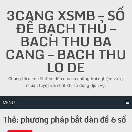
Skip
3CANG XSMB – SỐ
to
content
ĐỀ BẠCH THỦ –
BACH THU BA
CANG – BACH THU
LO DE
Chúng tôi cam kết đem đến cho họ những trải nghiệm và lợi
nhuận tuyệt vời nhất khi sử dụng dịch vụ.
MENU
Thẻ:
phương pháp bắt dàn đề 6 số