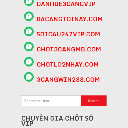
DANHDE3CANGVIP
BACANGTOINAY.COM
SOICAU247VIP.COM
CHOT3CANGMB.COM
CHOTLO2NHAY.COM
3CANGWIN288.COM
CHUYÊN GIA CHỐT SỐ
VIP