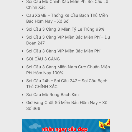
Soi Cầu Mb Chính Xác Miễn Phí Soi Cầu Lô
Chính Xác
Cau XSMB – Thống Kê Cầu Bạch Thủ Miền
Bắc Hôm Nay – Xổ Số
Soi Cầu 3 Càng 3 Miền Tỷ Lệ Trúng 99%
Soi Cầu 3 Càng VIP Miền Bắc Miễn Phí – Dự
Đoán 247
Soi Cầu 3 Càng VIP Miền Bắc Miễn Phí
SOI CẦU 3 CÀNG
Soi Cầu 3 Càng Miền Nam Cực Chuẩn Miễn
Phí Hôm Nay 100%
Soi Cầu 24h – Soi Cầu 247 – Soi Cầu Bạch
Thủ CHÍNH XÁC
Soi Cau Mb Rong Bach Kim
Giờ Vàng Chốt Số Miền Bắc Hôm Nay – Xổ
Số 666