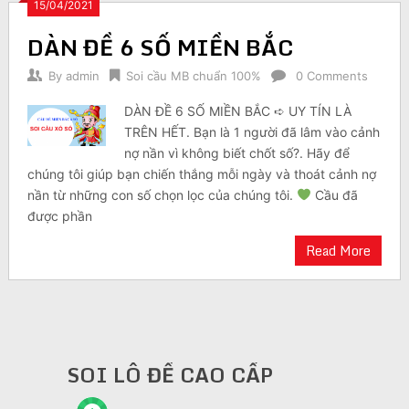
15/04/2021
DÀN ĐỀ 6 SỐ MIỀN BẮC
By
admin
Soi cầu MB chuẩn 100%
0 Comments
DÀN ĐỀ 6 SỐ MIỀN BẮC ➪ UY TÍN LÀ
TRÊN HẾT. Bạn là 1 người đã lâm vào cảnh
nợ nần vì không biết chốt số?. Hãy để
chúng tôi giúp bạn chiến thắng mỗi ngày và thoát cảnh nợ
nần từ những con số chọn lọc của chúng tôi.
Cầu đã
được phần
Read More
SOI LÔ ĐỀ CAO CẤP