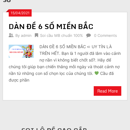
15/04/2021
DÀN ĐỀ 6 SỐ MIỀN BẮC
By
admin
Soi cầu MB chuẩn 100%
0 Comments
DÀN ĐỀ 6 SỐ MIỀN BẮC ➪ UY TÍN LÀ
TRÊN HẾT. Bạn là 1 người đã lâm vào cảnh
nợ nần vì không biết chốt số?. Hãy để
chúng tôi giúp bạn chiến thắng mỗi ngày và thoát cảnh nợ
nần từ những con số chọn lọc của chúng tôi.
Cầu đã
được phần
Read More