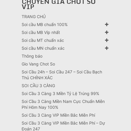
CHUYÊN GIA CHỐT SỐ
VIP
TRANG CHỦ
Soi cầu MB chuẩn 100%
Soi cầu MB Víp nhất
Soi cầu MT chuẩn xác
Soi cầu MN chuẩn xác
Thông báo
Gio Vang Chot So
Soi Cầu 24h – Soi Cầu 247 – Soi Cầu Bạch
Thủ CHÍNH XÁC
SOI CẦU 3 CÀNG
Soi Cầu 3 Càng 3 Miền Tỷ Lệ Trúng 99%
Soi Cầu 3 Càng Miền Nam Cực Chuẩn Miễn
Phí Hôm Nay 100%
Soi Cầu 3 Càng VIP Miền Bắc Miễn Phí
Soi Cầu 3 Càng VIP Miền Bắc Miễn Phí – Dự
Đoán 247