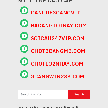
SOI LÔ ĐỀ CAO CẤP
DANHDE3CANGVIP
BACANGTOINAY.COM
SOICAU247VIP.COM
CHOT3CANGMB.COM
CHOTLO2NHAY.COM
3CANGWIN288.COM