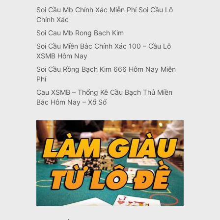
Soi Cầu Mb Chính Xác Miễn Phí Soi Cầu Lô
Chính Xác
Soi Cau Mb Rong Bach Kim
Soi Cầu Miền Bắc Chính Xác 100 – Cầu Lô
XSMB Hôm Nay
Soi Cầu Rồng Bạch Kim 666 Hôm Nay Miễn
Phí
Cau XSMB – Thống Kê Cầu Bạch Thủ Miền
Bắc Hôm Nay – Xổ Số