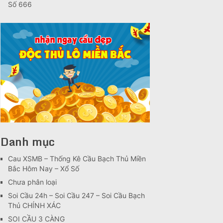
Số 666
Danh mục
Cau XSMB – Thống Kê Cầu Bạch Thủ Miền
Bắc Hôm Nay – Xổ Số
Chưa phân loại
Soi Cầu 24h – Soi Cầu 247 – Soi Cầu Bạch
Thủ CHÍNH XÁC
SOI CẦU 3 CÀNG