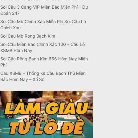
Soi Cầu 3 Càng VIP Miền Bắc Miễn Phí – Dự
Đoán 247
Soi Cầu Mb Chính Xác Miễn Phí Soi Cầu Lô
Chính Xác
Soi Cau Mb Rong Bach Kim
Soi Cầu Miền Bắc Chính Xác 100 – Cầu Lô
XSMB Hôm Nay
Soi Cầu Rồng Bạch Kim 666 Hôm Nay Miễn
Phí
Cau XSMB – Thống Kê Cầu Bạch Thủ Miền
Bắc Hôm Nay – Xổ Số