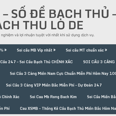
– SỐ ĐỀ BẠCH THỦ 
ACH THU LO DE
nghiệm và lợi nhuận tuyệt vời nhất khi sử dụng dịch vụ.
0%
Soi cầu MB Víp nhất
Soi cầu MT chuẩn xác
i Cầu 247 – Soi Cầu Bạch Thủ CHÍNH XÁC
SOI CẦU 3 CÀNG
Soi Cầu 3 Càng Miền Nam Cực Chuẩn Miễn Phí Hôm Nay 1
Soi Cầu 3 Càng VIP Miền Bắc Miễn Phí – Dự Đoán 247
ô Chính Xác
Soi Cau Mb Rong Bach Kim
Soi Cầu Miền B
n Phí
Cau XSMB – Thống Kê Cầu Bạch Thủ Miền Bắc Hôm Nay