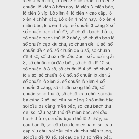
xien 3 cao cap, lô xiên 3 chính xác, Lô xiên 3
chuẩn, lô xiên 3 hôm nay, lô xiên 3 miền bắc,
lô xiên 3 víp, Lô xiên 4, lô xiên 4 cao cấp, lô
xiên 4 chính xác, Lô xiên 4 hôm nay, lô xiên 4
miền bắc, lô xiên 4 víp, số chuẩn 3 càng 2 số,
số chuẩn bạch thủ đề, số chuẩn bạch thủ lô,
số chuẩn bạch thủ lô 2 nháy, số chuẩn bao lô,
số chuẩn cặp xỉu chủ, số chuẩn đề 10 số, số
chuẩn đề 4 số, số chuẩn đề 6 số, số chuẩn
đề 8 số, số chuẩn đề đầu đuôi, số chuẩn giải
8, số chuẩn giải đặc biệt, số chuẩn lô 10 số,
số chuẩn lô 3 số, số chuẩn lô 4 số, số chuẩn
lô 6 số, số chuẩn lô 8 số, số chuẩn lô xiên 2,
số chuẩn lô xiên 3, số chuẩn lô xiên 4 số
chuẩn 3 càng, số chuẩn song thủ đề, số
chuẩn song thủ lô, số chuẩn xỉu chủ, soi cầu
ba càng 2 số, soi cầu ba càng 2 số miền bắc,
soi cầu ba càng miền bắc, soi cầu bạch thủ
đề, soi cầu bạch thủ đề miền bắc, soi cầu
bạch thủ lô, soi cầu bạch thủ lô 2 nháy, soi
cau bao lô, soi cầu bao lô mien nam, soi cau
cap xiu chu, soi cầu cặp xỉu chủ miền trung,
soi cầu đề 10 số, soi cầu đề 10 số miền bắc,