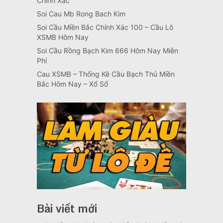
Chính Xác
Soi Cau Mb Rong Bach Kim
Soi Cầu Miền Bắc Chính Xác 100 – Cầu Lô
XSMB Hôm Nay
Soi Cầu Rồng Bạch Kim 666 Hôm Nay Miễn
Phí
Cau XSMB – Thống Kê Cầu Bạch Thủ Miền
Bắc Hôm Nay – Xổ Số
Bài viết mới