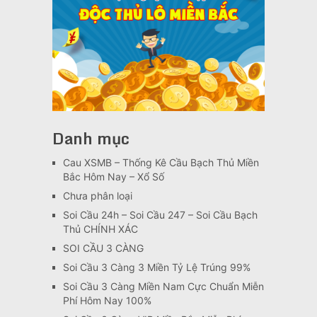
Danh mục
Cau XSMB – Thống Kê Cầu Bạch Thủ Miền
Bắc Hôm Nay – Xổ Số
Chưa phân loại
Soi Cầu 24h – Soi Cầu 247 – Soi Cầu Bạch
Thủ CHÍNH XÁC
SOI CẦU 3 CÀNG
Soi Cầu 3 Càng 3 Miền Tỷ Lệ Trúng 99%
Soi Cầu 3 Càng Miền Nam Cực Chuẩn Miễn
Phí Hôm Nay 100%