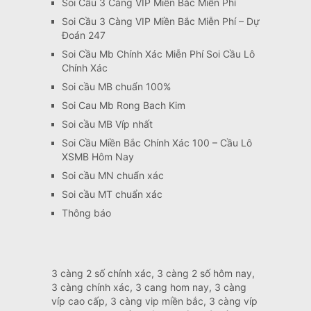
Soi Cầu 3 Càng VIP Miền Bắc Miễn Phí
Soi Cầu 3 Càng VIP Miền Bắc Miễn Phí – Dự
Đoán 247
Soi Cầu Mb Chính Xác Miễn Phí Soi Cầu Lô
Chính Xác
Soi cầu MB chuẩn 100%
Soi Cau Mb Rong Bach Kim
Soi cầu MB Víp nhất
Soi Cầu Miền Bắc Chính Xác 100 – Cầu Lô
XSMB Hôm Nay
Soi cầu MN chuẩn xác
Soi cầu MT chuẩn xác
Thông báo
3 càng 2 số chính xác, 3 càng 2 số hôm nay,
3 càng chính xác, 3 cang hom nay, 3 càng
víp cao cấp, 3 càng vip miền bắc, 3 càng víp