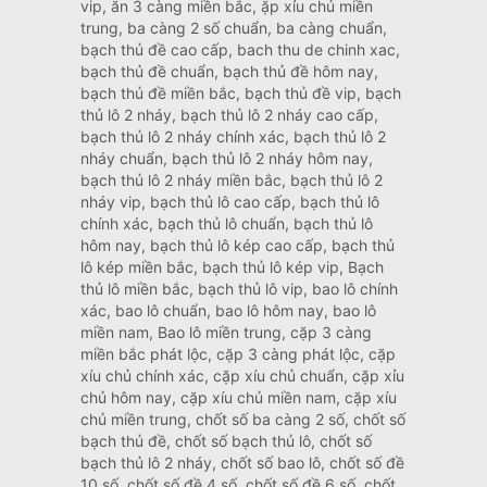
vip, ăn 3 càng miền bắc, ặp xỉu chủ miền
trung, ba càng 2 số chuẩn, ba càng chuẩn,
bạch thủ đề cao cấp, bach thu de chinh xac,
bạch thủ đề chuẩn, bạch thủ đề hôm nay,
bạch thủ đề miền bắc, bạch thủ đề vip, bạch
thủ lô 2 nháy, bạch thủ lô 2 nháy cao cấp,
bạch thủ lô 2 nháy chính xác, bạch thủ lô 2
nháy chuẩn, bạch thủ lô 2 nháy hôm nay,
bạch thủ lô 2 nháy miền bắc, bạch thủ lô 2
nháy vip, bạch thủ lô cao cấp, bạch thủ lô
chính xác, bạch thủ lô chuẩn, bạch thủ lô
hôm nay, bạch thủ lô kép cao cấp, bạch thủ
lô kép miền bắc, bạch thủ lô kép vip, Bạch
thủ lô miền bắc, bạch thủ lô vip, bao lô chính
xác, bao lô chuẩn, bao lô hôm nay, bao lô
miền nam, Bao lô miền trung, cặp 3 càng
miền bắc phát lộc, cặp 3 càng phát lộc, cặp
xíu chủ chính xác, cặp xíu chủ chuẩn, cặp xỉu
chủ hôm nay, cặp xíu chủ miền nam, cặp xíu
chủ miền trung, chốt số ba càng 2 số, chốt số
bạch thủ đề, chốt số bạch thủ lô, chốt số
bạch thủ lô 2 nháy, chốt số bao lô, chốt số đề
10 số, chốt số đề 4 số, chốt số đề 6 số, chốt