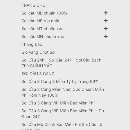
TRANG CHỦ
Soi cầu MB chuẩn 100%
Soi cầu MB Víp nhất
Soi cầu MT chuẩn xác
Soi cầu MN chuẩn xác
Thông báo
Gio Vang Chot So
Soi Cầu 24h – Soi Cầu 247 – Soi Cầu Bạch
Thủ CHÍNH XÁC
SOI CẦU 3 CÀNG
Soi Cầu 3 Càng 3 Miền Tỷ Lệ Trúng 99%
Soi Cầu 3 Càng Miền Nam Cực Chuẩn Miễn
Phí Hôm Nay 100%
Soi Cầu 3 Càng VIP Miền Bắc Miễn Phí
Soi Cầu 3 Càng VIP Miền Bắc Miễn Phí – Dự
Đoán 247
Soi Cầu Mb Chính Xác Miễn Phí Soi Cầu Lô