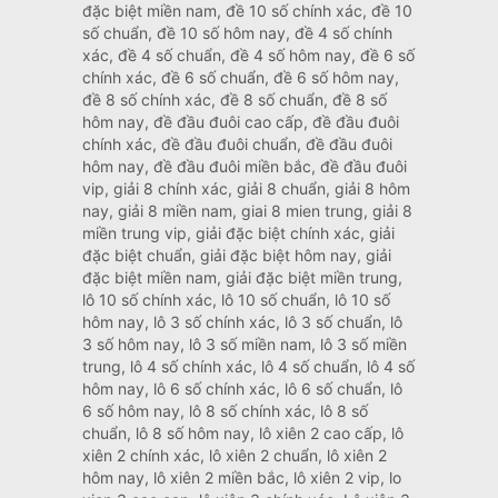
đặc biệt miền nam, đề 10 số chính xác, đề 10
số chuẩn, đề 10 số hôm nay, đề 4 số chính
xác, đề 4 số chuẩn, đề 4 số hôm nay, đề 6 số
chính xác, đề 6 số chuẩn, đề 6 số hôm nay,
đề 8 số chính xác, đề 8 số chuẩn, đề 8 số
hôm nay, đề đầu đuôi cao cấp, đề đầu đuôi
chính xác, đề đầu đuôi chuẩn, đề đầu đuôi
hôm nay, đề đầu đuôi miền bắc, đề đầu đuôi
vip, giải 8 chính xác, giải 8 chuẩn, giải 8 hôm
nay, giải 8 miền nam, giai 8 mien trung, giải 8
miền trung vip, giải đặc biệt chính xác, giải
đặc biệt chuẩn, giải đặc biệt hôm nay, giải
đặc biệt miền nam, giải đặc biệt miền trung,
lô 10 số chính xác, lô 10 số chuẩn, lô 10 số
hôm nay, lô 3 số chính xác, lô 3 số chuẩn, lô
3 số hôm nay, lô 3 số miền nam, lô 3 số miền
trung, lô 4 số chính xác, lô 4 số chuẩn, lô 4 số
hôm nay, lô 6 số chính xác, lô 6 số chuẩn, lô
6 số hôm nay, lô 8 số chính xác, lô 8 số
chuẩn, lô 8 số hôm nay, lô xiên 2 cao cấp, lô
xiên 2 chính xác, lô xiên 2 chuẩn, lô xiên 2
hôm nay, lô xiên 2 miền bắc, lô xiên 2 vip, lo