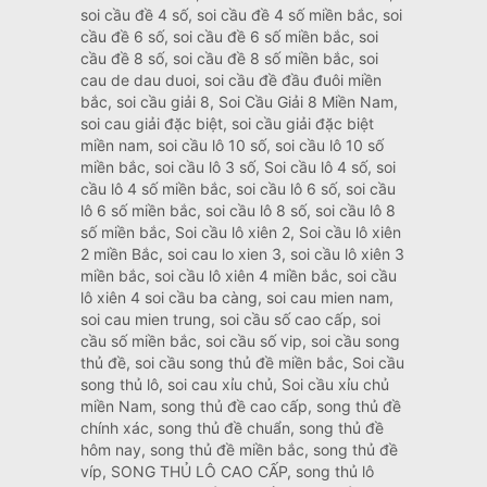
soi cầu đề 4 số, soi cầu đề 4 số miền bắc, soi
cầu đề 6 số, soi cầu đề 6 số miền bắc, soi
cầu đề 8 số, soi cầu đề 8 số miền bắc, soi
cau de dau duoi, soi cầu đề đầu đuôi miền
bắc, soi cầu giải 8, Soi Cầu Giải 8 Miền Nam,
soi cau giải đặc biệt, soi cầu giải đặc biệt
miền nam, soi cầu lô 10 số, soi cầu lô 10 số
miền bắc, soi cầu lô 3 số, Soi cầu lô 4 số, soi
cầu lô 4 số miền bắc, soi cầu lô 6 số, soi cầu
lô 6 số miền bắc, soi cầu lô 8 số, soi cầu lô 8
số miền bắc, Soi cầu lô xiên 2, Soi cầu lô xiên
2 miền Bắc, soi cau lo xien 3, soi cầu lô xiên 3
miền bắc, soi cầu lô xiên 4 miền bắc, soi cầu
lô xiên 4 soi cầu ba càng, soi cau mien nam,
soi cau mien trung, soi cầu số cao cấp, soi
cầu số miền bắc, soi cầu số vip, soi cầu song
thủ đề, soi cầu song thủ đề miền bắc, Soi cầu
song thủ lô, soi cau xỉu chủ, Soi cầu xỉu chủ
miền Nam, song thủ đề cao cấp, song thủ đề
chính xác, song thủ đề chuẩn, song thủ đề
hôm nay, song thủ đề miền bắc, song thủ đề
víp, SONG THỦ LÔ CAO CẤP, song thủ lô