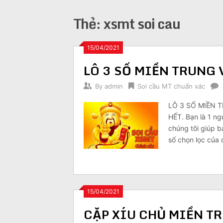
Thẻ:
xsmt soi cau
15/04/2021
LÔ 3 SỐ MIỀN TRUNG 
By
admin
Soi cầu MT chuẩn xác
LÔ 3 SỐ MIỀN T
HẾT. Bạn là 1 ng
chúng tôi giúp 
số chọn lọc của
15/04/2021
CẶP XÍU CHỦ MIỀN T