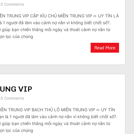
0 Comments
ỀN TRUNG VIP CẶP XÍU CHỦ MIỀN TRUNG VIP ➪ UY TÍN LÀ
 1 người đã lâm vào cảnh nợ nần vì không biết chốt số?.
 giúp bạn chiến thắng mỗi ngày và thoát cảnh nợ nần từ
ọn lọc của chúng
Read More
RUNG VIP
0 Comments
IỀN TRUNG VIP BẠCH THỦ LÔ MIỀN TRUNG VIP ➪ UY TÍN
 là 1 người đã lâm vào cảnh nợ nần vì không biết chốt số?.
 giúp bạn chiến thắng mỗi ngày và thoát cảnh nợ nần từ
ọn lọc của chúng