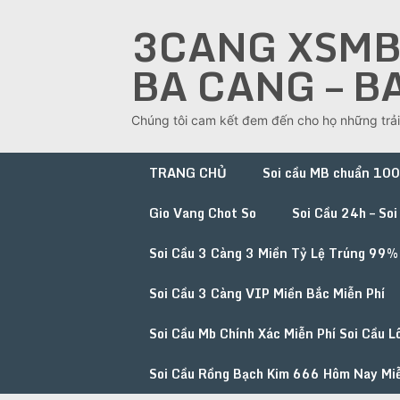
Skip
3CANG XSMB 
to
content
BA CANG – B
Chúng tôi cam kết đem đến cho họ những trải 
TRANG CHỦ
Soi cầu MB chuẩn 10
Gio Vang Chot So
Soi Cầu 24h – So
Soi Cầu 3 Càng 3 Miền Tỷ Lệ Trúng 99%
Soi Cầu 3 Càng VIP Miền Bắc Miễn Phí
Soi Cầu Mb Chính Xác Miễn Phí Soi Cầu L
Soi Cầu Rồng Bạch Kim 666 Hôm Nay Miễ