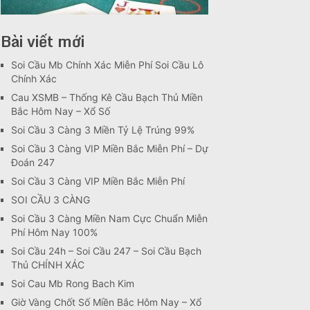
Bài viết mới
Soi Cầu Mb Chính Xác Miễn Phí Soi Cầu Lô
Chính Xác
Cau XSMB – Thống Kê Cầu Bạch Thủ Miền
Bắc Hôm Nay – Xổ Số
Soi Cầu 3 Càng 3 Miền Tỷ Lệ Trúng 99%
Soi Cầu 3 Càng VIP Miền Bắc Miễn Phí – Dự
Đoán 247
Soi Cầu 3 Càng VIP Miền Bắc Miễn Phí
SOI CẦU 3 CÀNG
Soi Cầu 3 Càng Miền Nam Cực Chuẩn Miễn
Phí Hôm Nay 100%
Soi Cầu 24h – Soi Cầu 247 – Soi Cầu Bạch
Thủ CHÍNH XÁC
Soi Cau Mb Rong Bach Kim
Giờ Vàng Chốt Số Miền Bắc Hôm Nay – Xổ