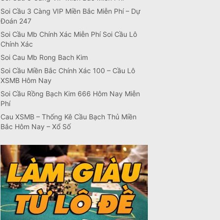
Soi Cầu 3 Càng VIP Miền Bắc Miễn Phí – Dự
Đoán 247
Soi Cầu Mb Chính Xác Miễn Phí Soi Cầu Lô
Chính Xác
Soi Cau Mb Rong Bach Kim
Soi Cầu Miền Bắc Chính Xác 100 – Cầu Lô
XSMB Hôm Nay
Soi Cầu Rồng Bạch Kim 666 Hôm Nay Miễn
Phí
Cau XSMB – Thống Kê Cầu Bạch Thủ Miền
Bắc Hôm Nay – Xổ Số