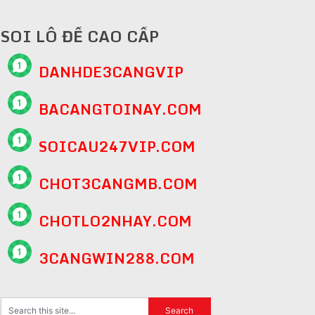
SOI LÔ ĐỀ CAO CẤP
DANHDE3CANGVIP
BACANGTOINAY.COM
SOICAU247VIP.COM
CHOT3CANGMB.COM
CHOTLO2NHAY.COM
3CANGWIN288.COM