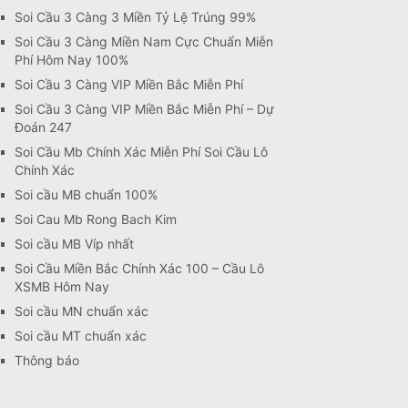
Soi Cầu 3 Càng 3 Miền Tỷ Lệ Trúng 99%
Soi Cầu 3 Càng Miền Nam Cực Chuẩn Miễn
Phí Hôm Nay 100%
Soi Cầu 3 Càng VIP Miền Bắc Miễn Phí
Soi Cầu 3 Càng VIP Miền Bắc Miễn Phí – Dự
Đoán 247
Soi Cầu Mb Chính Xác Miễn Phí Soi Cầu Lô
Chính Xác
Soi cầu MB chuẩn 100%
Soi Cau Mb Rong Bach Kim
Soi cầu MB Víp nhất
Soi Cầu Miền Bắc Chính Xác 100 – Cầu Lô
XSMB Hôm Nay
Soi cầu MN chuẩn xác
Soi cầu MT chuẩn xác
Thông báo