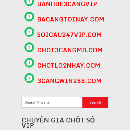
DANHDE3CANGVIP
BACANGTOINAY.COM
SOICAU247VIP.COM
CHOT3CANGMB.COM
CHOTLO2NHAY.COM
3CANGWIN288.COM
CHUYÊN GIA CHỐT SỐ
VIP