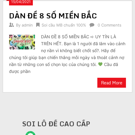
15/04/2021
DÀN ĐỀ 8 SỐ MIỀN BẮC
By
admin
Soi cầu MB chuẩn 100%
0 Comments
DÀN ĐỀ 8 SỐ MIỀN BẮC ➪ UY TÍN LÀ
TRÊN HẾT. Bạn là 1 người đã lâm vào cảnh
nợ nần vì không biết chốt số?. Hãy để
chúng tôi giúp bạn chiến thắng mỗi ngày và thoát cảnh nợ
nần từ những con số chọn lọc của chúng tôi.
Cầu đã
được phần
Read More
SOI LÔ ĐỀ CAO CẤP