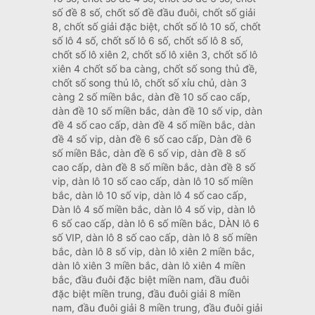
số đề 8 số, chốt số đề đầu đuôi, chốt số giải
8, chốt số giải đặc biệt, chốt số lô 10 số, chốt
số lô 4 số, chốt số lô 6 số, chốt số lô 8 số,
chốt số lô xiên 2, chốt số lô xiên 3, chốt số lô
xiên 4 chốt số ba càng, chốt số song thủ đề,
chốt số song thủ lô, chốt số xỉu chủ, dàn 3
càng 2 số miền bắc, dàn đề 10 số cao cấp,
dàn đề 10 số miền bắc, dàn đề 10 số vip, dàn
đề 4 số cao cấp, dàn đề 4 số miền bắc, dàn
đề 4 số vip, dàn đề 6 số cao cấp, Dàn đề 6
số miền Bắc, dàn đề 6 số vip, dàn đề 8 số
cao cấp, dàn đề 8 số miền bắc, dàn đề 8 số
vip, dàn lô 10 số cao cấp, dàn lô 10 số miền
bắc, dàn lô 10 số vip, dàn lô 4 số cao cấp,
Dàn lô 4 số miền bắc, dàn lô 4 số vip, dàn lô
6 số cao cấp, dàn lô 6 số miền bắc, DÀN lô 6
số VIP, dàn lô 8 số cao cấp, dàn lô 8 số miền
bắc, dàn lô 8 số vip, dàn lô xiên 2 miền bắc,
dàn lô xiên 3 miền bắc, dàn lô xiên 4 miền
bắc, đầu đuôi đặc biệt miền nam, đầu đuôi
đặc biệt miền trung, đầu đuôi giải 8 miền
nam, đầu đuôi giải 8 miền trung, đầu đuôi giải