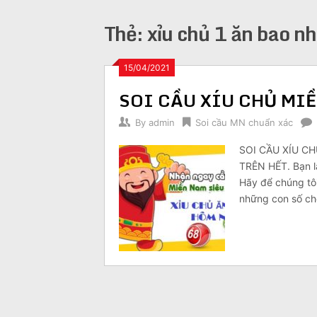
Thẻ:
xỉu chủ 1 ăn bao nh
15/04/2021
SOI CẦU XÍU CHỦ MI
By
admin
Soi cầu MN chuẩn xác
SOI CẦU XÍU CH
TRÊN HẾT. Bạn là
Hãy để chúng tôi
những con số ch