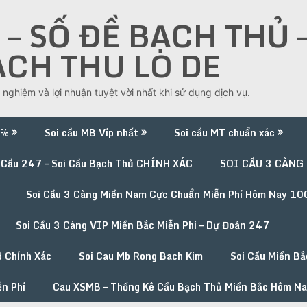
– SỐ ĐỀ BẠCH THỦ 
ACH THU LO DE
nghiệm và lợi nhuận tuyệt vời nhất khi sử dụng dịch vụ.
0%
Soi cầu MB Víp nhất
Soi cầu MT chuẩn xác
i Cầu 247 – Soi Cầu Bạch Thủ CHÍNH XÁC
SOI CẦU 3 CÀNG
Soi Cầu 3 Càng Miền Nam Cực Chuẩn Miễn Phí Hôm Nay 1
Soi Cầu 3 Càng VIP Miền Bắc Miễn Phí – Dự Đoán 247
ô Chính Xác
Soi Cau Mb Rong Bach Kim
Soi Cầu Miền B
n Phí
Cau XSMB – Thống Kê Cầu Bạch Thủ Miền Bắc Hôm Nay