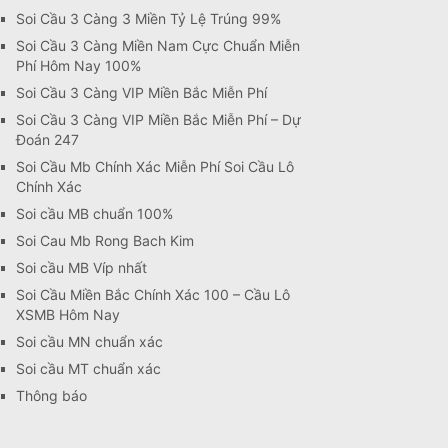
Soi Cầu 3 Càng 3 Miền Tỷ Lệ Trúng 99%
Soi Cầu 3 Càng Miền Nam Cực Chuẩn Miễn
Phí Hôm Nay 100%
Soi Cầu 3 Càng VIP Miền Bắc Miễn Phí
Soi Cầu 3 Càng VIP Miền Bắc Miễn Phí – Dự
Đoán 247
Soi Cầu Mb Chính Xác Miễn Phí Soi Cầu Lô
Chính Xác
Soi cầu MB chuẩn 100%
Soi Cau Mb Rong Bach Kim
Soi cầu MB Víp nhất
Soi Cầu Miền Bắc Chính Xác 100 – Cầu Lô
XSMB Hôm Nay
Soi cầu MN chuẩn xác
Soi cầu MT chuẩn xác
Thông báo