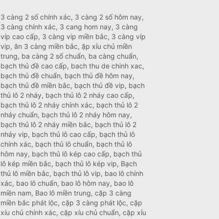
3 càng 2 số chính xác, 3 càng 2 số hôm nay,
3 càng chính xác, 3 cang hom nay, 3 càng
víp cao cấp, 3 càng vip miền bắc, 3 càng víp
vip, ăn 3 càng miền bắc, ặp xỉu chủ miền
trung, ba càng 2 số chuẩn, ba càng chuẩn,
bạch thủ đề cao cấp, bach thu de chinh xac,
bạch thủ đề chuẩn, bạch thủ đề hôm nay,
bạch thủ đề miền bắc, bạch thủ đề vip, bạch
thủ lô 2 nháy, bạch thủ lô 2 nháy cao cấp,
bạch thủ lô 2 nháy chính xác, bạch thủ lô 2
nháy chuẩn, bạch thủ lô 2 nháy hôm nay,
bạch thủ lô 2 nháy miền bắc, bạch thủ lô 2
nháy vip, bạch thủ lô cao cấp, bạch thủ lô
chính xác, bạch thủ lô chuẩn, bạch thủ lô
hôm nay, bạch thủ lô kép cao cấp, bạch thủ
lô kép miền bắc, bạch thủ lô kép vip, Bạch
thủ lô miền bắc, bạch thủ lô vip, bao lô chính
xác, bao lô chuẩn, bao lô hôm nay, bao lô
miền nam, Bao lô miền trung, cặp 3 càng
miền bắc phát lộc, cặp 3 càng phát lộc, cặp
xíu chủ chính xác, cặp xíu chủ chuẩn, cặp xỉu