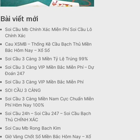
Bài viết mới
Soi Cầu Mb Chính Xác Miễn Phí Soi Cầu Lô
Chính Xác
Cau XSMB – Thống Kê Cầu Bạch Thủ Miền
Bắc Hôm Nay – Xổ Số
Soi Cầu 3 Càng 3 Miền Tỷ Lệ Trúng 99%
Soi Cầu 3 Càng VIP Miền Bắc Miễn Phí – Dự
Đoán 247
Soi Cầu 3 Càng VIP Miền Bắc Miễn Phí
SOI CẦU 3 CÀNG
Soi Cầu 3 Càng Miền Nam Cực Chuẩn Miễn
Phí Hôm Nay 100%
Soi Cầu 24h – Soi Cầu 247 – Soi Cầu Bạch
Thủ CHÍNH XÁC
Soi Cau Mb Rong Bach Kim
Giờ Vàng Chốt Số Miền Bắc Hôm Nay – Xổ