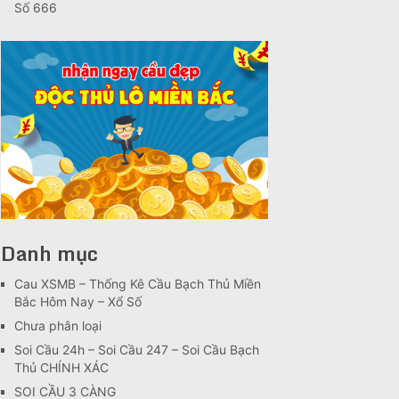
Số 666
Danh mục
Cau XSMB – Thống Kê Cầu Bạch Thủ Miền
Bắc Hôm Nay – Xổ Số
Chưa phân loại
Soi Cầu 24h – Soi Cầu 247 – Soi Cầu Bạch
Thủ CHÍNH XÁC
SOI CẦU 3 CÀNG