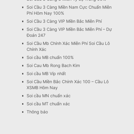
Soi Cầu 3 Càng Miền Nam Cực Chuẩn Miễn
Phí Hôm Nay 100%
Soi Cầu 3 Càng VIP Miền Bắc Miễn Phí
Soi Cầu 3 Càng VIP Miền Bắc Miễn Phí – Dự
Đoán 247
Soi Cầu Mb Chính Xác Miễn Phí Soi Cầu Lô
Chính Xác
Soi cầu MB chuẩn 100%
Soi Cau Mb Rong Bach Kim
Soi cầu MB Víp nhất
Soi Cầu Miền Bắc Chính Xác 100 – Cầu Lô
XSMB Hôm Nay
Soi cầu MN chuẩn xác
Soi cầu MT chuẩn xác
Thông báo