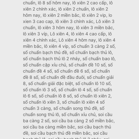
chuẩn, lô 8 số hôm nay, lô xiên 2 cao cấp, lô
xiên 2 chính xác, lô xiên 2 chuẩn, lô xiên 2
hôm nay, lô xiên 2 miền bắc, lô xiên 2 vip, lo
xien 3 cao cap, lô xiên 3 chính xác, Lô xiên 3
chuẩn, lô xiên 3 hôm nay, lô xiên 3 miền bắc,
lô xiên 3 víp, Lô xiên 4, lô xiên 4 cao cấp, lô
xiên 4 chính xác, Lô xiên 4 hôm nay, lô xiên 4
miền bắc, lô xiên 4 víp, số chuẩn 3 càng 2 số,
số chuẩn bạch thủ đề, số chuẩn bạch thủ lô,
số chuẩn bạch thủ lô 2 nháy, số chuẩn bao lô,
số chuẩn cặp xỉu chủ, số chuẩn đề 10 số, số
chuẩn đề 4 số, số chuẩn đề 6 số, số chuẩn
đề 8 số, số chuẩn đề đầu đuôi, số chuẩn giải
8, số chuẩn giải đặc biệt, số chuẩn lô 10 số,
số chuẩn lô 3 số, số chuẩn lô 4 số, số chuẩn
lô 6 số, số chuẩn lô 8 số, số chuẩn lô xiên 2,
số chuẩn lô xiên 3, số chuẩn lô xiên 4 số
chuẩn 3 càng, số chuẩn song thủ đề, số
chuẩn song thủ lô, số chuẩn xỉu chủ, soi cầu
ba càng 2 số, soi cầu ba càng 2 số miền bắc,
soi cầu ba càng miền bắc, soi cầu bạch thủ
đề, soi cầu bạch thủ đề miền bắc, soi cầu