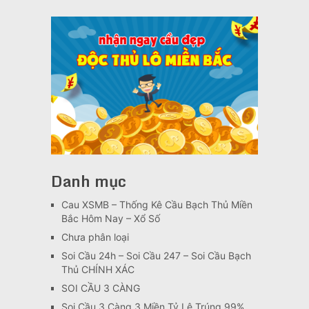
Danh mục
Cau XSMB – Thống Kê Cầu Bạch Thủ Miền
Bắc Hôm Nay – Xổ Số
Chưa phân loại
Soi Cầu 24h – Soi Cầu 247 – Soi Cầu Bạch
Thủ CHÍNH XÁC
SOI CẦU 3 CÀNG
Soi Cầu 3 Càng 3 Miền Tỷ Lệ Trúng 99%