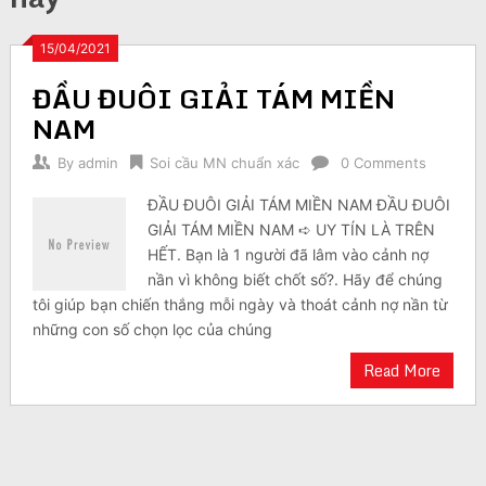
15/04/2021
ĐẦU ĐUÔI GIẢI TÁM MIỀN
NAM
By
admin
Soi cầu MN chuẩn xác
0 Comments
ĐẦU ĐUÔI GIẢI TÁM MIỀN NAM ĐẦU ĐUÔI
GIẢI TÁM MIỀN NAM ➪ UY TÍN LÀ TRÊN
HẾT. Bạn là 1 người đã lâm vào cảnh nợ
nần vì không biết chốt số?. Hãy để chúng
tôi giúp bạn chiến thắng mỗi ngày và thoát cảnh nợ nần từ
những con số chọn lọc của chúng
Read More