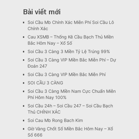
Bài viết mới
Soi Cầu Mb Chính Xác Miễn Phí Soi Cầu Lô
Chính Xác
Cau XSMB – Thống Kê Cầu Bạch Thủ Miền
Bắc Hôm Nay – Xổ Số
Soi Cầu 3 Càng 3 Miền Tỷ Lệ Trúng 99%
Soi Cầu 3 Càng VIP Miền Bắc Miễn Phí – Dự
Đoán 247
Soi Cầu 3 Càng VIP Miền Bắc Miễn Phí
SOI CẦU 3 CÀNG
Soi Cầu 3 Càng Miền Nam Cực Chuẩn Miễn
Phí Hôm Nay 100%
Soi Cầu 24h – Soi Cầu 247 – Soi Cầu Bạch
Thủ CHÍNH XÁC
Soi Cau Mb Rong Bach Kim
Giờ Vàng Chốt Số Miền Bắc Hôm Nay – Xổ
Số 666