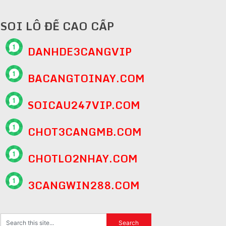
SOI LÔ ĐỀ CAO CẤP
DANHDE3CANGVIP
BACANGTOINAY.COM
SOICAU247VIP.COM
CHOT3CANGMB.COM
CHOTLO2NHAY.COM
3CANGWIN288.COM