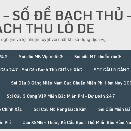
– SỐ ĐỀ BẠCH THỦ 
ACH THU LO DE
nghiệm và lợi nhuận tuyệt vời nhất khi sử dụng dịch vụ.
0%
Soi cầu MB Víp nhất
Soi cầu MT chuẩn xác
i Cầu 247 – Soi Cầu Bạch Thủ CHÍNH XÁC
SOI CẦU 3 CÀNG
Soi Cầu 3 Càng Miền Nam Cực Chuẩn Miễn Phí Hôm Nay 1
Soi Cầu 3 Càng VIP Miền Bắc Miễn Phí – Dự Đoán 247
ô Chính Xác
Soi Cau Mb Rong Bach Kim
Soi Cầu Miền B
n Phí
Cau XSMB – Thống Kê Cầu Bạch Thủ Miền Bắc Hôm Nay