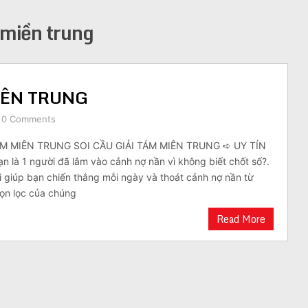
8 miền trung
IÊN TRUNG
0 Comments
ÁM MIÊN TRUNG SOI CẦU GIẢI TÁM MIÊN TRUNG ➪ UY TÍN
 là 1 người đã lâm vào cảnh nợ nần vì không biết chốt số?.
 giúp bạn chiến thắng mỗi ngày và thoát cảnh nợ nần từ
ọn lọc của chúng
Read More