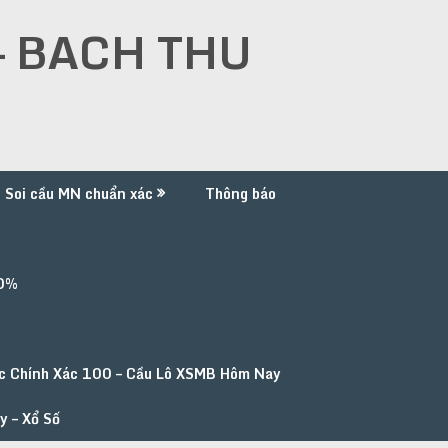
– BACH THU
Soi cầu MN chuẩn xác
Thông báo
00%
ắc Chính Xác 100 – Cầu Lô XSMB Hôm Nay
 – Xổ Số