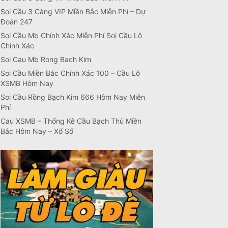
Soi Cầu 3 Càng VIP Miền Bắc Miễn Phí – Dự
Đoán 247
Soi Cầu Mb Chính Xác Miễn Phí Soi Cầu Lô
Chính Xác
Soi Cau Mb Rong Bach Kim
Soi Cầu Miền Bắc Chính Xác 100 – Cầu Lô
XSMB Hôm Nay
Soi Cầu Rồng Bạch Kim 666 Hôm Nay Miễn
Phí
Cau XSMB – Thống Kê Cầu Bạch Thủ Miền
Bắc Hôm Nay – Xổ Số