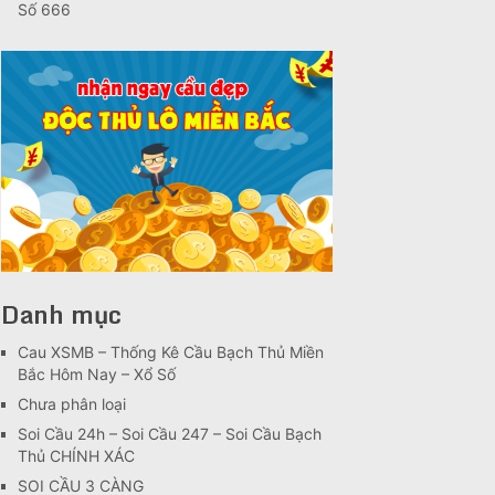
Số 666
Danh mục
Cau XSMB – Thống Kê Cầu Bạch Thủ Miền
Bắc Hôm Nay – Xổ Số
Chưa phân loại
Soi Cầu 24h – Soi Cầu 247 – Soi Cầu Bạch
Thủ CHÍNH XÁC
SOI CẦU 3 CÀNG