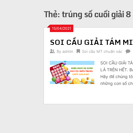
Thẻ:
trúng số cuối giải 
15/04/2021
SOI CẦU GIẢI TÁM M
By
admin
Soi cầu MT chuẩn xác
SOI CẦU GIẢI T
LÀ TRÊN HẾT. Bạn
Hãy để chúng tôi
những con số ch