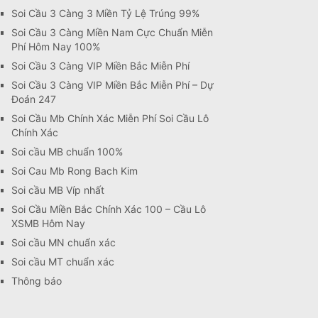
Soi Cầu 3 Càng 3 Miền Tỷ Lệ Trúng 99%
Soi Cầu 3 Càng Miền Nam Cực Chuẩn Miễn
Phí Hôm Nay 100%
Soi Cầu 3 Càng VIP Miền Bắc Miễn Phí
Soi Cầu 3 Càng VIP Miền Bắc Miễn Phí – Dự
Đoán 247
Soi Cầu Mb Chính Xác Miễn Phí Soi Cầu Lô
Chính Xác
Soi cầu MB chuẩn 100%
Soi Cau Mb Rong Bach Kim
Soi cầu MB Víp nhất
Soi Cầu Miền Bắc Chính Xác 100 – Cầu Lô
XSMB Hôm Nay
Soi cầu MN chuẩn xác
Soi cầu MT chuẩn xác
Thông báo