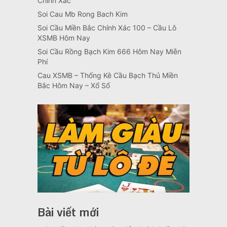
Chính Xác
Soi Cau Mb Rong Bach Kim
Soi Cầu Miền Bắc Chính Xác 100 – Cầu Lô
XSMB Hôm Nay
Soi Cầu Rồng Bạch Kim 666 Hôm Nay Miễn
Phí
Cau XSMB – Thống Kê Cầu Bạch Thủ Miền
Bắc Hôm Nay – Xổ Số
Bài viết mới