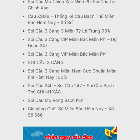
Soi Cầu Mb Chính Xác Miễn Phí Soi Cầu Lô
Chính Xác
Cau XSMB – Thống Kê Cầu Bạch Thủ Miền
Bắc Hôm Nay – Xổ Số
Soi Cầu 3 Càng 3 Miền Tỷ Lệ Trúng 99%
Soi Cầu 3 Càng VIP Miền Bắc Miễn Phí – Dự
Đoán 247
Soi Cầu 3 Càng VIP Miền Bắc Miễn Phí
SOI CẦU 3 CÀNG
Soi Cầu 3 Càng Miền Nam Cực Chuẩn Miễn
Phí Hôm Nay 100%
Soi Cầu 24h – Soi Cầu 247 – Soi Cầu Bạch
Thủ CHÍNH XÁC
Soi Cau Mb Rong Bach Kim
Giờ Vàng Chốt Số Miền Bắc Hôm Nay – Xổ
Số 666