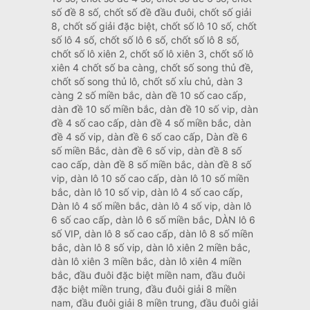
số đề 8 số, chốt số đề đầu đuôi, chốt số giải
8, chốt số giải đặc biệt, chốt số lô 10 số, chốt
số lô 4 số, chốt số lô 6 số, chốt số lô 8 số,
chốt số lô xiên 2, chốt số lô xiên 3, chốt số lô
xiên 4 chốt số ba càng, chốt số song thủ đề,
chốt số song thủ lô, chốt số xỉu chủ, dàn 3
càng 2 số miền bắc, dàn đề 10 số cao cấp,
dàn đề 10 số miền bắc, dàn đề 10 số vip, dàn
đề 4 số cao cấp, dàn đề 4 số miền bắc, dàn
đề 4 số vip, dàn đề 6 số cao cấp, Dàn đề 6
số miền Bắc, dàn đề 6 số vip, dàn đề 8 số
cao cấp, dàn đề 8 số miền bắc, dàn đề 8 số
vip, dàn lô 10 số cao cấp, dàn lô 10 số miền
bắc, dàn lô 10 số vip, dàn lô 4 số cao cấp,
Dàn lô 4 số miền bắc, dàn lô 4 số vip, dàn lô
6 số cao cấp, dàn lô 6 số miền bắc, DÀN lô 6
số VIP, dàn lô 8 số cao cấp, dàn lô 8 số miền
bắc, dàn lô 8 số vip, dàn lô xiên 2 miền bắc,
dàn lô xiên 3 miền bắc, dàn lô xiên 4 miền
bắc, đầu đuôi đặc biệt miền nam, đầu đuôi
đặc biệt miền trung, đầu đuôi giải 8 miền
nam, đầu đuôi giải 8 miền trung, đầu đuôi giải