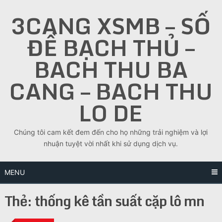
Skip
3CANG XSMB – SỐ
to
content
ĐỀ BẠCH THỦ –
BACH THU BA
CANG – BACH THU
LO DE
Chúng tôi cam kết đem đến cho họ những trải nghiệm và lợi
nhuận tuyệt vời nhất khi sử dụng dịch vụ.
MENU
Thẻ:
thống kê tần suất cặp lô mn