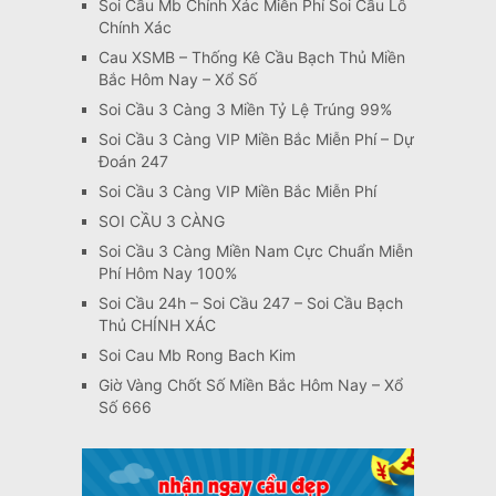
Soi Cầu Mb Chính Xác Miễn Phí Soi Cầu Lô
Chính Xác
Cau XSMB – Thống Kê Cầu Bạch Thủ Miền
Bắc Hôm Nay – Xổ Số
Soi Cầu 3 Càng 3 Miền Tỷ Lệ Trúng 99%
Soi Cầu 3 Càng VIP Miền Bắc Miễn Phí – Dự
Đoán 247
Soi Cầu 3 Càng VIP Miền Bắc Miễn Phí
SOI CẦU 3 CÀNG
Soi Cầu 3 Càng Miền Nam Cực Chuẩn Miễn
Phí Hôm Nay 100%
Soi Cầu 24h – Soi Cầu 247 – Soi Cầu Bạch
Thủ CHÍNH XÁC
Soi Cau Mb Rong Bach Kim
Giờ Vàng Chốt Số Miền Bắc Hôm Nay – Xổ
Số 666