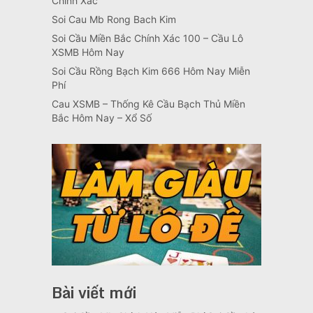
Chính Xác
Soi Cau Mb Rong Bach Kim
Soi Cầu Miền Bắc Chính Xác 100 – Cầu Lô
XSMB Hôm Nay
Soi Cầu Rồng Bạch Kim 666 Hôm Nay Miễn
Phí
Cau XSMB – Thống Kê Cầu Bạch Thủ Miền
Bắc Hôm Nay – Xổ Số
Bài viết mới