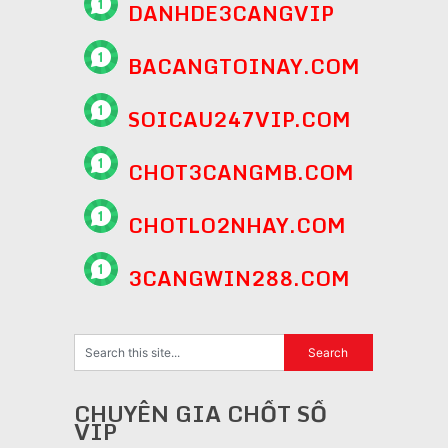
DANHDE3CANGVIP
BACANGTOINAY.COM
SOICAU247VIP.COM
CHOT3CANGMB.COM
CHOTLO2NHAY.COM
3CANGWIN288.COM
CHUYÊN GIA CHỐT SỐ
VIP