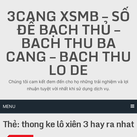
Skip
3CANG XSMB – SỐ
to
content
ĐỀ BẠCH THỦ –
BACH THU BA
CANG – BACH THU
LO DE
Chúng tôi cam kết đem đến cho họ những trải nghiệm và lợi
nhuận tuyệt vời nhất khi sử dụng dịch vụ.
MENU
Thẻ:
thong ke lô xiên 3 hay ra nhat