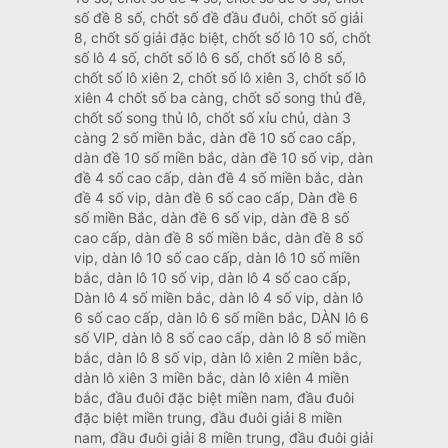
số đề 8 số, chốt số đề đầu đuôi, chốt số giải
8, chốt số giải đặc biệt, chốt số lô 10 số, chốt
số lô 4 số, chốt số lô 6 số, chốt số lô 8 số,
chốt số lô xiên 2, chốt số lô xiên 3, chốt số lô
xiên 4 chốt số ba càng, chốt số song thủ đề,
chốt số song thủ lô, chốt số xỉu chủ, dàn 3
càng 2 số miền bắc, dàn đề 10 số cao cấp,
dàn đề 10 số miền bắc, dàn đề 10 số vip, dàn
đề 4 số cao cấp, dàn đề 4 số miền bắc, dàn
đề 4 số vip, dàn đề 6 số cao cấp, Dàn đề 6
số miền Bắc, dàn đề 6 số vip, dàn đề 8 số
cao cấp, dàn đề 8 số miền bắc, dàn đề 8 số
vip, dàn lô 10 số cao cấp, dàn lô 10 số miền
bắc, dàn lô 10 số vip, dàn lô 4 số cao cấp,
Dàn lô 4 số miền bắc, dàn lô 4 số vip, dàn lô
6 số cao cấp, dàn lô 6 số miền bắc, DÀN lô 6
số VIP, dàn lô 8 số cao cấp, dàn lô 8 số miền
bắc, dàn lô 8 số vip, dàn lô xiên 2 miền bắc,
dàn lô xiên 3 miền bắc, dàn lô xiên 4 miền
bắc, đầu đuôi đặc biệt miền nam, đầu đuôi
đặc biệt miền trung, đầu đuôi giải 8 miền
nam, đầu đuôi giải 8 miền trung, đầu đuôi giải