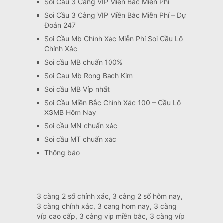
Soi Cầu 3 Càng VIP Miền Bắc Miễn Phí
Soi Cầu 3 Càng VIP Miền Bắc Miễn Phí – Dự
Đoán 247
Soi Cầu Mb Chính Xác Miễn Phí Soi Cầu Lô
Chính Xác
Soi cầu MB chuẩn 100%
Soi Cau Mb Rong Bach Kim
Soi cầu MB Víp nhất
Soi Cầu Miền Bắc Chính Xác 100 – Cầu Lô
XSMB Hôm Nay
Soi cầu MN chuẩn xác
Soi cầu MT chuẩn xác
Thông báo
3 càng 2 số chính xác, 3 càng 2 số hôm nay,
3 càng chính xác, 3 cang hom nay, 3 càng
víp cao cấp, 3 càng vip miền bắc, 3 càng víp