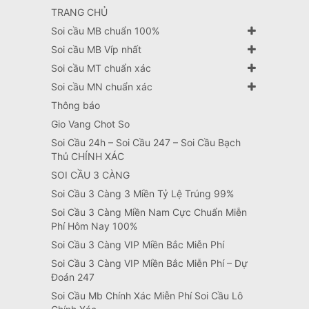
TRANG CHỦ
Soi cầu MB chuẩn 100%
Soi cầu MB Víp nhất
Soi cầu MT chuẩn xác
Soi cầu MN chuẩn xác
Thông báo
Gio Vang Chot So
Soi Cầu 24h – Soi Cầu 247 – Soi Cầu Bạch
Thủ CHÍNH XÁC
SOI CẦU 3 CÀNG
Soi Cầu 3 Càng 3 Miền Tỷ Lệ Trúng 99%
Soi Cầu 3 Càng Miền Nam Cực Chuẩn Miễn
Phí Hôm Nay 100%
Soi Cầu 3 Càng VIP Miền Bắc Miễn Phí
Soi Cầu 3 Càng VIP Miền Bắc Miễn Phí – Dự
Đoán 247
Soi Cầu Mb Chính Xác Miễn Phí Soi Cầu Lô