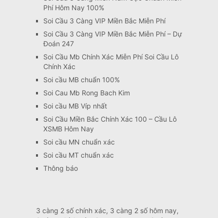
Phí Hôm Nay 100%
Soi Cầu 3 Càng VIP Miền Bắc Miễn Phí
Soi Cầu 3 Càng VIP Miền Bắc Miễn Phí – Dự
Đoán 247
Soi Cầu Mb Chính Xác Miễn Phí Soi Cầu Lô
Chính Xác
Soi cầu MB chuẩn 100%
Soi Cau Mb Rong Bach Kim
Soi cầu MB Víp nhất
Soi Cầu Miền Bắc Chính Xác 100 – Cầu Lô
XSMB Hôm Nay
Soi cầu MN chuẩn xác
Soi cầu MT chuẩn xác
Thông báo
3 càng 2 số chính xác, 3 càng 2 số hôm nay,