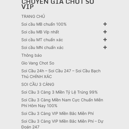
CHUYÊN GIA CHỐT SỐ
VIP
TRANG CHỦ
Soi cầu MB chuẩn 100%
Soi cầu MB Víp nhất
Soi cầu MT chuẩn xác
Soi cầu MN chuẩn xác
Thông báo
Gio Vang Chot So
Soi Cầu 24h – Soi Cầu 247 – Soi Cầu Bạch
Thủ CHÍNH XÁC
SOI CẦU 3 CÀNG
Soi Cầu 3 Càng 3 Miền Tỷ Lệ Trúng 99%
Soi Cầu 3 Càng Miền Nam Cực Chuẩn Miễn
Phí Hôm Nay 100%
Soi Cầu 3 Càng VIP Miền Bắc Miễn Phí
Soi Cầu 3 Càng VIP Miền Bắc Miễn Phí – Dự
Đoán 247