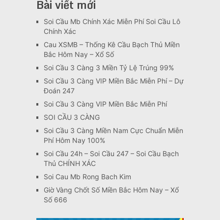
Bài viết mới
Soi Cầu Mb Chính Xác Miễn Phí Soi Cầu Lô
Chính Xác
Cau XSMB – Thống Kê Cầu Bạch Thủ Miền
Bắc Hôm Nay – Xổ Số
Soi Cầu 3 Càng 3 Miền Tỷ Lệ Trúng 99%
Soi Cầu 3 Càng VIP Miền Bắc Miễn Phí – Dự
Đoán 247
Soi Cầu 3 Càng VIP Miền Bắc Miễn Phí
SOI CẦU 3 CÀNG
Soi Cầu 3 Càng Miền Nam Cực Chuẩn Miễn
Phí Hôm Nay 100%
Soi Cầu 24h – Soi Cầu 247 – Soi Cầu Bạch
Thủ CHÍNH XÁC
Soi Cau Mb Rong Bach Kim
Giờ Vàng Chốt Số Miền Bắc Hôm Nay – Xổ
Số 666