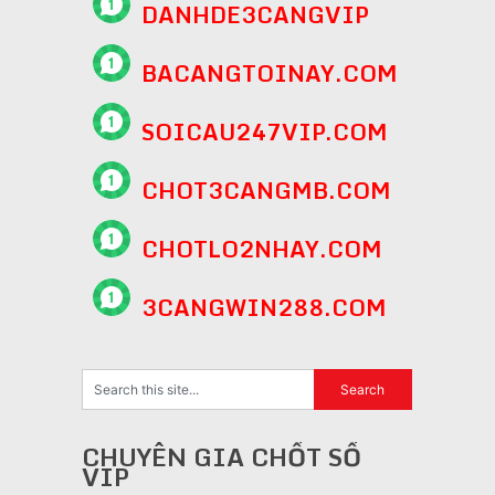
DANHDE3CANGVIP
BACANGTOINAY.COM
SOICAU247VIP.COM
CHOT3CANGMB.COM
CHOTLO2NHAY.COM
3CANGWIN288.COM
CHUYÊN GIA CHỐT SỐ
VIP