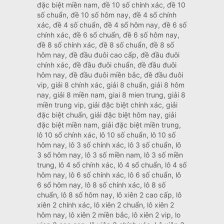
đặc biệt miền nam, đề 10 số chính xác, đề 10
số chuẩn, đề 10 số hôm nay, đề 4 số chính
xác, đề 4 số chuẩn, đề 4 số hôm nay, đề 6 số
chính xác, đề 6 số chuẩn, đề 6 số hôm nay,
đề 8 số chính xác, đề 8 số chuẩn, đề 8 số
hôm nay, đề đầu đuôi cao cấp, đề đầu đuôi
chính xác, đề đầu đuôi chuẩn, đề đầu đuôi
hôm nay, đề đầu đuôi miền bắc, đề đầu đuôi
vip, giải 8 chính xác, giải 8 chuẩn, giải 8 hôm
nay, giải 8 miền nam, giai 8 mien trung, giải 8
miền trung vip, giải đặc biệt chính xác, giải
đặc biệt chuẩn, giải đặc biệt hôm nay, giải
đặc biệt miền nam, giải đặc biệt miền trung,
lô 10 số chính xác, lô 10 số chuẩn, lô 10 số
hôm nay, lô 3 số chính xác, lô 3 số chuẩn, lô
3 số hôm nay, lô 3 số miền nam, lô 3 số miền
trung, lô 4 số chính xác, lô 4 số chuẩn, lô 4 số
hôm nay, lô 6 số chính xác, lô 6 số chuẩn, lô
6 số hôm nay, lô 8 số chính xác, lô 8 số
chuẩn, lô 8 số hôm nay, lô xiên 2 cao cấp, lô
xiên 2 chính xác, lô xiên 2 chuẩn, lô xiên 2
hôm nay, lô xiên 2 miền bắc, lô xiên 2 vip, lo