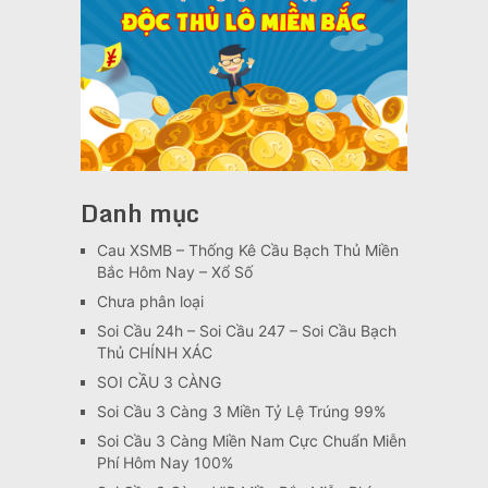
Danh mục
Cau XSMB – Thống Kê Cầu Bạch Thủ Miền
Bắc Hôm Nay – Xổ Số
Chưa phân loại
Soi Cầu 24h – Soi Cầu 247 – Soi Cầu Bạch
Thủ CHÍNH XÁC
SOI CẦU 3 CÀNG
Soi Cầu 3 Càng 3 Miền Tỷ Lệ Trúng 99%
Soi Cầu 3 Càng Miền Nam Cực Chuẩn Miễn
Phí Hôm Nay 100%