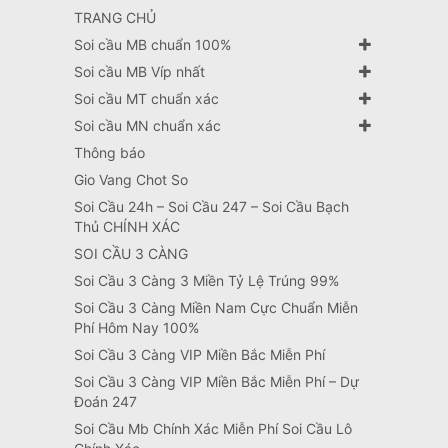
TRANG CHỦ
Soi cầu MB chuẩn 100%
Soi cầu MB Víp nhất
Soi cầu MT chuẩn xác
Soi cầu MN chuẩn xác
Thông báo
Gio Vang Chot So
Soi Cầu 24h – Soi Cầu 247 – Soi Cầu Bạch
Thủ CHÍNH XÁC
SOI CẦU 3 CÀNG
Soi Cầu 3 Càng 3 Miền Tỷ Lệ Trúng 99%
Soi Cầu 3 Càng Miền Nam Cực Chuẩn Miễn
Phí Hôm Nay 100%
Soi Cầu 3 Càng VIP Miền Bắc Miễn Phí
Soi Cầu 3 Càng VIP Miền Bắc Miễn Phí – Dự
Đoán 247
Soi Cầu Mb Chính Xác Miễn Phí Soi Cầu Lô