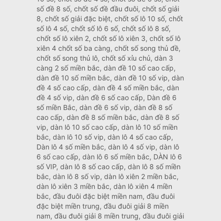
số đề 8 số, chốt số đề đầu đuôi, chốt số giải
8, chốt số giải đặc biệt, chốt số lô 10 số, chốt
số lô 4 số, chốt số lô 6 số, chốt số lô 8 số,
chốt số lô xiên 2, chốt số lô xiên 3, chốt số lô
xiên 4 chốt số ba càng, chốt số song thủ đề,
chốt số song thủ lô, chốt số xỉu chủ, dàn 3
càng 2 số miền bắc, dàn đề 10 số cao cấp,
dàn đề 10 số miền bắc, dàn đề 10 số vip, dàn
đề 4 số cao cấp, dàn đề 4 số miền bắc, dàn
đề 4 số vip, dàn đề 6 số cao cấp, Dàn đề 6
số miền Bắc, dàn đề 6 số vip, dàn đề 8 số
cao cấp, dàn đề 8 số miền bắc, dàn đề 8 số
vip, dàn lô 10 số cao cấp, dàn lô 10 số miền
bắc, dàn lô 10 số vip, dàn lô 4 số cao cấp,
Dàn lô 4 số miền bắc, dàn lô 4 số vip, dàn lô
6 số cao cấp, dàn lô 6 số miền bắc, DÀN lô 6
số VIP, dàn lô 8 số cao cấp, dàn lô 8 số miền
bắc, dàn lô 8 số vip, dàn lô xiên 2 miền bắc,
dàn lô xiên 3 miền bắc, dàn lô xiên 4 miền
bắc, đầu đuôi đặc biệt miền nam, đầu đuôi
đặc biệt miền trung, đầu đuôi giải 8 miền
nam, đầu đuôi giải 8 miền trung, đầu đuôi giải