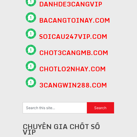
DANHDE3CANGVIP
BACANGTOINAY.COM
SOICAU247VIP.COM
CHOT3CANGMB.COM
CHOTLO2NHAY.COM
3CANGWIN288.COM
CHUYÊN GIA CHỐT SỐ
VIP