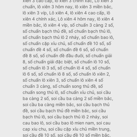
xien 3 cao cap, lô xiên 3 chính xác, Lô xiên 3
chuẩn, lô xiên 3 hôm nay, lô xiên 3 miền bắc,
lô xiên 3 víp, Lô xiên 4, lô xiên 4 cao cấp, lô
xiên 4 chính xác, Lô xiên 4 hôm nay, lô xiên 4
miền bắc, lô xiên 4 víp, số chuẩn 3 càng 2 số,
số chuẩn bạch thủ đề, số chuẩn bạch thủ lô,
số chuẩn bạch thủ lô 2 nháy, số chuẩn bao lô,
số chuẩn cặp xỉu chủ, số chuẩn đề 10 số, số
chuẩn đề 4 số, số chuẩn đề 6 số, số chuẩn
đề 8 số, số chuẩn đề đầu đuôi, số chuẩn giải
8, số chuẩn giải đặc biệt, số chuẩn lô 10 số,
số chuẩn lô 3 số, số chuẩn lô 4 số, số chuẩn
lô 6 số, số chuẩn lô 8 số, số chuẩn lô xiên 2,
số chuẩn lô xiên 3, số chuẩn lô xiên 4 số
chuẩn 3 càng, số chuẩn song thủ đề, số
chuẩn song thủ lô, số chuẩn xỉu chủ, soi cầu
ba càng 2 số, soi cầu ba càng 2 số miền bắc,
soi cầu ba càng miền bắc, soi cầu bạch thủ
đề, soi cầu bạch thủ đề miền bắc, soi cầu
bạch thủ lô, soi cầu bạch thủ lô 2 nháy, soi
cau bao lô, soi cầu bao lô mien nam, soi cau
cap xiu chu, soi cầu cặp xỉu chủ miền trung,
soi cầu đề 10 số, soi cầu đề 10 số miền bắc,