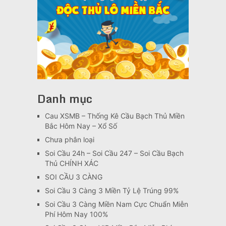
Danh mục
Cau XSMB – Thống Kê Cầu Bạch Thủ Miền
Bắc Hôm Nay – Xổ Số
Chưa phân loại
Soi Cầu 24h – Soi Cầu 247 – Soi Cầu Bạch
Thủ CHÍNH XÁC
SOI CẦU 3 CÀNG
Soi Cầu 3 Càng 3 Miền Tỷ Lệ Trúng 99%
Soi Cầu 3 Càng Miền Nam Cực Chuẩn Miễn
Phí Hôm Nay 100%