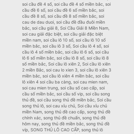
soi cầu đề 4 số, soi cầu đề 4 số miền bắc, soi
cầu đề 6 số, soi cầu đề 6 số miền bắc, soi
cầu đề 8 số, soi cầu đề 8 số miền bắc, soi
cau de dau duoi, soi cầu đề đầu đuôi miền
bắc, soi cầu giải 8, Soi Cầu Giải 8 Miền Nam,
soi cau giải đặc biệt, soi cầu giải đặc biệt
miền nam, soi cầu lô 10 số, soi cầu lô 10 số
miền bắc, soi cầu lô 3 số, Soi cầu lô 4 số, soi
cầu lô 4 số miền bắc, soi cầu lô 6 số, soi cầu
lô 6 số miền bắc, soi cầu lô 8 số, soi cầu lô 8
số miền bắc, Soi cầu lô xiên 2, Soi cầu lô xiên
2 miền Bắc, soi cau lo xien 3, soi cầu lô xiên 3
miền bắc, soi cầu lô xiên 4 miền bắc, soi cầu
lô xiên 4 soi cầu ba càng, soi cau mien nam,
soi cau mien trung, soi cầu số cao cấp, soi
cầu số miền bắc, soi cầu số vip, soi cầu song
thủ đề, soi cầu song thủ đề miền bắc, Soi cầu
song thủ lô, soi cau xỉu chủ, Soi cầu xỉu chủ
miền Nam, song thủ đề cao cấp, song thủ đề
chính xác, song thủ đề chuẩn, song thủ đề
hôm nay, song thủ đề miền bắc, song thủ đề
víp, SONG THỦ LÔ CAO CẤP, song thủ lô