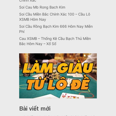
Chính Xác
Soi Cau Mb Rong Bach Kim
Soi Cầu Miền Bắc Chính Xác 100 – Cầu Lô
XSMB Hôm Nay
Soi Cầu Rồng Bạch Kim 666 Hôm Nay Miễn
Phí
Cau XSMB – Thống Kê Cầu Bạch Thủ Miền
Bắc Hôm Nay – Xổ Số
Bài viết mới