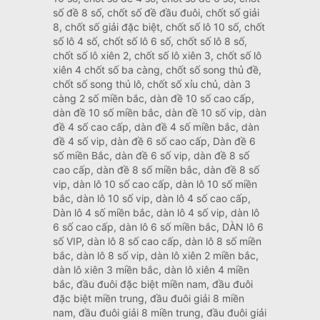
số đề 8 số, chốt số đề đầu đuôi, chốt số giải
8, chốt số giải đặc biệt, chốt số lô 10 số, chốt
số lô 4 số, chốt số lô 6 số, chốt số lô 8 số,
chốt số lô xiên 2, chốt số lô xiên 3, chốt số lô
xiên 4 chốt số ba càng, chốt số song thủ đề,
chốt số song thủ lô, chốt số xỉu chủ, dàn 3
càng 2 số miền bắc, dàn đề 10 số cao cấp,
dàn đề 10 số miền bắc, dàn đề 10 số vip, dàn
đề 4 số cao cấp, dàn đề 4 số miền bắc, dàn
đề 4 số vip, dàn đề 6 số cao cấp, Dàn đề 6
số miền Bắc, dàn đề 6 số vip, dàn đề 8 số
cao cấp, dàn đề 8 số miền bắc, dàn đề 8 số
vip, dàn lô 10 số cao cấp, dàn lô 10 số miền
bắc, dàn lô 10 số vip, dàn lô 4 số cao cấp,
Dàn lô 4 số miền bắc, dàn lô 4 số vip, dàn lô
6 số cao cấp, dàn lô 6 số miền bắc, DÀN lô 6
số VIP, dàn lô 8 số cao cấp, dàn lô 8 số miền
bắc, dàn lô 8 số vip, dàn lô xiên 2 miền bắc,
dàn lô xiên 3 miền bắc, dàn lô xiên 4 miền
bắc, đầu đuôi đặc biệt miền nam, đầu đuôi
đặc biệt miền trung, đầu đuôi giải 8 miền
nam, đầu đuôi giải 8 miền trung, đầu đuôi giải