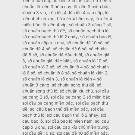
xien 3 cao cap, lô xiên 3 chính xác, Lô xiên 3
chuẩn, lô xiên 3 hôm nay, lô xiên 3 miền bắc,
lô xiên 3 víp, Lô xiên 4, lô xiên 4 cao cấp, lô
xiên 4 chính xác, Lô xiên 4 hôm nay, lô xiên 4
miền bắc, lô xiên 4 víp, số chuẩn 3 càng 2 số,
số chuẩn bạch thủ đề, số chuẩn bạch thủ lô,
số chuẩn bạch thủ lô 2 nháy, số chuẩn bao lô,
số chuẩn cặp xỉu chủ, số chuẩn đề 10 số, số
chuẩn đề 4 số, số chuẩn đề 6 số, số chuẩn
đề 8 số, số chuẩn đề đầu đuôi, số chuẩn giải
8, số chuẩn giải đặc biệt, số chuẩn lô 10 số,
số chuẩn lô 3 số, số chuẩn lô 4 số, số chuẩn
lô 6 số, số chuẩn lô 8 số, số chuẩn lô xiên 2,
số chuẩn lô xiên 3, số chuẩn lô xiên 4 số
chuẩn 3 càng, số chuẩn song thủ đề, số
chuẩn song thủ lô, số chuẩn xỉu chủ, soi cầu
ba càng 2 số, soi cầu ba càng 2 số miền bắc,
soi cầu ba càng miền bắc, soi cầu bạch thủ
đề, soi cầu bạch thủ đề miền bắc, soi cầu
bạch thủ lô, soi cầu bạch thủ lô 2 nháy, soi
cau bao lô, soi cầu bao lô mien nam, soi cau
cap xiu chu, soi cầu cặp xỉu chủ miền trung,
soi cầu đề 10 số, soi cầu đề 10 số miền bắc,