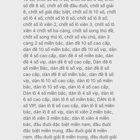
số đề 8 số, chốt số đề đầu đuôi, chốt số giải
8, chốt số giải đặc biệt, chốt số lô 10 số, chốt
số lô 4 số, chốt số lô 6 số, chốt số lô 8 số,
chốt số lô xiên 2, chốt số lô xiên 3, chốt số lô
xiên 4 chốt số ba càng, chốt số song thủ đề,
chốt số song thủ lô, chốt số xỉu chủ, dàn 3
càng 2 số miền bắc, dàn đề 10 số cao cấp,
dàn đề 10 số miền bắc, dàn đề 10 số vip, dàn
đề 4 số cao cấp, dàn đề 4 số miền bắc, dàn
đề 4 số vip, dàn đề 6 số cao cấp, Dàn đề 6
số miền Bắc, dàn đề 6 số vip, dàn đề 8 số
cao cấp, dàn đề 8 số miền bắc, dàn đề 8 số
vip, dàn lô 10 số cao cấp, dàn lô 10 số miền
bắc, dàn lô 10 số vip, dàn lô 4 số cao cấp,
Dàn lô 4 số miền bắc, dàn lô 4 số vip, dàn lô
6 số cao cấp, dàn lô 6 số miền bắc, DÀN lô 6
số VIP, dàn lô 8 số cao cấp, dàn lô 8 số miền
bắc, dàn lô 8 số vip, dàn lô xiên 2 miền bắc,
dàn lô xiên 3 miền bắc, dàn lô xiên 4 miền
bắc, đầu đuôi đặc biệt miền nam, đầu đuôi
đặc biệt miền trung, đầu đuôi giải 8 miền
nam, đầu đuôi giải 8 miền trung, đầu đuôi giải