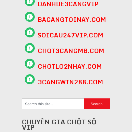
DANHDE3CANGVIP
BACANGTOINAY.COM
SOICAU247VIP.COM
CHOT3CANGMB.COM
CHOTLO2NHAY.COM
3CANGWIN288.COM
CHUYÊN GIA CHỐT SỐ
VIP