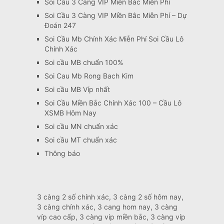
Soi Cầu 3 Càng VIP Miền Bắc Miễn Phí
Soi Cầu 3 Càng VIP Miền Bắc Miễn Phí – Dự
Đoán 247
Soi Cầu Mb Chính Xác Miễn Phí Soi Cầu Lô
Chính Xác
Soi cầu MB chuẩn 100%
Soi Cau Mb Rong Bach Kim
Soi cầu MB Víp nhất
Soi Cầu Miền Bắc Chính Xác 100 – Cầu Lô
XSMB Hôm Nay
Soi cầu MN chuẩn xác
Soi cầu MT chuẩn xác
Thông báo
3 càng 2 số chính xác, 3 càng 2 số hôm nay,
3 càng chính xác, 3 cang hom nay, 3 càng
víp cao cấp, 3 càng vip miền bắc, 3 càng víp