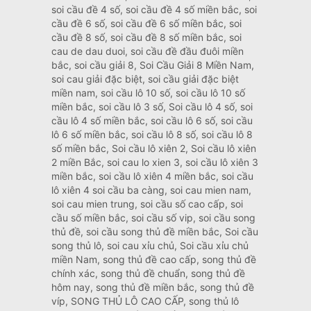
soi cầu đề 4 số, soi cầu đề 4 số miền bắc, soi
cầu đề 6 số, soi cầu đề 6 số miền bắc, soi
cầu đề 8 số, soi cầu đề 8 số miền bắc, soi
cau de dau duoi, soi cầu đề đầu đuôi miền
bắc, soi cầu giải 8, Soi Cầu Giải 8 Miền Nam,
soi cau giải đặc biệt, soi cầu giải đặc biệt
miền nam, soi cầu lô 10 số, soi cầu lô 10 số
miền bắc, soi cầu lô 3 số, Soi cầu lô 4 số, soi
cầu lô 4 số miền bắc, soi cầu lô 6 số, soi cầu
lô 6 số miền bắc, soi cầu lô 8 số, soi cầu lô 8
số miền bắc, Soi cầu lô xiên 2, Soi cầu lô xiên
2 miền Bắc, soi cau lo xien 3, soi cầu lô xiên 3
miền bắc, soi cầu lô xiên 4 miền bắc, soi cầu
lô xiên 4 soi cầu ba càng, soi cau mien nam,
soi cau mien trung, soi cầu số cao cấp, soi
cầu số miền bắc, soi cầu số vip, soi cầu song
thủ đề, soi cầu song thủ đề miền bắc, Soi cầu
song thủ lô, soi cau xỉu chủ, Soi cầu xỉu chủ
miền Nam, song thủ đề cao cấp, song thủ đề
chính xác, song thủ đề chuẩn, song thủ đề
hôm nay, song thủ đề miền bắc, song thủ đề
víp, SONG THỦ LÔ CAO CẤP, song thủ lô