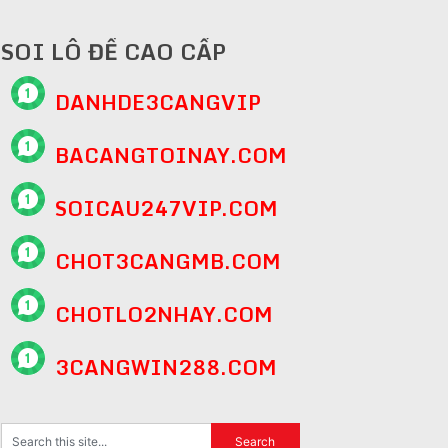
SOI LÔ ĐỀ CAO CẤP
DANHDE3CANGVIP
BACANGTOINAY.COM
SOICAU247VIP.COM
CHOT3CANGMB.COM
CHOTLO2NHAY.COM
3CANGWIN288.COM