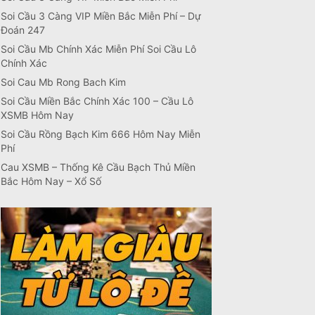
Soi Cầu 3 Càng VIP Miền Bắc Miễn Phí – Dự
Đoán 247
Soi Cầu Mb Chính Xác Miễn Phí Soi Cầu Lô
Chính Xác
Soi Cau Mb Rong Bach Kim
Soi Cầu Miền Bắc Chính Xác 100 – Cầu Lô
XSMB Hôm Nay
Soi Cầu Rồng Bạch Kim 666 Hôm Nay Miễn
Phí
Cau XSMB – Thống Kê Cầu Bạch Thủ Miền
Bắc Hôm Nay – Xổ Số