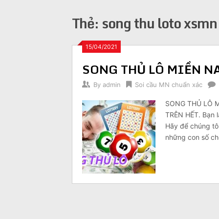
Thẻ:
song thu loto xsmn 
15/04/2021
SONG THỦ LÔ MIỀN N
By
admin
Soi cầu MN chuẩn xác
SONG THỦ LÔ M
TRÊN HẾT. Bạn là
Hãy để chúng tôi
những con số ch