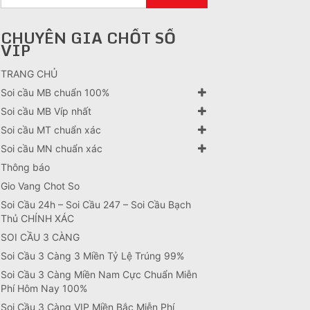
CHUYÊN GIA CHỐT SỐ
VIP
TRANG CHỦ
Soi cầu MB chuẩn 100%
Soi cầu MB Víp nhất
Soi cầu MT chuẩn xác
Soi cầu MN chuẩn xác
Thông báo
Gio Vang Chot So
Soi Cầu 24h – Soi Cầu 247 – Soi Cầu Bạch
Thủ CHÍNH XÁC
SOI CẦU 3 CÀNG
Soi Cầu 3 Càng 3 Miền Tỷ Lệ Trúng 99%
Soi Cầu 3 Càng Miền Nam Cực Chuẩn Miễn
Phí Hôm Nay 100%
Soi Cầu 3 Càng VIP Miền Bắc Miễn Phí