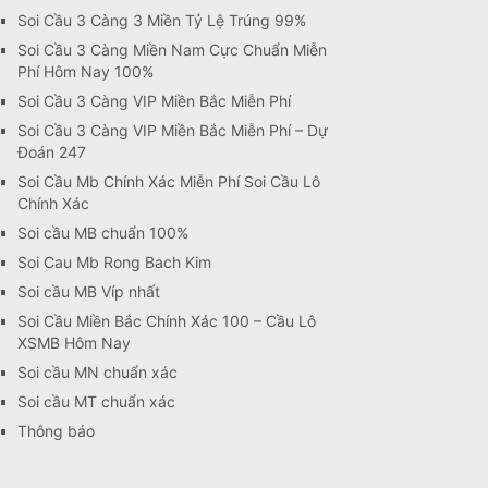
Soi Cầu 3 Càng 3 Miền Tỷ Lệ Trúng 99%
Soi Cầu 3 Càng Miền Nam Cực Chuẩn Miễn
Phí Hôm Nay 100%
Soi Cầu 3 Càng VIP Miền Bắc Miễn Phí
Soi Cầu 3 Càng VIP Miền Bắc Miễn Phí – Dự
Đoán 247
Soi Cầu Mb Chính Xác Miễn Phí Soi Cầu Lô
Chính Xác
Soi cầu MB chuẩn 100%
Soi Cau Mb Rong Bach Kim
Soi cầu MB Víp nhất
Soi Cầu Miền Bắc Chính Xác 100 – Cầu Lô
XSMB Hôm Nay
Soi cầu MN chuẩn xác
Soi cầu MT chuẩn xác
Thông báo