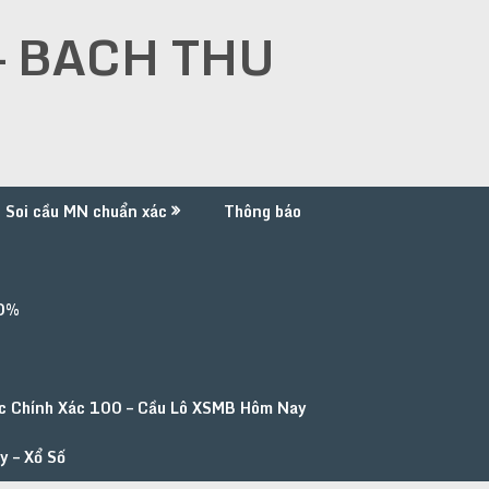
– BACH THU
Soi cầu MN chuẩn xác
Thông báo
00%
ắc Chính Xác 100 – Cầu Lô XSMB Hôm Nay
 – Xổ Số