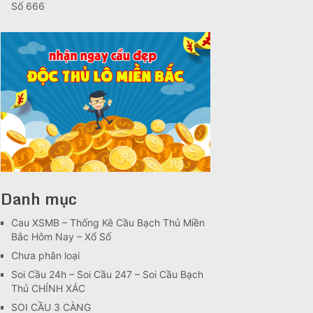
Số 666
Danh mục
Cau XSMB – Thống Kê Cầu Bạch Thủ Miền
Bắc Hôm Nay – Xổ Số
Chưa phân loại
Soi Cầu 24h – Soi Cầu 247 – Soi Cầu Bạch
Thủ CHÍNH XÁC
SOI CẦU 3 CÀNG