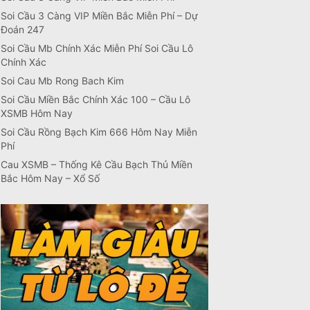
Soi Cầu 3 Càng VIP Miền Bắc Miễn Phí – Dự
Đoán 247
Soi Cầu Mb Chính Xác Miễn Phí Soi Cầu Lô
Chính Xác
Soi Cau Mb Rong Bach Kim
Soi Cầu Miền Bắc Chính Xác 100 – Cầu Lô
XSMB Hôm Nay
Soi Cầu Rồng Bạch Kim 666 Hôm Nay Miễn
Phí
Cau XSMB – Thống Kê Cầu Bạch Thủ Miền
Bắc Hôm Nay – Xổ Số