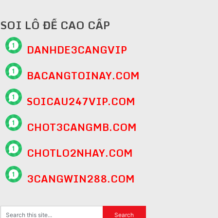
SOI LÔ ĐỀ CAO CẤP
DANHDE3CANGVIP
BACANGTOINAY.COM
SOICAU247VIP.COM
CHOT3CANGMB.COM
CHOTLO2NHAY.COM
3CANGWIN288.COM