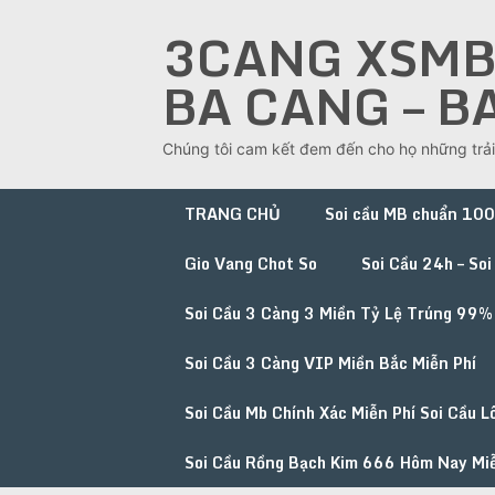
Skip
3CANG XSMB 
to
content
BA CANG – B
Chúng tôi cam kết đem đến cho họ những trải 
TRANG CHỦ
Soi cầu MB chuẩn 10
Gio Vang Chot So
Soi Cầu 24h – So
Soi Cầu 3 Càng 3 Miền Tỷ Lệ Trúng 99%
Soi Cầu 3 Càng VIP Miền Bắc Miễn Phí
Soi Cầu Mb Chính Xác Miễn Phí Soi Cầu L
Soi Cầu Rồng Bạch Kim 666 Hôm Nay Miễ