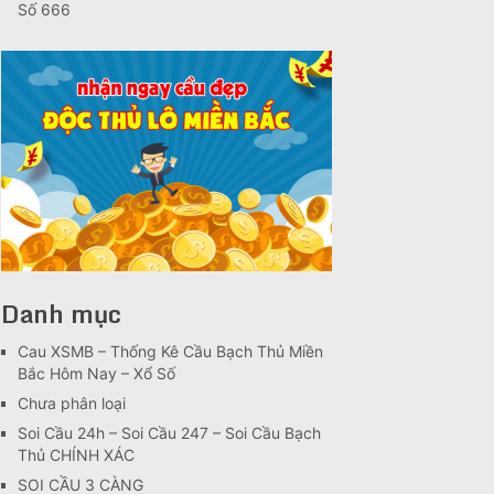
Số 666
Danh mục
Cau XSMB – Thống Kê Cầu Bạch Thủ Miền
Bắc Hôm Nay – Xổ Số
Chưa phân loại
Soi Cầu 24h – Soi Cầu 247 – Soi Cầu Bạch
Thủ CHÍNH XÁC
SOI CẦU 3 CÀNG