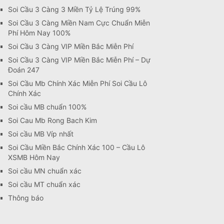
Soi Cầu 3 Càng 3 Miền Tỷ Lệ Trúng 99%
Soi Cầu 3 Càng Miền Nam Cực Chuẩn Miễn
Phí Hôm Nay 100%
Soi Cầu 3 Càng VIP Miền Bắc Miễn Phí
Soi Cầu 3 Càng VIP Miền Bắc Miễn Phí – Dự
Đoán 247
Soi Cầu Mb Chính Xác Miễn Phí Soi Cầu Lô
Chính Xác
Soi cầu MB chuẩn 100%
Soi Cau Mb Rong Bach Kim
Soi cầu MB Víp nhất
Soi Cầu Miền Bắc Chính Xác 100 – Cầu Lô
XSMB Hôm Nay
Soi cầu MN chuẩn xác
Soi cầu MT chuẩn xác
Thông báo