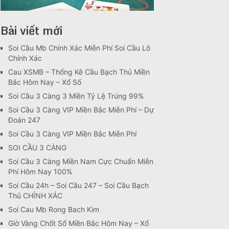
Bài viết mới
Soi Cầu Mb Chính Xác Miễn Phí Soi Cầu Lô
Chính Xác
Cau XSMB – Thống Kê Cầu Bạch Thủ Miền
Bắc Hôm Nay – Xổ Số
Soi Cầu 3 Càng 3 Miền Tỷ Lệ Trúng 99%
Soi Cầu 3 Càng VIP Miền Bắc Miễn Phí – Dự
Đoán 247
Soi Cầu 3 Càng VIP Miền Bắc Miễn Phí
SOI CẦU 3 CÀNG
Soi Cầu 3 Càng Miền Nam Cực Chuẩn Miễn
Phí Hôm Nay 100%
Soi Cầu 24h – Soi Cầu 247 – Soi Cầu Bạch
Thủ CHÍNH XÁC
Soi Cau Mb Rong Bach Kim
Giờ Vàng Chốt Số Miền Bắc Hôm Nay – Xổ