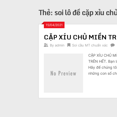
Thẻ:
soi lô đề cặp xỉu ch
15/04/2021
CẶP XÍU CHỦ MIỀN T
By
admin
Soi cầu MT chuẩn xác
CẶP XÍU CHỦ MI
TRÊN HẾT. Bạn là
Hãy để chúng tôi
những con số ch