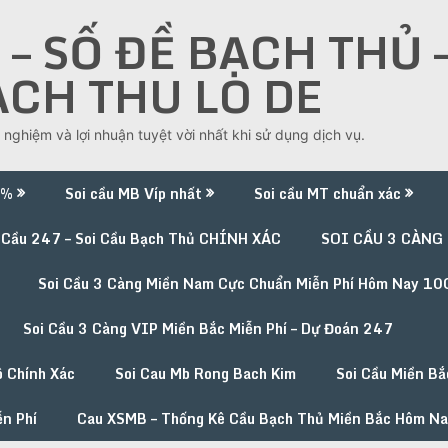
– SỐ ĐỀ BẠCH THỦ 
ACH THU LO DE
nghiệm và lợi nhuận tuyệt vời nhất khi sử dụng dịch vụ.
0%
Soi cầu MB Víp nhất
Soi cầu MT chuẩn xác
i Cầu 247 – Soi Cầu Bạch Thủ CHÍNH XÁC
SOI CẦU 3 CÀNG
Soi Cầu 3 Càng Miền Nam Cực Chuẩn Miễn Phí Hôm Nay 1
Soi Cầu 3 Càng VIP Miền Bắc Miễn Phí – Dự Đoán 247
ô Chính Xác
Soi Cau Mb Rong Bach Kim
Soi Cầu Miền B
n Phí
Cau XSMB – Thống Kê Cầu Bạch Thủ Miền Bắc Hôm Nay