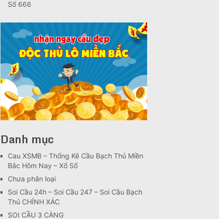
Số 666
Danh mục
Cau XSMB – Thống Kê Cầu Bạch Thủ Miền
Bắc Hôm Nay – Xổ Số
Chưa phân loại
Soi Cầu 24h – Soi Cầu 247 – Soi Cầu Bạch
Thủ CHÍNH XÁC
SOI CẦU 3 CÀNG