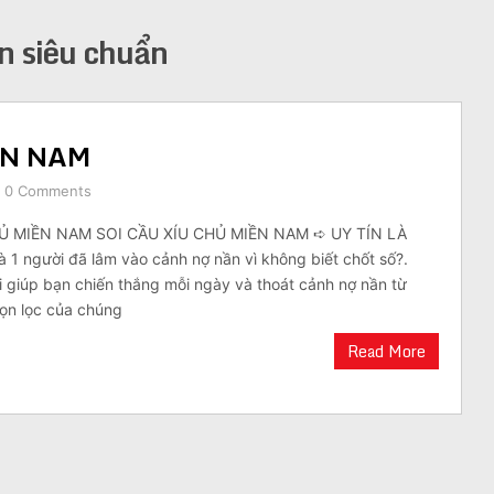
mn siêu chuẩn
ỀN NAM
0 Comments
Ủ MIỀN NAM SOI CẦU XÍU CHỦ MIỀN NAM ➪ UY TÍN LÀ
 1 người đã lâm vào cảnh nợ nần vì không biết chốt số?.
 giúp bạn chiến thắng mỗi ngày và thoát cảnh nợ nần từ
ọn lọc của chúng
Read More