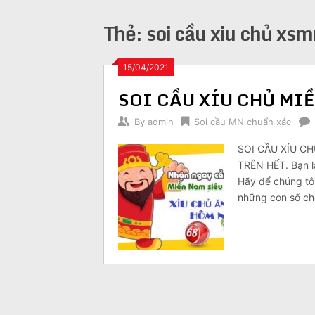
Thẻ:
soi cầu xiu chủ xs
15/04/2021
SOI CẦU XÍU CHỦ MI
By
admin
Soi cầu MN chuẩn xác
SOI CẦU XÍU CH
TRÊN HẾT. Bạn là
Hãy để chúng tôi
những con số ch