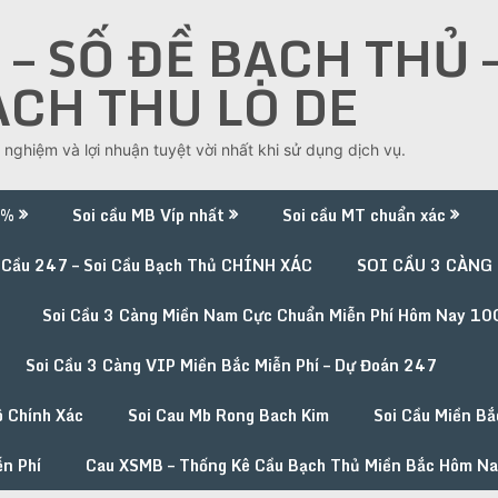
– SỐ ĐỀ BẠCH THỦ 
ACH THU LO DE
nghiệm và lợi nhuận tuyệt vời nhất khi sử dụng dịch vụ.
0%
Soi cầu MB Víp nhất
Soi cầu MT chuẩn xác
i Cầu 247 – Soi Cầu Bạch Thủ CHÍNH XÁC
SOI CẦU 3 CÀNG
Soi Cầu 3 Càng Miền Nam Cực Chuẩn Miễn Phí Hôm Nay 1
Soi Cầu 3 Càng VIP Miền Bắc Miễn Phí – Dự Đoán 247
ô Chính Xác
Soi Cau Mb Rong Bach Kim
Soi Cầu Miền B
n Phí
Cau XSMB – Thống Kê Cầu Bạch Thủ Miền Bắc Hôm Nay