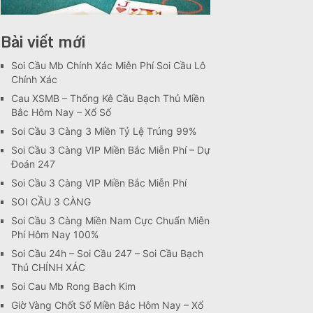
Bài viết mới
Soi Cầu Mb Chính Xác Miễn Phí Soi Cầu Lô
Chính Xác
Cau XSMB – Thống Kê Cầu Bạch Thủ Miền
Bắc Hôm Nay – Xổ Số
Soi Cầu 3 Càng 3 Miền Tỷ Lệ Trúng 99%
Soi Cầu 3 Càng VIP Miền Bắc Miễn Phí – Dự
Đoán 247
Soi Cầu 3 Càng VIP Miền Bắc Miễn Phí
SOI CẦU 3 CÀNG
Soi Cầu 3 Càng Miền Nam Cực Chuẩn Miễn
Phí Hôm Nay 100%
Soi Cầu 24h – Soi Cầu 247 – Soi Cầu Bạch
Thủ CHÍNH XÁC
Soi Cau Mb Rong Bach Kim
Giờ Vàng Chốt Số Miền Bắc Hôm Nay – Xổ