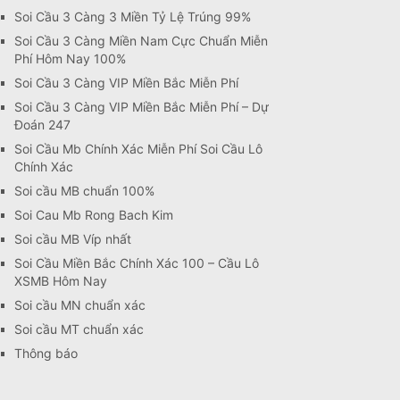
Soi Cầu 3 Càng 3 Miền Tỷ Lệ Trúng 99%
Soi Cầu 3 Càng Miền Nam Cực Chuẩn Miễn
Phí Hôm Nay 100%
Soi Cầu 3 Càng VIP Miền Bắc Miễn Phí
Soi Cầu 3 Càng VIP Miền Bắc Miễn Phí – Dự
Đoán 247
Soi Cầu Mb Chính Xác Miễn Phí Soi Cầu Lô
Chính Xác
Soi cầu MB chuẩn 100%
Soi Cau Mb Rong Bach Kim
Soi cầu MB Víp nhất
Soi Cầu Miền Bắc Chính Xác 100 – Cầu Lô
XSMB Hôm Nay
Soi cầu MN chuẩn xác
Soi cầu MT chuẩn xác
Thông báo