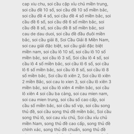
cap xiu chu, soi cầu cặp xỉu chủ miền trung,
soi cầu đề 10 số, soi cầu đề 10 số miền bắc,
soi cầu đề 4 số, soi cầu đề 4 số miền bắc, soi
cầu đề 6 số, soi cầu đề 6 số miền bắc, soi
cầu đề 8 số, soi cầu đề 8 số miền bắc, soi
cau de dau duoi, soi cầu đề đầu đuôi miền
bắc, soi cầu giải 8, Soi Cầu Giải 8 Miền Nam,
soi cau giải đặc biệt, soi cầu giải đặc biệt
miền nam, soi cầu lô 10 số, soi cầu lô 10 số
miền bắc, soi cầu lô 3 số, Soi cầu lô 4 số, soi
cầu lô 4 số miền bắc, soi cầu lô 6 số, soi cầu
lô 6 số miền bắc, soi cầu lô 8 số, soi cầu lô 8
số miền bắc, Soi cầu lô xiên 2, Soi cầu lô xiên
2 miền Bắc, soi cau lo xien 3, soi cầu lô xiên 3
miền bắc, soi cầu lô xiên 4 miền bắc, soi cầu
lô xiên 4 soi cầu ba càng, soi cau mien nam,
soi cau mien trung, soi cầu số cao cấp, soi
cầu số miền bắc, soi cầu số vip, soi cầu song
thủ đề, soi cầu song thủ đề miền bắc, Soi cầu
song thủ lô, soi cau xỉu chủ, Soi cầu xỉu chủ
miền Nam, song thủ đề cao cấp, song thủ đề
chính xác, song thủ đề chuẩn, song thủ đề