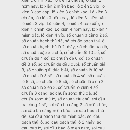
xiên 2 chính xác, lô xiên 2 chuẩn, lô xiên 2
hôm nay, lô xiên 2 miền bắc, lô xiên 2 vip, lo
xien 3 cao cap, lô xiên 3 chính xác, Lô xiên 3
chuẩn, lô xiên 3 hôm nay, lô xiên 3 miền bắc,
lô xiên 3 víp, Lô xiên 4, lô xiên 4 cao cấp, lô
xiên 4 chính xác, Lô xiên 4 hôm nay, lô xiên 4
miền bắc, lô xiên 4 víp, số chuẩn 3 càng 2 số,
số chuẩn bạch thủ đề, số chuẩn bạch thủ lô,
số chuẩn bạch thủ lô 2 nháy, số chuẩn bao lô,
số chuẩn cặp xỉu chủ, số chuẩn đề 10 số, số
chuẩn đề 4 số, số chuẩn đề 6 số, số chuẩn
đề 8 số, số chuẩn đề đầu đuôi, số chuẩn giải
8, số chuẩn giải đặc biệt, số chuẩn lô 10 số,
số chuẩn lô 3 số, số chuẩn lô 4 số, số chuẩn
lô 6 số, số chuẩn lô 8 số, số chuẩn lô xiên 2,
số chuẩn lô xiên 3, số chuẩn lô xiên 4 số
chuẩn 3 càng, số chuẩn song thủ đề, số
chuẩn song thủ lô, số chuẩn xỉu chủ, soi cầu
ba càng 2 số, soi cầu ba càng 2 số miền bắc,
soi cầu ba càng miền bắc, soi cầu bạch thủ
đề, soi cầu bạch thủ đề miền bắc, soi cầu
bạch thủ lô, soi cầu bạch thủ lô 2 nháy, soi
cau bao lô, soi cầu bao lô mien nam, soi cau