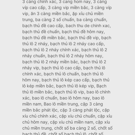
3 càng chính xác, 3 cang hom nay, 3 càng
víp cao cấp, 3 càng vip miền bắc, 3 càng víp
vip, ăn 3 càng miền bắc, ặp xỉu chủ miền
trung, ba càng 2 số chuẩn, ba càng chuẩn,
bạch thủ đề cao cấp, bach thu de chinh xac,
bạch thủ đề chuẩn, bạch thủ đề hôm nay,
bạch thủ đề miền bắc, bạch thủ đề vip, bạch
thủ lô 2 nháy, bạch thủ lô 2 nháy cao cấp,
bạch thủ lô 2 nháy chính xác, bạch thủ lô 2
nháy chuẩn, bạch thủ lô 2 nháy hôm nay,
bạch thủ lô 2 nháy miền bắc, bạch thủ lô 2
nháy vip, bạch thủ lô cao cấp, bạch thủ lô
chính xác, bạch thủ lô chuẩn, bạch thủ lô
hôm nay, bạch thủ lô kép cao cấp, bạch thủ
lô kép miền bắc, bạch thủ lô kép vip, Bạch
thủ lô miền bắc, bạch thủ lô vip, bao lô chính
xác, bao lô chuẩn, bao lô hôm nay, bao lô
miền nam, Bao lô miền trung, cặp 3 càng
miền bắc phát lộc, cặp 3 càng phát lộc, cặp
xíu chủ chính xác, cặp xíu chủ chuẩn, cặp xỉu
chủ hôm nay, cặp xíu chủ miền nam, cặp xíu
chủ miền trung, chốt số ba càng 2 số, chốt số
bạch thủ đề, chốt số bạch thủ lô, chốt số