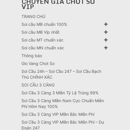
CHUYÊN GIA CHỐT SỐ
VIP
TRANG CHỦ
Soi cầu MB chuẩn 100%
Soi cầu MB Víp nhất
Soi cầu MT chuẩn xác
Soi cầu MN chuẩn xác
Thông báo
Gio Vang Chot So
Soi Cầu 24h – Soi Cầu 247 – Soi Cầu Bạch
Thủ CHÍNH XÁC
SOI CẦU 3 CÀNG
Soi Cầu 3 Càng 3 Miền Tỷ Lệ Trúng 99%
Soi Cầu 3 Càng Miền Nam Cực Chuẩn Miễn
Phí Hôm Nay 100%
Soi Cầu 3 Càng VIP Miền Bắc Miễn Phí
Soi Cầu 3 Càng VIP Miền Bắc Miễn Phí – Dự
Đoán 247