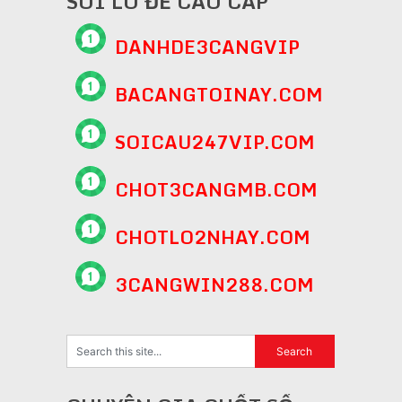
SOI LÔ ĐỀ CAO CẤP
DANHDE3CANGVIP
BACANGTOINAY.COM
SOICAU247VIP.COM
CHOT3CANGMB.COM
CHOTLO2NHAY.COM
3CANGWIN288.COM