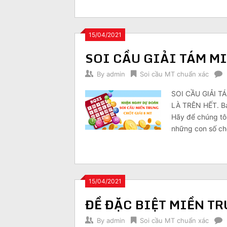
15/04/2021
SOI CẦU GIẢI TÁM M
By
admin
Soi cầu MT chuẩn xác
SOI CẦU GIẢI T
LÀ TRÊN HẾT. Bạn
Hãy để chúng tôi
những con số ch
15/04/2021
ĐỀ ĐẶC BIỆT MIỀN TR
By
admin
Soi cầu MT chuẩn xác