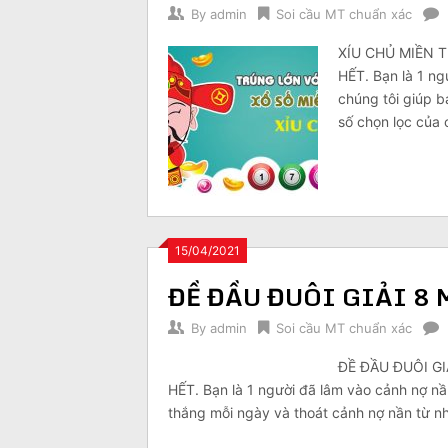
By
admin
Soi cầu MT chuẩn xác
XÍU CHỦ MIỀN T
HẾT. Bạn là 1 ng
chúng tôi giúp 
số chọn lọc của 
15/04/2021
ĐỀ ĐẦU ĐUÔI GIẢI 8 
By
admin
Soi cầu MT chuẩn xác
ĐỀ ĐẦU ĐUÔI GI
HẾT. Bạn là 1 người đã lâm vào cảnh nợ nầ
thắng mỗi ngày và thoát cảnh nợ nần từ n