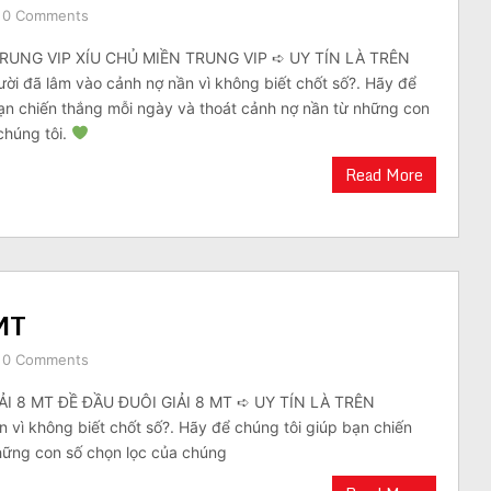
0 Comments
RUNG VIP XÍU CHỦ MIỀN TRUNG VIP ➪ UY TÍN LÀ TRÊN
ười đã lâm vào cảnh nợ nần vì không biết chốt số?. Hãy để
bạn chiến thắng mỗi ngày và thoát cảnh nợ nần từ những con
chúng tôi.
Read More
MT
0 Comments
ẢI 8 MT ĐỀ ĐẦU ĐUÔI GIẢI 8 MT ➪ UY TÍN LÀ TRÊN
n vì không biết chốt số?. Hãy để chúng tôi giúp bạn chiến
hững con số chọn lọc của chúng