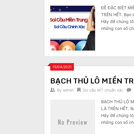
ĐỀ ĐẶC BIỆT MI
TRÊN HẾT. Bạn là
Hãy để chúng tôi
những con số ch
15/04/2021
BẠCH THỦ LÔ MIỀN T
By
admin
Soi cầu MT chuẩn xác
BẠCH THỦ LÔ M
LÀ TRÊN HẾT. Bạn
Hãy để chúng tôi
những con số ch