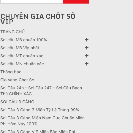
CHUYÊN GIA CHỐT SỐ
VIP
TRANG CHỦ
Soi cầu MB chuẩn 100%
Soi cầu MB Víp nhất
Soi cầu MT chuẩn xác
Soi cầu MN chuẩn xác
Thông báo
Gio Vang Chot So
Soi Cầu 24h – Soi Cầu 247 – Soi Cầu Bạch
Thủ CHÍNH XÁC
SOI CẦU 3 CÀNG
Soi Cầu 3 Càng 3 Miền Tỷ Lệ Trúng 99%
Soi Cầu 3 Càng Miền Nam Cực Chuẩn Miễn
Phí Hôm Nay 100%
Soi Cầu 3 Càng VIP Miền Bắc Miễn Phí