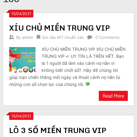
15/04/2021
XÍU CHỦ MIỀN TRUNG VIP
By
admin
Soi cầu MT chuẩn xác
0 Comments
XÍU CHỦ MIỀN TRUNG VIP XÍU CHỦ MIỀN
TRUNG VIP ➪ UY TÍN LÀ TRÊN HẾT. Bạn
là 1 người đã lâm vào cảnh nợ nần vì
không biết chốt số?. Hãy để chúng tôi
giúp bạn chiến thắng mỗi ngày và thoát cảnh nợ nần từ
những con số chọn lọc của chúng tôi.
Read More
15/04/2021
LÔ 3 SỐ MIỀN TRUNG VIP