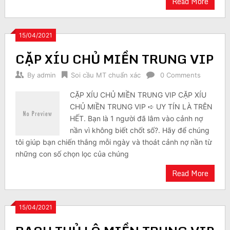
Read More
15/04/2021
CẶP XÍU CHỦ MIỀN TRUNG VIP
By
admin
Soi cầu MT chuẩn xác
0 Comments
CẶP XÍU CHỦ MIỀN TRUNG VIP CẶP XÍU
CHỦ MIỀN TRUNG VIP ➪ UY TÍN LÀ TRÊN
HẾT. Bạn là 1 người đã lâm vào cảnh nợ
nần vì không biết chốt số?. Hãy để chúng
tôi giúp bạn chiến thắng mỗi ngày và thoát cảnh nợ nần từ
những con số chọn lọc của chúng
Read More
15/04/2021