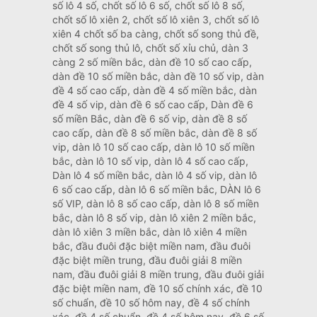
số lô 4 số, chốt số lô 6 số, chốt số lô 8 số,
chốt số lô xiên 2, chốt số lô xiên 3, chốt số lô
xiên 4 chốt số ba càng, chốt số song thủ đề,
chốt số song thủ lô, chốt số xỉu chủ, dàn 3
càng 2 số miền bắc, dàn đề 10 số cao cấp,
dàn đề 10 số miền bắc, dàn đề 10 số vip, dàn
đề 4 số cao cấp, dàn đề 4 số miền bắc, dàn
đề 4 số vip, dàn đề 6 số cao cấp, Dàn đề 6
số miền Bắc, dàn đề 6 số vip, dàn đề 8 số
cao cấp, dàn đề 8 số miền bắc, dàn đề 8 số
vip, dàn lô 10 số cao cấp, dàn lô 10 số miền
bắc, dàn lô 10 số vip, dàn lô 4 số cao cấp,
Dàn lô 4 số miền bắc, dàn lô 4 số vip, dàn lô
6 số cao cấp, dàn lô 6 số miền bắc, DÀN lô 6
số VIP, dàn lô 8 số cao cấp, dàn lô 8 số miền
bắc, dàn lô 8 số vip, dàn lô xiên 2 miền bắc,
dàn lô xiên 3 miền bắc, dàn lô xiên 4 miền
bắc, đầu đuôi đặc biệt miền nam, đầu đuôi
đặc biệt miền trung, đầu đuôi giải 8 miền
nam, đầu đuôi giải 8 miền trung, đầu đuôi giải
đặc biệt miền nam, đề 10 số chính xác, đề 10
số chuẩn, đề 10 số hôm nay, đề 4 số chính
xác, đề 4 số chuẩn, đề 4 số hôm nay, đề 6 số