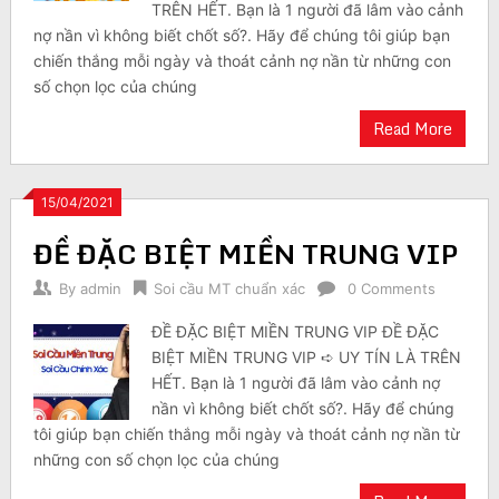
TRÊN HẾT. Bạn là 1 người đã lâm vào cảnh
nợ nần vì không biết chốt số?. Hãy để chúng tôi giúp bạn
chiến thắng mỗi ngày và thoát cảnh nợ nần từ những con
số chọn lọc của chúng
Read More
15/04/2021
ĐỀ ĐẶC BIỆT MIỀN TRUNG VIP
By
admin
Soi cầu MT chuẩn xác
0 Comments
ĐỀ ĐẶC BIỆT MIỀN TRUNG VIP ĐỀ ĐẶC
BIỆT MIỀN TRUNG VIP ➪ UY TÍN LÀ TRÊN
HẾT. Bạn là 1 người đã lâm vào cảnh nợ
nần vì không biết chốt số?. Hãy để chúng
tôi giúp bạn chiến thắng mỗi ngày và thoát cảnh nợ nần từ
những con số chọn lọc của chúng