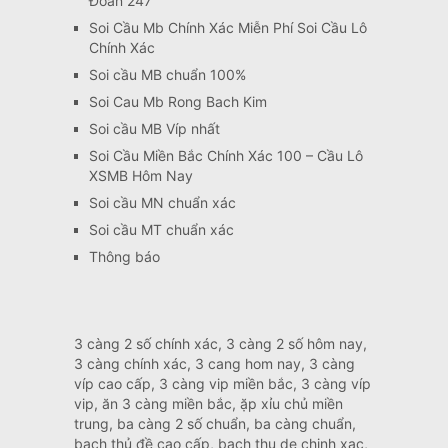
Đoán 247
Soi Cầu Mb Chính Xác Miễn Phí Soi Cầu Lô
Chính Xác
Soi cầu MB chuẩn 100%
Soi Cau Mb Rong Bach Kim
Soi cầu MB Víp nhất
Soi Cầu Miền Bắc Chính Xác 100 – Cầu Lô
XSMB Hôm Nay
Soi cầu MN chuẩn xác
Soi cầu MT chuẩn xác
Thông báo
3 càng 2 số chính xác, 3 càng 2 số hôm nay,
3 càng chính xác, 3 cang hom nay, 3 càng
víp cao cấp, 3 càng vip miền bắc, 3 càng víp
vip, ăn 3 càng miền bắc, ặp xỉu chủ miền
trung, ba càng 2 số chuẩn, ba càng chuẩn,
bạch thủ đề cao cấp, bach thu de chinh xac,