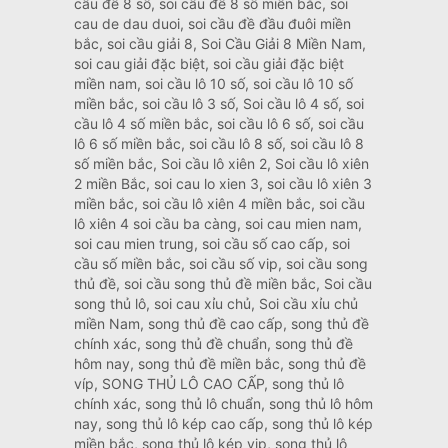
cầu đề 8 số, soi cầu đề 8 số miền bắc, soi
cau de dau duoi, soi cầu đề đầu đuôi miền
bắc, soi cầu giải 8, Soi Cầu Giải 8 Miền Nam,
soi cau giải đặc biệt, soi cầu giải đặc biệt
miền nam, soi cầu lô 10 số, soi cầu lô 10 số
miền bắc, soi cầu lô 3 số, Soi cầu lô 4 số, soi
cầu lô 4 số miền bắc, soi cầu lô 6 số, soi cầu
lô 6 số miền bắc, soi cầu lô 8 số, soi cầu lô 8
số miền bắc, Soi cầu lô xiên 2, Soi cầu lô xiên
2 miền Bắc, soi cau lo xien 3, soi cầu lô xiên 3
miền bắc, soi cầu lô xiên 4 miền bắc, soi cầu
lô xiên 4 soi cầu ba càng, soi cau mien nam,
soi cau mien trung, soi cầu số cao cấp, soi
cầu số miền bắc, soi cầu số vip, soi cầu song
thủ đề, soi cầu song thủ đề miền bắc, Soi cầu
song thủ lô, soi cau xỉu chủ, Soi cầu xỉu chủ
miền Nam, song thủ đề cao cấp, song thủ đề
chính xác, song thủ đề chuẩn, song thủ đề
hôm nay, song thủ đề miền bắc, song thủ đề
víp, SONG THỦ LÔ CAO CẤP, song thủ lô
chính xác, song thủ lô chuẩn, song thủ lô hôm
nay, song thủ lô kép cao cấp, song thủ lô kép
miền bắc, song thủ lô kép vip, song thủ lô