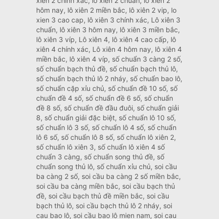
xiên 2 chính xác, lô xiên 2 chuẩn, lô xiên 2
hôm nay, lô xiên 2 miền bắc, lô xiên 2 vip, lo
xien 3 cao cap, lô xiên 3 chính xác, Lô xiên 3
chuẩn, lô xiên 3 hôm nay, lô xiên 3 miền bắc,
lô xiên 3 víp, Lô xiên 4, lô xiên 4 cao cấp, lô
xiên 4 chính xác, Lô xiên 4 hôm nay, lô xiên 4
miền bắc, lô xiên 4 víp, số chuẩn 3 càng 2 số,
số chuẩn bạch thủ đề, số chuẩn bạch thủ lô,
số chuẩn bạch thủ lô 2 nháy, số chuẩn bao lô,
số chuẩn cặp xỉu chủ, số chuẩn đề 10 số, số
chuẩn đề 4 số, số chuẩn đề 6 số, số chuẩn
đề 8 số, số chuẩn đề đầu đuôi, số chuẩn giải
8, số chuẩn giải đặc biệt, số chuẩn lô 10 số,
số chuẩn lô 3 số, số chuẩn lô 4 số, số chuẩn
lô 6 số, số chuẩn lô 8 số, số chuẩn lô xiên 2,
số chuẩn lô xiên 3, số chuẩn lô xiên 4 số
chuẩn 3 càng, số chuẩn song thủ đề, số
chuẩn song thủ lô, số chuẩn xỉu chủ, soi cầu
ba càng 2 số, soi cầu ba càng 2 số miền bắc,
soi cầu ba càng miền bắc, soi cầu bạch thủ
đề, soi cầu bạch thủ đề miền bắc, soi cầu
bạch thủ lô, soi cầu bạch thủ lô 2 nháy, soi
cau bao lô, soi cầu bao lô mien nam, soi cau