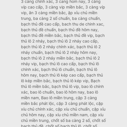
3 càng chính xác, 3 cang hom nay, 3 càng
víp cao cấp, 3 càng vip miền bắc, 3 càng víp
vip, ăn 3 càng miền bắc, ặp xỉu chủ miền
trung, ba càng 2 số chuẩn, ba càng chuẩn,
bạch thủ đề cao cấp, bach thu de chinh xac,
bạch thủ đề chuẩn, bạch thủ đề hôm nay,
bạch thủ đề miền bắc, bạch thủ đề vip, bạch
thủ lô 2 nháy, bạch thủ lô 2 nháy cao cấp,
bạch thủ lô 2 nháy chính xác, bạch thủ lô 2
nháy chuẩn, bạch thủ lô 2 nháy hôm nay,
bạch thủ lô 2 nháy miền bắc, bạch thủ lô 2
nháy vip, bạch thủ lô cao cấp, bạch thủ lô
chính xác, bạch thủ lô chuẩn, bạch thủ lô
hôm nay, bạch thủ lô kép cao cấp, bạch thủ
lô kép miền bắc, bạch thủ lô kép vip, Bạch
thủ lô miền bắc, bạch thủ lô vip, bao lô chính
xác, bao lô chuẩn, bao lô hôm nay, bao lô
miền nam, Bao lô miền trung, cặp 3 càng
miền bắc phát lộc, cặp 3 càng phát lộc, cặp
xíu chủ chính xác, cặp xíu chủ chuẩn, cặp xỉu
chủ hôm nay, cặp xíu chủ miền nam, cặp xíu
chủ miền trung, chốt số ba càng 2 số, chốt số
bạch thủ đề, chốt số bạch thủ lô, chốt số