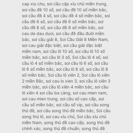
cap xiu chu, soi cầu cặp xỉu chủ miền trung,
soi cầu đề 10 số, soi cầu đề 10 số miền bắc,
soi cầu đề 4 số, soi cầu đề 4 số miền bắc, soi
cầu đề 6 số, soi cầu đề 6 số miền bắc, soi
cầu đề 8 số, soi cầu đề 8 số miền bắc, soi
cau de dau duoi, soi cầu đề đầu đuôi miền
bắc, soi cầu giải 8, Soi Cầu Giải 8 Miền Nam,
soi cau giải đặc biệt, soi cầu giải đặc biệt
miền nam, soi cầu lô 10 số, soi cầu lô 10 số
miền bắc, soi cầu lô 3 số, Soi cầu lô 4 số, soi
cầu lô 4 số miền bắc, soi cầu lô 6 số, soi cầu
lô 6 số miền bắc, soi cầu lô 8 số, soi cầu lô 8
số miền bắc, Soi cầu lô xiên 2, Soi cầu lô xiên
2 miền Bắc, soi cau lo xien 3, soi cầu lô xiên 3
miền bắc, soi cầu lô xiên 4 miền bắc, soi cầu
lô xiên 4 soi cầu ba càng, soi cau mien nam,
soi cau mien trung, soi cầu số cao cấp, soi
cầu số miền bắc, soi cầu số vip, soi cầu song
thủ đề, soi cầu song thủ đề miền bắc, Soi cầu
song thủ lô, soi cau xỉu chủ, Soi cầu xỉu chủ
miền Nam, song thủ đề cao cấp, song thủ đề
chính xác, song thủ đề chuẩn, song thủ đề