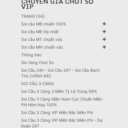
CHUYÊN GIA CHỐT SỐ
VIP
TRANG CHỦ
Soi cầu MB chuẩn 100%
Soi cầu MB Víp nhất
Soi cầu MT chuẩn xác
Soi cầu MN chuẩn xác
Thông báo
Gio Vang Chot So
Soi Cầu 24h – Soi Cầu 247 – Soi Cầu Bạch
Thủ CHÍNH XÁC
SOI CẦU 3 CÀNG
Soi Cầu 3 Càng 3 Miền Tỷ Lệ Trúng 99%
Soi Cầu 3 Càng Miền Nam Cực Chuẩn Miễn
Phí Hôm Nay 100%
Soi Cầu 3 Càng VIP Miền Bắc Miễn Phí
Soi Cầu 3 Càng VIP Miền Bắc Miễn Phí – Dự
Đoán 247