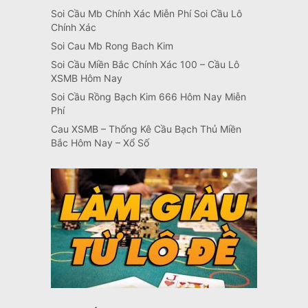
Soi Cầu Mb Chính Xác Miễn Phí Soi Cầu Lô
Chính Xác
Soi Cau Mb Rong Bach Kim
Soi Cầu Miền Bắc Chính Xác 100 – Cầu Lô
XSMB Hôm Nay
Soi Cầu Rồng Bạch Kim 666 Hôm Nay Miễn
Phí
Cau XSMB – Thống Kê Cầu Bạch Thủ Miền
Bắc Hôm Nay – Xổ Số