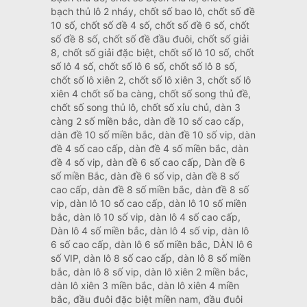
bạch thủ lô 2 nháy, chốt số bao lô, chốt số đề
10 số, chốt số đề 4 số, chốt số đề 6 số, chốt
số đề 8 số, chốt số đề đầu đuôi, chốt số giải
8, chốt số giải đặc biệt, chốt số lô 10 số, chốt
số lô 4 số, chốt số lô 6 số, chốt số lô 8 số,
chốt số lô xiên 2, chốt số lô xiên 3, chốt số lô
xiên 4 chốt số ba càng, chốt số song thủ đề,
chốt số song thủ lô, chốt số xỉu chủ, dàn 3
càng 2 số miền bắc, dàn đề 10 số cao cấp,
dàn đề 10 số miền bắc, dàn đề 10 số vip, dàn
đề 4 số cao cấp, dàn đề 4 số miền bắc, dàn
đề 4 số vip, dàn đề 6 số cao cấp, Dàn đề 6
số miền Bắc, dàn đề 6 số vip, dàn đề 8 số
cao cấp, dàn đề 8 số miền bắc, dàn đề 8 số
vip, dàn lô 10 số cao cấp, dàn lô 10 số miền
bắc, dàn lô 10 số vip, dàn lô 4 số cao cấp,
Dàn lô 4 số miền bắc, dàn lô 4 số vip, dàn lô
6 số cao cấp, dàn lô 6 số miền bắc, DÀN lô 6
số VIP, dàn lô 8 số cao cấp, dàn lô 8 số miền
bắc, dàn lô 8 số vip, dàn lô xiên 2 miền bắc,
dàn lô xiên 3 miền bắc, dàn lô xiên 4 miền
bắc, đầu đuôi đặc biệt miền nam, đầu đuôi