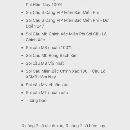
Phí Hôm Nay 100%
Soi Cầu 3 Càng VIP Miền Bắc Miễn Phí
Soi Cầu 3 Càng VIP Miền Bắc Miễn Phí – Dự
Đoán 247
Soi Cầu Mb Chính Xác Miễn Phí Soi Cầu Lô
Chính Xác
Soi cầu MB chuẩn 100%
Soi Cau Mb Rong Bach Kim
Soi cầu MB Víp nhất
Soi Cầu Miền Bắc Chính Xác 100 – Cầu Lô
XSMB Hôm Nay
Soi cầu MN chuẩn xác
Soi cầu MT chuẩn xác
Thông báo
3 càng 2 số chính xác, 3 càng 2 số hôm nay,