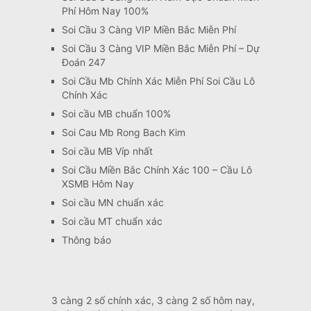
Phí Hôm Nay 100%
Soi Cầu 3 Càng VIP Miền Bắc Miễn Phí
Soi Cầu 3 Càng VIP Miền Bắc Miễn Phí – Dự
Đoán 247
Soi Cầu Mb Chính Xác Miễn Phí Soi Cầu Lô
Chính Xác
Soi cầu MB chuẩn 100%
Soi Cau Mb Rong Bach Kim
Soi cầu MB Víp nhất
Soi Cầu Miền Bắc Chính Xác 100 – Cầu Lô
XSMB Hôm Nay
Soi cầu MN chuẩn xác
Soi cầu MT chuẩn xác
Thông báo
3 càng 2 số chính xác, 3 càng 2 số hôm nay,