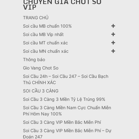
CHUYÊN GIA CHỐT SỐ
VIP
TRANG CHỦ
Soi cầu MB chuẩn 100%
Soi cầu MB Víp nhất
Soi cầu MT chuẩn xác
Soi cầu MN chuẩn xác
Thông báo
Gio Vang Chot So
Soi Cầu 24h – Soi Cầu 247 – Soi Cầu Bạch
Thủ CHÍNH XÁC
SOI CẦU 3 CÀNG
Soi Cầu 3 Càng 3 Miền Tỷ Lệ Trúng 99%
Soi Cầu 3 Càng Miền Nam Cực Chuẩn Miễn
Phí Hôm Nay 100%
Soi Cầu 3 Càng VIP Miền Bắc Miễn Phí
Soi Cầu 3 Càng VIP Miền Bắc Miễn Phí – Dự
Đoán 247