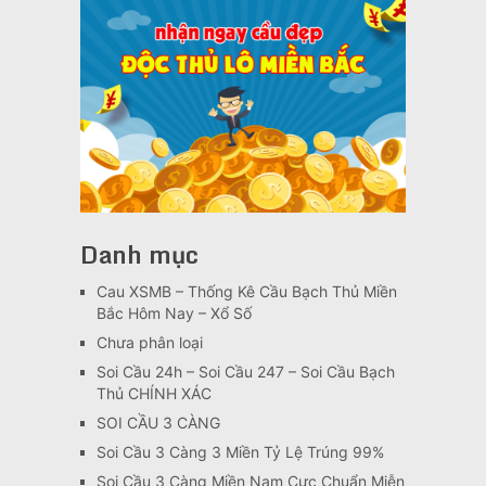
Danh mục
Cau XSMB – Thống Kê Cầu Bạch Thủ Miền
Bắc Hôm Nay – Xổ Số
Chưa phân loại
Soi Cầu 24h – Soi Cầu 247 – Soi Cầu Bạch
Thủ CHÍNH XÁC
SOI CẦU 3 CÀNG
Soi Cầu 3 Càng 3 Miền Tỷ Lệ Trúng 99%
Soi Cầu 3 Càng Miền Nam Cực Chuẩn Miễn