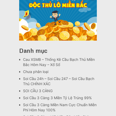
Danh mục
Cau XSMB – Thống Kê Cầu Bạch Thủ Miền
Bắc Hôm Nay – Xổ Số
Chưa phân loại
Soi Cầu 24h – Soi Cầu 247 – Soi Cầu Bạch
Thủ CHÍNH XÁC
SOI CẦU 3 CÀNG
Soi Cầu 3 Càng 3 Miền Tỷ Lệ Trúng 99%
Soi Cầu 3 Càng Miền Nam Cực Chuẩn Miễn
Phí Hôm Nay 100%