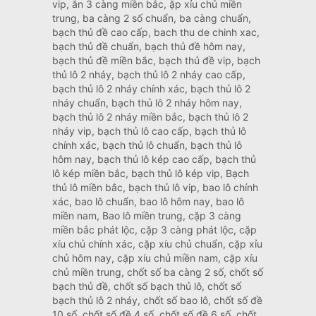
vip, ăn 3 càng miền bắc, ặp xỉu chủ miền
trung, ba càng 2 số chuẩn, ba càng chuẩn,
bạch thủ đề cao cấp, bach thu de chinh xac,
bạch thủ đề chuẩn, bạch thủ đề hôm nay,
bạch thủ đề miền bắc, bạch thủ đề vip, bạch
thủ lô 2 nháy, bạch thủ lô 2 nháy cao cấp,
bạch thủ lô 2 nháy chính xác, bạch thủ lô 2
nháy chuẩn, bạch thủ lô 2 nháy hôm nay,
bạch thủ lô 2 nháy miền bắc, bạch thủ lô 2
nháy vip, bạch thủ lô cao cấp, bạch thủ lô
chính xác, bạch thủ lô chuẩn, bạch thủ lô
hôm nay, bạch thủ lô kép cao cấp, bạch thủ
lô kép miền bắc, bạch thủ lô kép vip, Bạch
thủ lô miền bắc, bạch thủ lô vip, bao lô chính
xác, bao lô chuẩn, bao lô hôm nay, bao lô
miền nam, Bao lô miền trung, cặp 3 càng
miền bắc phát lộc, cặp 3 càng phát lộc, cặp
xíu chủ chính xác, cặp xíu chủ chuẩn, cặp xỉu
chủ hôm nay, cặp xíu chủ miền nam, cặp xíu
chủ miền trung, chốt số ba càng 2 số, chốt số
bạch thủ đề, chốt số bạch thủ lô, chốt số
bạch thủ lô 2 nháy, chốt số bao lô, chốt số đề
10 số, chốt số đề 4 số, chốt số đề 6 số, chốt