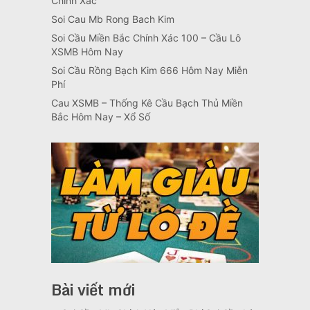
Chính Xác
Soi Cau Mb Rong Bach Kim
Soi Cầu Miền Bắc Chính Xác 100 – Cầu Lô
XSMB Hôm Nay
Soi Cầu Rồng Bạch Kim 666 Hôm Nay Miễn
Phí
Cau XSMB – Thống Kê Cầu Bạch Thủ Miền
Bắc Hôm Nay – Xổ Số
Bài viết mới