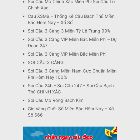
Soi Cầu Mb Chính Xác Miễn Phí Soi Cầu Lô
Chính Xác
Cau XSMB – Thống Kê Cầu Bạch Thủ Miền
Bắc Hôm Nay – Xổ Số
Soi Cầu 3 Càng 3 Miền Tỷ Lệ Trúng 99%
Soi Cầu 3 Càng VIP Miền Bắc Miễn Phí – Dự
Đoán 247
Soi Cầu 3 Càng VIP Miền Bắc Miễn Phí
SOI CẦU 3 CÀNG
Soi Cầu 3 Càng Miền Nam Cực Chuẩn Miễn
Phí Hôm Nay 100%
Soi Cầu 24h – Soi Cầu 247 – Soi Cầu Bạch
Thủ CHÍNH XÁC
Soi Cau Mb Rong Bach Kim
Giờ Vàng Chốt Số Miền Bắc Hôm Nay – Xổ
Số 666