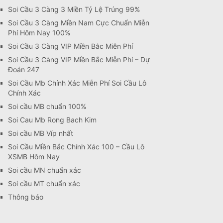
Soi Cầu 3 Càng 3 Miền Tỷ Lệ Trúng 99%
Soi Cầu 3 Càng Miền Nam Cực Chuẩn Miễn
Phí Hôm Nay 100%
Soi Cầu 3 Càng VIP Miền Bắc Miễn Phí
Soi Cầu 3 Càng VIP Miền Bắc Miễn Phí – Dự
Đoán 247
Soi Cầu Mb Chính Xác Miễn Phí Soi Cầu Lô
Chính Xác
Soi cầu MB chuẩn 100%
Soi Cau Mb Rong Bach Kim
Soi cầu MB Víp nhất
Soi Cầu Miền Bắc Chính Xác 100 – Cầu Lô
XSMB Hôm Nay
Soi cầu MN chuẩn xác
Soi cầu MT chuẩn xác
Thông báo