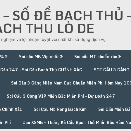
– SỐ ĐỀ BẠCH THỦ 
ACH THU LO DE
nghiệm và lợi nhuận tuyệt vời nhất khi sử dụng dịch vụ.
0%
Soi cầu MB Víp nhất
Soi cầu MT chuẩn xác
i Cầu 247 – Soi Cầu Bạch Thủ CHÍNH XÁC
SOI CẦU 3 CÀNG
Soi Cầu 3 Càng Miền Nam Cực Chuẩn Miễn Phí Hôm Nay 1
Soi Cầu 3 Càng VIP Miền Bắc Miễn Phí – Dự Đoán 247
ô Chính Xác
Soi Cau Mb Rong Bach Kim
Soi Cầu Miền B
n Phí
Cau XSMB – Thống Kê Cầu Bạch Thủ Miền Bắc Hôm Nay