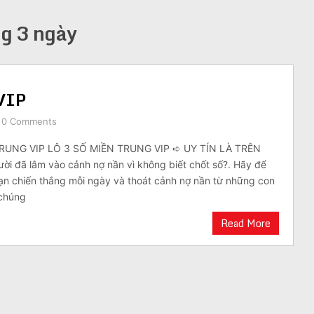
ng 3 ngày
VIP
0 Comments
RUNG VIP LÔ 3 SỐ MIỀN TRUNG VIP ➪ UY TÍN LÀ TRÊN
ười đã lâm vào cảnh nợ nần vì không biết chốt số?. Hãy để
bạn chiến thắng mỗi ngày và thoát cảnh nợ nần từ những con
 chúng
Read More