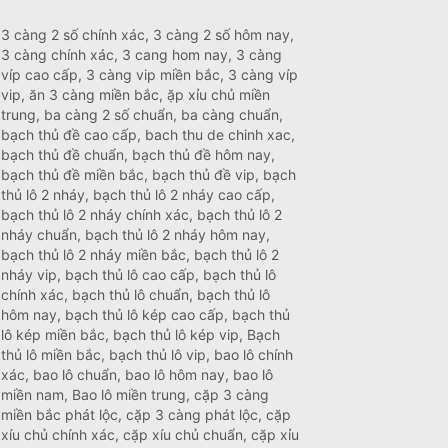
3 càng 2 số chính xác, 3 càng 2 số hôm nay,
3 càng chính xác, 3 cang hom nay, 3 càng
víp cao cấp, 3 càng vip miền bắc, 3 càng víp
vip, ăn 3 càng miền bắc, ặp xỉu chủ miền
trung, ba càng 2 số chuẩn, ba càng chuẩn,
bạch thủ đề cao cấp, bach thu de chinh xac,
bạch thủ đề chuẩn, bạch thủ đề hôm nay,
bạch thủ đề miền bắc, bạch thủ đề vip, bạch
thủ lô 2 nháy, bạch thủ lô 2 nháy cao cấp,
bạch thủ lô 2 nháy chính xác, bạch thủ lô 2
nháy chuẩn, bạch thủ lô 2 nháy hôm nay,
bạch thủ lô 2 nháy miền bắc, bạch thủ lô 2
nháy vip, bạch thủ lô cao cấp, bạch thủ lô
chính xác, bạch thủ lô chuẩn, bạch thủ lô
hôm nay, bạch thủ lô kép cao cấp, bạch thủ
lô kép miền bắc, bạch thủ lô kép vip, Bạch
thủ lô miền bắc, bạch thủ lô vip, bao lô chính
xác, bao lô chuẩn, bao lô hôm nay, bao lô
miền nam, Bao lô miền trung, cặp 3 càng
miền bắc phát lộc, cặp 3 càng phát lộc, cặp
xíu chủ chính xác, cặp xíu chủ chuẩn, cặp xỉu