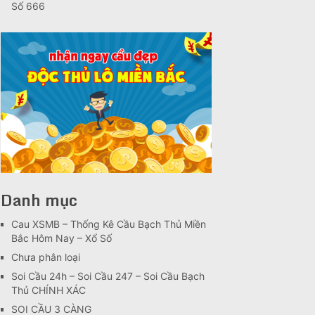
Số 666
Danh mục
Cau XSMB – Thống Kê Cầu Bạch Thủ Miền
Bắc Hôm Nay – Xổ Số
Chưa phân loại
Soi Cầu 24h – Soi Cầu 247 – Soi Cầu Bạch
Thủ CHÍNH XÁC
SOI CẦU 3 CÀNG