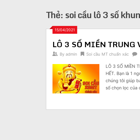
Thẻ:
soi cầu lô 3 số khu
15/04/2021
LÔ 3 SỐ MIỀN TRUNG 
By
admin
Soi cầu MT chuẩn xác
LÔ 3 SỐ MIỀN T
HẾT. Bạn là 1 ng
chúng tôi giúp 
số chọn lọc của