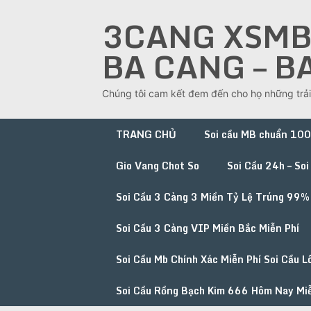
Skip
3CANG XSMB 
to
content
BA CANG – B
Chúng tôi cam kết đem đến cho họ những trải 
TRANG CHỦ
Soi cầu MB chuẩn 10
Gio Vang Chot So
Soi Cầu 24h – So
Soi Cầu 3 Càng 3 Miền Tỷ Lệ Trúng 99%
Soi Cầu 3 Càng VIP Miền Bắc Miễn Phí
Soi Cầu Mb Chính Xác Miễn Phí Soi Cầu L
Soi Cầu Rồng Bạch Kim 666 Hôm Nay Miễ