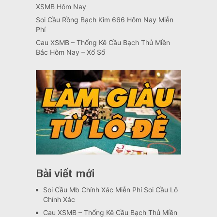
XSMB Hôm Nay
Soi Cầu Rồng Bạch Kim 666 Hôm Nay Miễn
Phí
Cau XSMB – Thống Kê Cầu Bạch Thủ Miền
Bắc Hôm Nay – Xổ Số
Bài viết mới
Soi Cầu Mb Chính Xác Miễn Phí Soi Cầu Lô
Chính Xác
Cau XSMB – Thống Kê Cầu Bạch Thủ Miền