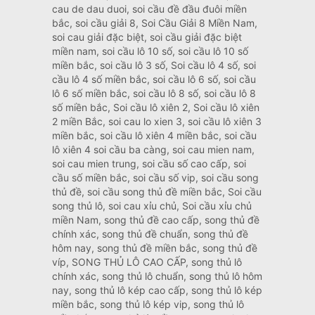
cau de dau duoi, soi cầu đề đầu đuôi miền
bắc, soi cầu giải 8, Soi Cầu Giải 8 Miền Nam,
soi cau giải đặc biệt, soi cầu giải đặc biệt
miền nam, soi cầu lô 10 số, soi cầu lô 10 số
miền bắc, soi cầu lô 3 số, Soi cầu lô 4 số, soi
cầu lô 4 số miền bắc, soi cầu lô 6 số, soi cầu
lô 6 số miền bắc, soi cầu lô 8 số, soi cầu lô 8
số miền bắc, Soi cầu lô xiên 2, Soi cầu lô xiên
2 miền Bắc, soi cau lo xien 3, soi cầu lô xiên 3
miền bắc, soi cầu lô xiên 4 miền bắc, soi cầu
lô xiên 4 soi cầu ba càng, soi cau mien nam,
soi cau mien trung, soi cầu số cao cấp, soi
cầu số miền bắc, soi cầu số vip, soi cầu song
thủ đề, soi cầu song thủ đề miền bắc, Soi cầu
song thủ lô, soi cau xỉu chủ, Soi cầu xỉu chủ
miền Nam, song thủ đề cao cấp, song thủ đề
chính xác, song thủ đề chuẩn, song thủ đề
hôm nay, song thủ đề miền bắc, song thủ đề
víp, SONG THỦ LÔ CAO CẤP, song thủ lô
chính xác, song thủ lô chuẩn, song thủ lô hôm
nay, song thủ lô kép cao cấp, song thủ lô kép
miền bắc, song thủ lô kép vip, song thủ lô