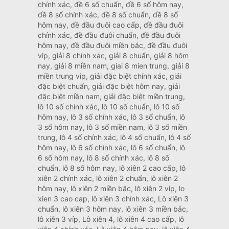
chính xác, đề 6 số chuẩn, đề 6 số hôm nay,
đề 8 số chính xác, đề 8 số chuẩn, đề 8 số
hôm nay, đề đầu đuôi cao cấp, đề đầu đuôi
chính xác, đề đầu đuôi chuẩn, đề đầu đuôi
hôm nay, đề đầu đuôi miền bắc, đề đầu đuôi
vip, giải 8 chính xác, giải 8 chuẩn, giải 8 hôm
nay, giải 8 miền nam, giai 8 mien trung, giải 8
miền trung vip, giải đặc biệt chính xác, giải
đặc biệt chuẩn, giải đặc biệt hôm nay, giải
đặc biệt miền nam, giải đặc biệt miền trung,
lô 10 số chính xác, lô 10 số chuẩn, lô 10 số
hôm nay, lô 3 số chính xác, lô 3 số chuẩn, lô
3 số hôm nay, lô 3 số miền nam, lô 3 số miền
trung, lô 4 số chính xác, lô 4 số chuẩn, lô 4 số
hôm nay, lô 6 số chính xác, lô 6 số chuẩn, lô
6 số hôm nay, lô 8 số chính xác, lô 8 số
chuẩn, lô 8 số hôm nay, lô xiên 2 cao cấp, lô
xiên 2 chính xác, lô xiên 2 chuẩn, lô xiên 2
hôm nay, lô xiên 2 miền bắc, lô xiên 2 vip, lo
xien 3 cao cap, lô xiên 3 chính xác, Lô xiên 3
chuẩn, lô xiên 3 hôm nay, lô xiên 3 miền bắc,
lô xiên 3 víp, Lô xiên 4, lô xiên 4 cao cấp, lô