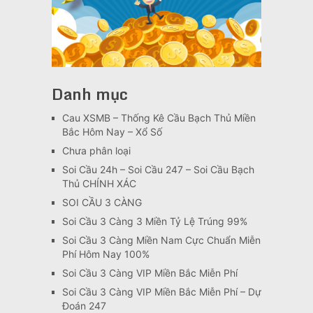
Danh mục
Cau XSMB – Thống Kê Cầu Bạch Thủ Miền
Bắc Hôm Nay – Xổ Số
Chưa phân loại
Soi Cầu 24h – Soi Cầu 247 – Soi Cầu Bạch
Thủ CHÍNH XÁC
SOI CẦU 3 CÀNG
Soi Cầu 3 Càng 3 Miền Tỷ Lệ Trúng 99%
Soi Cầu 3 Càng Miền Nam Cực Chuẩn Miễn
Phí Hôm Nay 100%
Soi Cầu 3 Càng VIP Miền Bắc Miễn Phí
Soi Cầu 3 Càng VIP Miền Bắc Miễn Phí – Dự
Đoán 247