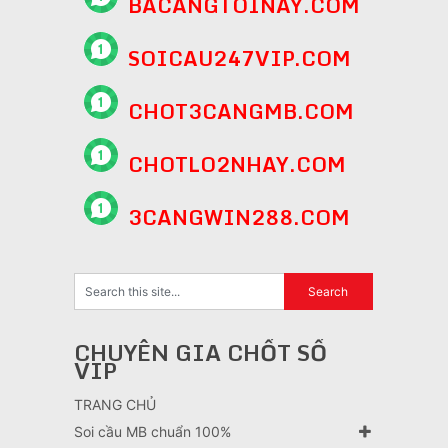
BACANGTOINAY.COM
SOICAU247VIP.COM
CHOT3CANGMB.COM
CHOTLO2NHAY.COM
3CANGWIN288.COM
CHUYÊN GIA CHỐT SỐ
VIP
TRANG CHỦ
Soi cầu MB chuẩn 100%