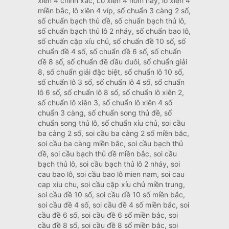
xiên 4 chính xác, Lô xiên 4 hôm nay, lô xiên 4
miền bắc, lô xiên 4 víp, số chuẩn 3 càng 2 số,
số chuẩn bạch thủ đề, số chuẩn bạch thủ lô,
số chuẩn bạch thủ lô 2 nháy, số chuẩn bao lô,
số chuẩn cặp xỉu chủ, số chuẩn đề 10 số, số
chuẩn đề 4 số, số chuẩn đề 6 số, số chuẩn
đề 8 số, số chuẩn đề đầu đuôi, số chuẩn giải
8, số chuẩn giải đặc biệt, số chuẩn lô 10 số,
số chuẩn lô 3 số, số chuẩn lô 4 số, số chuẩn
lô 6 số, số chuẩn lô 8 số, số chuẩn lô xiên 2,
số chuẩn lô xiên 3, số chuẩn lô xiên 4 số
chuẩn 3 càng, số chuẩn song thủ đề, số
chuẩn song thủ lô, số chuẩn xỉu chủ, soi cầu
ba càng 2 số, soi cầu ba càng 2 số miền bắc,
soi cầu ba càng miền bắc, soi cầu bạch thủ
đề, soi cầu bạch thủ đề miền bắc, soi cầu
bạch thủ lô, soi cầu bạch thủ lô 2 nháy, soi
cau bao lô, soi cầu bao lô mien nam, soi cau
cap xiu chu, soi cầu cặp xỉu chủ miền trung,
soi cầu đề 10 số, soi cầu đề 10 số miền bắc,
soi cầu đề 4 số, soi cầu đề 4 số miền bắc, soi
cầu đề 6 số, soi cầu đề 6 số miền bắc, soi
cầu đề 8 số, soi cầu đề 8 số miền bắc, soi