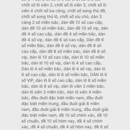
chốt số lô xiên 2, chốt số lô xiên 3, chốt số lô
xiên 4 chốt số ba càng, chốt số song thủ đề,
chốt số song thủ lô, chốt số xỉu chủ, dàn 3
càng 2 số miền bắc, dàn đề 10 số cao cấp,
dàn đề 10 số miền bắc, dàn đề 10 số vip, dàn
đề 4 số cao cấp, dàn đề 4 số miền bắc, dàn
đề 4 số vip, dàn đề 6 số cao cấp, Dàn đề 6
số miền Bắc, dàn đề 6 số vip, dàn đề 8 số
cao cấp, dàn đề 8 số miền bắc, dàn đề 8 số
vip, dàn lô 10 số cao cấp, dàn lô 10 số miền
bắc, dàn lô 10 số vip, dàn lô 4 số cao cấp,
Dàn lô 4 số miền bắc, dàn lô 4 số vip, dàn lô
6 số cao cấp, dàn lô 6 số miền bắc, DÀN lô 6
số VIP, dàn lô 8 số cao cấp, dàn lô 8 số miền
bắc, dàn lô 8 số vip, dàn lô xiên 2 miền bắc,
dàn lô xiên 3 miền bắc, dàn lô xiên 4 miền
bắc, đầu đuôi đặc biệt miền nam, đầu đuôi
đặc biệt miền trung, đầu đuôi giải 8 miền
nam, đầu đuôi giải 8 miền trung, đầu đuôi giải
đặc biệt miền nam, đề 10 số chính xác, đề 10
số chuẩn, đề 10 số hôm nay, đề 4 số chính
xác, đề 4 số chuẩn, đề 4 số hôm nay, đề 6 số