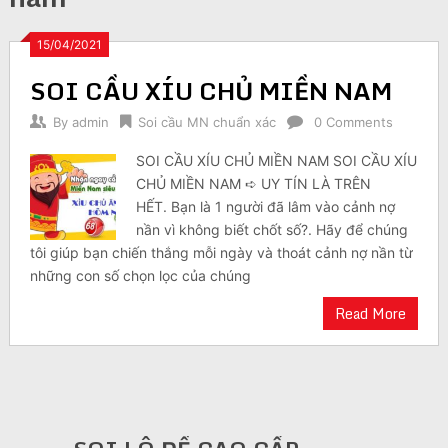
15/04/2021
SOI CẦU XÍU CHỦ MIỀN NAM
By
admin
Soi cầu MN chuẩn xác
0 Comments
SOI CẦU XÍU CHỦ MIỀN NAM SOI CẦU XÍU
CHỦ MIỀN NAM ➪ UY TÍN LÀ TRÊN
HẾT. Bạn là 1 người đã lâm vào cảnh nợ
nần vì không biết chốt số?. Hãy để chúng
tôi giúp bạn chiến thắng mỗi ngày và thoát cảnh nợ nần từ
những con số chọn lọc của chúng
Read More