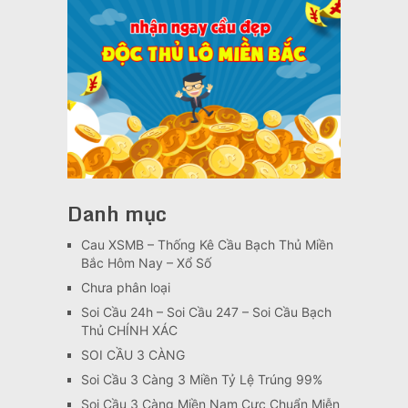
Danh mục
Cau XSMB – Thống Kê Cầu Bạch Thủ Miền
Bắc Hôm Nay – Xổ Số
Chưa phân loại
Soi Cầu 24h – Soi Cầu 247 – Soi Cầu Bạch
Thủ CHÍNH XÁC
SOI CẦU 3 CÀNG
Soi Cầu 3 Càng 3 Miền Tỷ Lệ Trúng 99%
Soi Cầu 3 Càng Miền Nam Cực Chuẩn Miễn