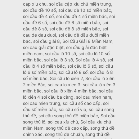
cap xiu chu, soi cầu cặp xỉu chủ miền trung,
soi cầu đề 10 số, soi cầu đề 10 số miền bắc,
soi cầu đề 4 số, soi cầu đề 4 số miền bắc, soi
cầu đề 6 số, soi cầu đề 6 số miền bắc, soi
cầu đề 8 số, soi cầu đề 8 số miền bắc, soi
cau de dau duoi, soi cầu đề đầu đuôi miền
bắc, soi cầu giải 8, Soi Cầu Giải 8 Miền Nam,
soi cau giải đặc biệt, soi cầu giải đặc biệt
miền nam, soi cầu lô 10 số, soi cầu lô 10 số
miền bắc, soi cầu lô 3 số, Soi cầu lô 4 số, soi
cầu lô 4 số miền bắc, soi cầu lô 6 số, soi cầu
lô 6 số miền bắc, soi cầu lô 8 số, soi cầu lô 8
số miền bắc, Soi cầu lô xiên 2, Soi cầu lô xiên
2 miền Bắc, soi cau lo xien 3, soi cầu lô xiên 3
miền bắc, soi cầu lô xiên 4 miền bắc, soi cầu
lô xiên 4 soi cầu ba càng, soi cau mien nam,
soi cau mien trung, soi cầu số cao cấp, soi
cầu số miền bắc, soi cầu số vip, soi cầu song
thủ đề, soi cầu song thủ đề miền bắc, Soi cầu
song thủ lô, soi cau xỉu chủ, Soi cầu xỉu chủ
miền Nam, song thủ đề cao cấp, song thủ đề
chính xác, song thủ đề chuẩn, song thủ đề