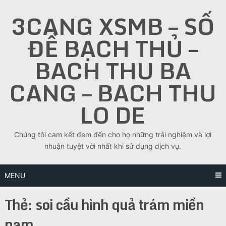
Skip
3CANG XSMB – SỐ
to
content
ĐỀ BẠCH THỦ –
BACH THU BA
CANG – BACH THU
LO DE
Chúng tôi cam kết đem đến cho họ những trải nghiệm và lợi
nhuận tuyệt vời nhất khi sử dụng dịch vụ.
MENU
Thẻ:
soi cầu hình quả trám miền
nam