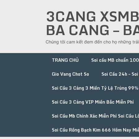
Skip
3CANG XSMB 
to
content
BA CANG – B
Chúng tôi cam kết đem đến cho họ những trải 
TRANG CHỦ
Soi cầu MB chuẩn 10
Gio Vang Chot So
Soi Cầu 24h – So
Soi Cầu 3 Càng 3 Miền Tỷ Lệ Trúng 99%
Soi Cầu 3 Càng VIP Miền Bắc Miễn Phí
Soi Cầu Mb Chính Xác Miễn Phí Soi Cầu L
Soi Cầu Rồng Bạch Kim 666 Hôm Nay Miễ