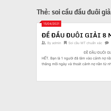
Thẻ:
soi cầu đầu đuôi giả
15/04/2021
ĐỀ ĐẦU ĐUÔI GIẢI 8 
By
admin
Soi cầu MT chuẩn xác
ĐỀ ĐẦU ĐUÔI GI
HẾT. Bạn là 1 người đã lâm vào cảnh nợ nầ
thắng mỗi ngày và thoát cảnh nợ nần từ n