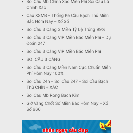
Soi Cầu Mb Chính Xác Miễn Phí Soi Cầu Lô
Chính Xác
Cau XSMB – Thống Kê Cầu Bạch Thủ Miền
Bắc Hôm Nay – Xổ Số
Soi Cầu 3 Càng 3 Miền Tỷ Lệ Trúng 99%
Soi Cầu 3 Càng VIP Miền Bắc Miễn Phí – Dự
Đoán 247
Soi Cầu 3 Càng VIP Miền Bắc Miễn Phí
SOI CẦU 3 CÀNG
Soi Cầu 3 Càng Miền Nam Cực Chuẩn Miễn
Phí Hôm Nay 100%
Soi Cầu 24h – Soi Cầu 247 – Soi Cầu Bạch
Thủ CHÍNH XÁC
Soi Cau Mb Rong Bach Kim
Giờ Vàng Chốt Số Miền Bắc Hôm Nay – Xổ
Số 666