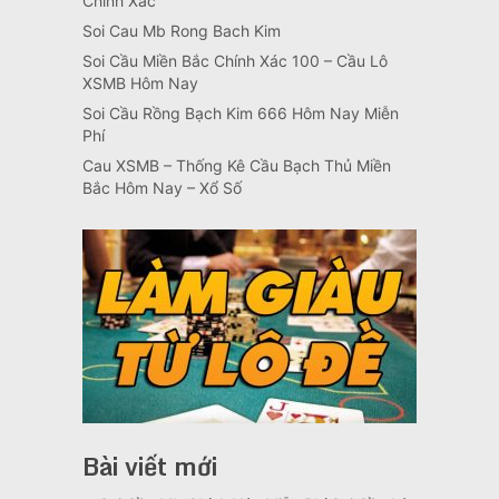
Chính Xác
Soi Cau Mb Rong Bach Kim
Soi Cầu Miền Bắc Chính Xác 100 – Cầu Lô
XSMB Hôm Nay
Soi Cầu Rồng Bạch Kim 666 Hôm Nay Miễn
Phí
Cau XSMB – Thống Kê Cầu Bạch Thủ Miền
Bắc Hôm Nay – Xổ Số
Bài viết mới