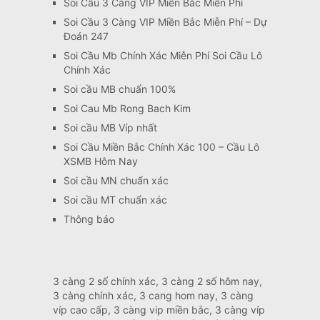
Soi Cầu 3 Càng VIP Miền Bắc Miễn Phí
Soi Cầu 3 Càng VIP Miền Bắc Miễn Phí – Dự
Đoán 247
Soi Cầu Mb Chính Xác Miễn Phí Soi Cầu Lô
Chính Xác
Soi cầu MB chuẩn 100%
Soi Cau Mb Rong Bach Kim
Soi cầu MB Víp nhất
Soi Cầu Miền Bắc Chính Xác 100 – Cầu Lô
XSMB Hôm Nay
Soi cầu MN chuẩn xác
Soi cầu MT chuẩn xác
Thông báo
3 càng 2 số chính xác, 3 càng 2 số hôm nay,
3 càng chính xác, 3 cang hom nay, 3 càng
víp cao cấp, 3 càng vip miền bắc, 3 càng víp