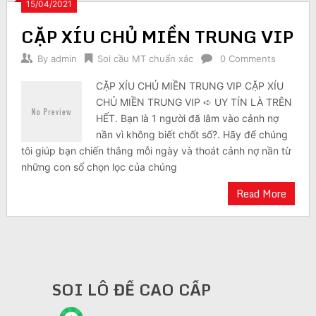
15/04/2021
CẶP XÍU CHỦ MIỀN TRUNG VIP
By
admin
Soi cầu MT chuẩn xác
0 Comments
CẶP XÍU CHỦ MIỀN TRUNG VIP CẶP XÍU
CHỦ MIỀN TRUNG VIP ➪ UY TÍN LÀ TRÊN
HẾT. Bạn là 1 người đã lâm vào cảnh nợ
nần vì không biết chốt số?. Hãy để chúng
tôi giúp bạn chiến thắng mỗi ngày và thoát cảnh nợ nần từ
những con số chọn lọc của chúng
Read More
SOI LÔ ĐỀ CAO CẤP