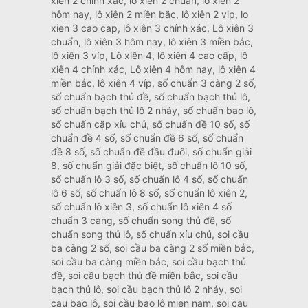
xiên 2 chính xác, lô xiên 2 chuẩn, lô xiên 2
hôm nay, lô xiên 2 miền bắc, lô xiên 2 vip, lo
xien 3 cao cap, lô xiên 3 chính xác, Lô xiên 3
chuẩn, lô xiên 3 hôm nay, lô xiên 3 miền bắc,
lô xiên 3 víp, Lô xiên 4, lô xiên 4 cao cấp, lô
xiên 4 chính xác, Lô xiên 4 hôm nay, lô xiên 4
miền bắc, lô xiên 4 víp, số chuẩn 3 càng 2 số,
số chuẩn bạch thủ đề, số chuẩn bạch thủ lô,
số chuẩn bạch thủ lô 2 nháy, số chuẩn bao lô,
số chuẩn cặp xỉu chủ, số chuẩn đề 10 số, số
chuẩn đề 4 số, số chuẩn đề 6 số, số chuẩn
đề 8 số, số chuẩn đề đầu đuôi, số chuẩn giải
8, số chuẩn giải đặc biệt, số chuẩn lô 10 số,
số chuẩn lô 3 số, số chuẩn lô 4 số, số chuẩn
lô 6 số, số chuẩn lô 8 số, số chuẩn lô xiên 2,
số chuẩn lô xiên 3, số chuẩn lô xiên 4 số
chuẩn 3 càng, số chuẩn song thủ đề, số
chuẩn song thủ lô, số chuẩn xỉu chủ, soi cầu
ba càng 2 số, soi cầu ba càng 2 số miền bắc,
soi cầu ba càng miền bắc, soi cầu bạch thủ
đề, soi cầu bạch thủ đề miền bắc, soi cầu
bạch thủ lô, soi cầu bạch thủ lô 2 nháy, soi
cau bao lô, soi cầu bao lô mien nam, soi cau