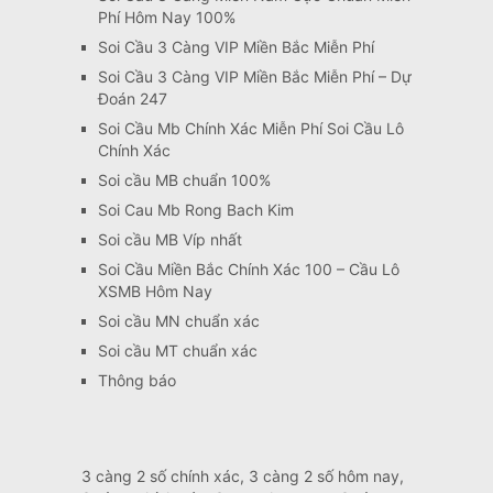
Phí Hôm Nay 100%
Soi Cầu 3 Càng VIP Miền Bắc Miễn Phí
Soi Cầu 3 Càng VIP Miền Bắc Miễn Phí – Dự
Đoán 247
Soi Cầu Mb Chính Xác Miễn Phí Soi Cầu Lô
Chính Xác
Soi cầu MB chuẩn 100%
Soi Cau Mb Rong Bach Kim
Soi cầu MB Víp nhất
Soi Cầu Miền Bắc Chính Xác 100 – Cầu Lô
XSMB Hôm Nay
Soi cầu MN chuẩn xác
Soi cầu MT chuẩn xác
Thông báo
3 càng 2 số chính xác, 3 càng 2 số hôm nay,