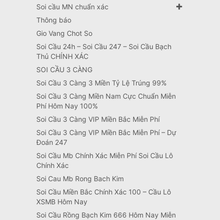
Soi cầu MN chuẩn xác
Thông báo
Gio Vang Chot So
Soi Cầu 24h – Soi Cầu 247 – Soi Cầu Bạch
Thủ CHÍNH XÁC
SOI CẦU 3 CÀNG
Soi Cầu 3 Càng 3 Miền Tỷ Lệ Trúng 99%
Soi Cầu 3 Càng Miền Nam Cực Chuẩn Miễn
Phí Hôm Nay 100%
Soi Cầu 3 Càng VIP Miền Bắc Miễn Phí
Soi Cầu 3 Càng VIP Miền Bắc Miễn Phí – Dự
Đoán 247
Soi Cầu Mb Chính Xác Miễn Phí Soi Cầu Lô
Chính Xác
Soi Cau Mb Rong Bach Kim
Soi Cầu Miền Bắc Chính Xác 100 – Cầu Lô
XSMB Hôm Nay
Soi Cầu Rồng Bạch Kim 666 Hôm Nay Miễn