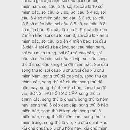
soi cau giải đặc biệt, soi cầu giải đặc biệt
miền nam, soi cầu lô 10 số, soi cầu lô 10 số
miền bắc, soi cầu lô 3 số, Soi cầu lô 4 số, soi
cầu lô 4 số miền bắc, soi cầu lô 6 số, soi cầu
lô 6 số miền bắc, soi cầu lô 8 số, soi cầu lô 8
số miền bắc, Soi cầu lô xiên 2, Soi cầu lô xiên
2 miền Bắc, soi cau lo xien 3, soi cầu lô xiên 3
miền bắc, soi cầu lô xiên 4 miền bắc, soi cầu
lô xiên 4 soi cầu ba càng, soi cau mien nam,
soi cau mien trung, soi cầu số cao cấp, soi
cầu số miền bắc, soi cầu số vip, soi cầu song
thủ đề, soi cầu song thủ đề miền bắc, Soi cầu
song thủ lô, soi cau xỉu chủ, Soi cầu xỉu chủ
miền Nam, song thủ đề cao cấp, song thủ đề
chính xác, song thủ đề chuẩn, song thủ đề
hôm nay, song thủ đề miền bắc, song thủ đề
víp, SONG THỦ LÔ CAO CẤP, song thủ lô
chính xác, song thủ lô chuẩn, song thủ lô hôm
nay, song thủ lô kép cao cấp, song thủ lô kép
miền bắc, song thủ lô kép vip, song thủ lô
miền bắc, song thủ lô miền nam, song thu lo
mien trung, song thủ lô vip, xỉu chủ chính xác,
xỉu chủ chuẩn, xỉu chủ hôm nay, xíu chủ miền