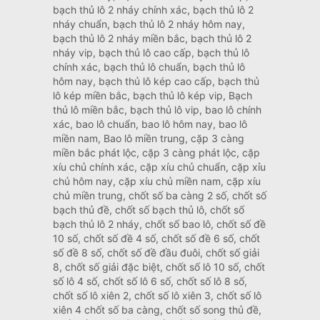
bạch thủ lô 2 nháy chính xác, bạch thủ lô 2
nháy chuẩn, bạch thủ lô 2 nháy hôm nay,
bạch thủ lô 2 nháy miền bắc, bạch thủ lô 2
nháy vip, bạch thủ lô cao cấp, bạch thủ lô
chính xác, bạch thủ lô chuẩn, bạch thủ lô
hôm nay, bạch thủ lô kép cao cấp, bạch thủ
lô kép miền bắc, bạch thủ lô kép vip, Bạch
thủ lô miền bắc, bạch thủ lô vip, bao lô chính
xác, bao lô chuẩn, bao lô hôm nay, bao lô
miền nam, Bao lô miền trung, cặp 3 càng
miền bắc phát lộc, cặp 3 càng phát lộc, cặp
xíu chủ chính xác, cặp xíu chủ chuẩn, cặp xỉu
chủ hôm nay, cặp xíu chủ miền nam, cặp xíu
chủ miền trung, chốt số ba càng 2 số, chốt số
bạch thủ đề, chốt số bạch thủ lô, chốt số
bạch thủ lô 2 nháy, chốt số bao lô, chốt số đề
10 số, chốt số đề 4 số, chốt số đề 6 số, chốt
số đề 8 số, chốt số đề đầu đuôi, chốt số giải
8, chốt số giải đặc biệt, chốt số lô 10 số, chốt
số lô 4 số, chốt số lô 6 số, chốt số lô 8 số,
chốt số lô xiên 2, chốt số lô xiên 3, chốt số lô
xiên 4 chốt số ba càng, chốt số song thủ đề,