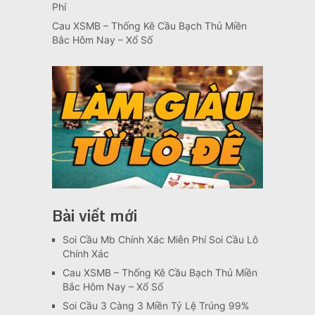
Phí
Cau XSMB – Thống Kê Cầu Bạch Thủ Miền
Bắc Hôm Nay – Xổ Số
Bài viết mới
Soi Cầu Mb Chính Xác Miễn Phí Soi Cầu Lô
Chính Xác
Cau XSMB – Thống Kê Cầu Bạch Thủ Miền
Bắc Hôm Nay – Xổ Số
Soi Cầu 3 Càng 3 Miền Tỷ Lệ Trúng 99%