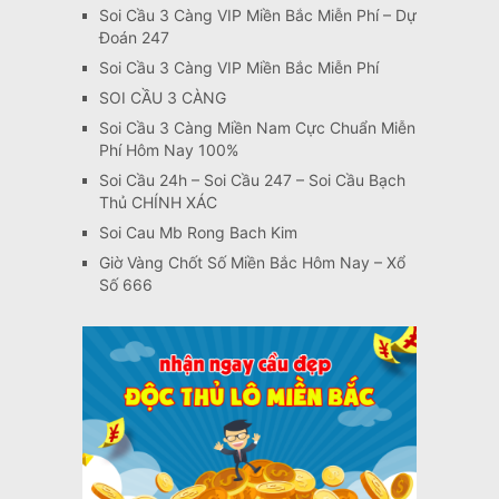
Soi Cầu 3 Càng VIP Miền Bắc Miễn Phí – Dự
Đoán 247
Soi Cầu 3 Càng VIP Miền Bắc Miễn Phí
SOI CẦU 3 CÀNG
Soi Cầu 3 Càng Miền Nam Cực Chuẩn Miễn
Phí Hôm Nay 100%
Soi Cầu 24h – Soi Cầu 247 – Soi Cầu Bạch
Thủ CHÍNH XÁC
Soi Cau Mb Rong Bach Kim
Giờ Vàng Chốt Số Miền Bắc Hôm Nay – Xổ
Số 666