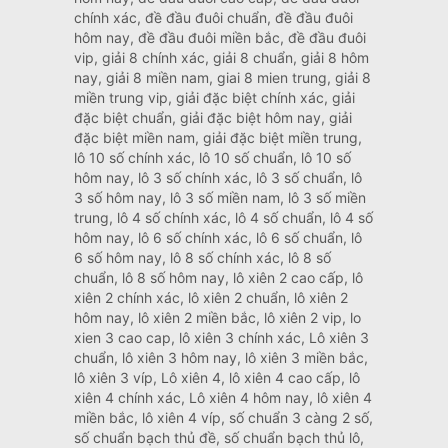
chính xác, đề đầu đuôi chuẩn, đề đầu đuôi
hôm nay, đề đầu đuôi miền bắc, đề đầu đuôi
vip, giải 8 chính xác, giải 8 chuẩn, giải 8 hôm
nay, giải 8 miền nam, giai 8 mien trung, giải 8
miền trung vip, giải đặc biệt chính xác, giải
đặc biệt chuẩn, giải đặc biệt hôm nay, giải
đặc biệt miền nam, giải đặc biệt miền trung,
lô 10 số chính xác, lô 10 số chuẩn, lô 10 số
hôm nay, lô 3 số chính xác, lô 3 số chuẩn, lô
3 số hôm nay, lô 3 số miền nam, lô 3 số miền
trung, lô 4 số chính xác, lô 4 số chuẩn, lô 4 số
hôm nay, lô 6 số chính xác, lô 6 số chuẩn, lô
6 số hôm nay, lô 8 số chính xác, lô 8 số
chuẩn, lô 8 số hôm nay, lô xiên 2 cao cấp, lô
xiên 2 chính xác, lô xiên 2 chuẩn, lô xiên 2
hôm nay, lô xiên 2 miền bắc, lô xiên 2 vip, lo
xien 3 cao cap, lô xiên 3 chính xác, Lô xiên 3
chuẩn, lô xiên 3 hôm nay, lô xiên 3 miền bắc,
lô xiên 3 víp, Lô xiên 4, lô xiên 4 cao cấp, lô
xiên 4 chính xác, Lô xiên 4 hôm nay, lô xiên 4
miền bắc, lô xiên 4 víp, số chuẩn 3 càng 2 số,
số chuẩn bạch thủ đề, số chuẩn bạch thủ lô,