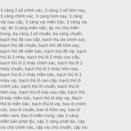
3 càng 2 số chính xác, 3 càng 2 số hôm nay,
3 càng chính xác, 3 cang hom nay, 3 càng
víp cao cấp, 3 càng vip miền bắc, 3 càng víp
vip, ăn 3 càng miền bắc, ặp xỉu chủ miền
trung, ba càng 2 số chuẩn, ba càng chuẩn,
bạch thủ đề cao cấp, bach thu de chinh xac,
bạch thủ đề chuẩn, bạch thủ đề hôm nay,
bạch thủ đề miền bắc, bạch thủ đề vip, bạch
thủ lô 2 nháy, bạch thủ lô 2 nháy cao cấp,
bạch thủ lô 2 nháy chính xác, bạch thủ lô 2
nháy chuẩn, bạch thủ lô 2 nháy hôm nay,
bạch thủ lô 2 nháy miền bắc, bạch thủ lô 2
nháy vip, bạch thủ lô cao cấp, bạch thủ lô
chính xác, bạch thủ lô chuẩn, bạch thủ lô
hôm nay, bạch thủ lô kép cao cấp, bạch thủ
lô kép miền bắc, bạch thủ lô kép vip, Bạch
thủ lô miền bắc, bạch thủ lô vip, bao lô chính
xác, bao lô chuẩn, bao lô hôm nay, bao lô
miền nam, Bao lô miền trung, cặp 3 càng
miền bắc phát lộc, cặp 3 càng phát lộc, cặp
xíu chủ chính xác, cặp xíu chủ chuẩn, cặp xỉu