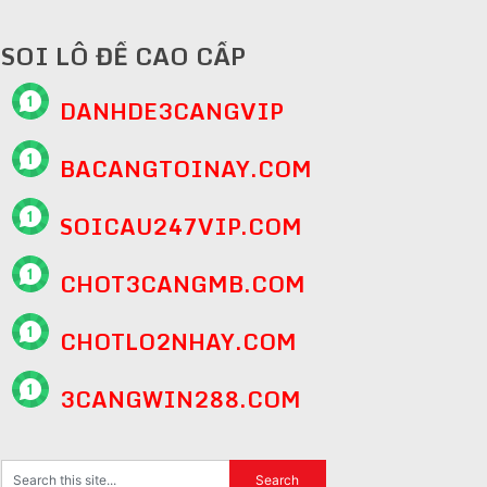
SOI LÔ ĐỀ CAO CẤP
DANHDE3CANGVIP
BACANGTOINAY.COM
SOICAU247VIP.COM
CHOT3CANGMB.COM
CHOTLO2NHAY.COM
3CANGWIN288.COM