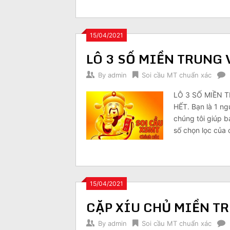
15/04/2021
LÔ 3 SỐ MIỀN TRUNG 
By
admin
Soi cầu MT chuẩn xác
LÔ 3 SỐ MIỀN T
HẾT. Bạn là 1 ng
chúng tôi giúp 
số chọn lọc của
15/04/2021
CẶP XÍU CHỦ MIỀN T
By
admin
Soi cầu MT chuẩn xác