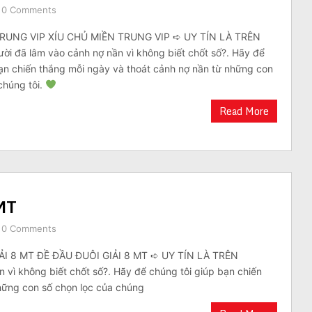
0 Comments
RUNG VIP XÍU CHỦ MIỀN TRUNG VIP ➪ UY TÍN LÀ TRÊN
ười đã lâm vào cảnh nợ nần vì không biết chốt số?. Hãy để
bạn chiến thắng mỗi ngày và thoát cảnh nợ nần từ những con
chúng tôi.
Read More
MT
0 Comments
ẢI 8 MT ĐỀ ĐẦU ĐUÔI GIẢI 8 MT ➪ UY TÍN LÀ TRÊN
n vì không biết chốt số?. Hãy để chúng tôi giúp bạn chiến
hững con số chọn lọc của chúng