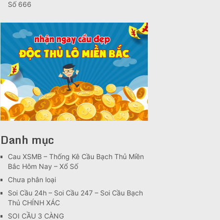
Số 666
Danh mục
Cau XSMB – Thống Kê Cầu Bạch Thủ Miền
Bắc Hôm Nay – Xổ Số
Chưa phân loại
Soi Cầu 24h – Soi Cầu 247 – Soi Cầu Bạch
Thủ CHÍNH XÁC
SOI CẦU 3 CÀNG