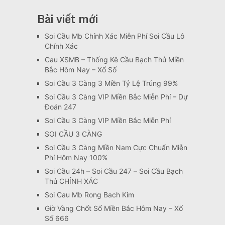
Bài viết mới
Soi Cầu Mb Chính Xác Miễn Phí Soi Cầu Lô
Chính Xác
Cau XSMB – Thống Kê Cầu Bạch Thủ Miền
Bắc Hôm Nay – Xổ Số
Soi Cầu 3 Càng 3 Miền Tỷ Lệ Trúng 99%
Soi Cầu 3 Càng VIP Miền Bắc Miễn Phí – Dự
Đoán 247
Soi Cầu 3 Càng VIP Miền Bắc Miễn Phí
SOI CẦU 3 CÀNG
Soi Cầu 3 Càng Miền Nam Cực Chuẩn Miễn
Phí Hôm Nay 100%
Soi Cầu 24h – Soi Cầu 247 – Soi Cầu Bạch
Thủ CHÍNH XÁC
Soi Cau Mb Rong Bach Kim
Giờ Vàng Chốt Số Miền Bắc Hôm Nay – Xổ
Số 666