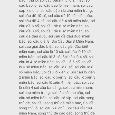
bạch thủ lô, soi cầu bạch thủ lô 2 nháy, soi
cau bao lô, soi cầu bao lô mien nam, soi cau
cap xiu chu, soi cầu cặp xỉu chủ miền trung,
soi cầu đề 10 số, soi cầu đề 10 số miền bắc,
soi cầu đề 4 số, soi cầu đề 4 số miền bắc, soi
cầu đề 6 số, soi cầu đề 6 số miền bắc, soi
cầu đề 8 số, soi cầu đề 8 số miền bắc, soi
cau de dau duoi, soi cầu đề đầu đuôi miền
bắc, soi cầu giải 8, Soi Cầu Giải 8 Miền Nam,
soi cau giải đặc biệt, soi cầu giải đặc biệt
miền nam, soi cầu lô 10 số, soi cầu lô 10 số
miền bắc, soi cầu lô 3 số, Soi cầu lô 4 số, soi
cầu lô 4 số miền bắc, soi cầu lô 6 số, soi cầu
lô 6 số miền bắc, soi cầu lô 8 số, soi cầu lô 8
số miền bắc, Soi cầu lô xiên 2, Soi cầu lô xiên
2 miền Bắc, soi cau lo xien 3, soi cầu lô xiên 3
miền bắc, soi cầu lô xiên 4 miền bắc, soi cầu
lô xiên 4 soi cầu ba càng, soi cau mien nam,
soi cau mien trung, soi cầu số cao cấp, soi
cầu số miền bắc, soi cầu số vip, soi cầu song
thủ đề, soi cầu song thủ đề miền bắc, Soi cầu
song thủ lô, soi cau xỉu chủ, Soi cầu xỉu chủ
miền Nam, song thủ đề cao cấp, song thủ đề