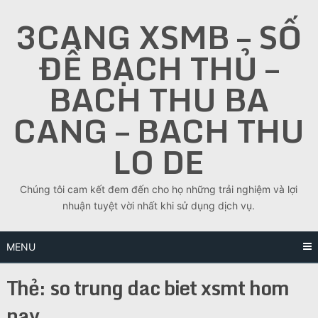
Skip
3CANG XSMB – SỐ
to
content
ĐỀ BẠCH THỦ –
BACH THU BA
CANG – BACH THU
LO DE
Chúng tôi cam kết đem đến cho họ những trải nghiệm và lợi
nhuận tuyệt vời nhất khi sử dụng dịch vụ.
MENU
Thẻ:
so trung dac biet xsmt hom
nay