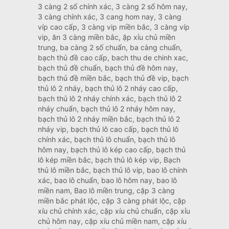
3 càng 2 số chính xác, 3 càng 2 số hôm nay,
3 càng chính xác, 3 cang hom nay, 3 càng
víp cao cấp, 3 càng vip miền bắc, 3 càng víp
vip, ăn 3 càng miền bắc, ặp xỉu chủ miền
trung, ba càng 2 số chuẩn, ba càng chuẩn,
bạch thủ đề cao cấp, bach thu de chinh xac,
bạch thủ đề chuẩn, bạch thủ đề hôm nay,
bạch thủ đề miền bắc, bạch thủ đề vip, bạch
thủ lô 2 nháy, bạch thủ lô 2 nháy cao cấp,
bạch thủ lô 2 nháy chính xác, bạch thủ lô 2
nháy chuẩn, bạch thủ lô 2 nháy hôm nay,
bạch thủ lô 2 nháy miền bắc, bạch thủ lô 2
nháy vip, bạch thủ lô cao cấp, bạch thủ lô
chính xác, bạch thủ lô chuẩn, bạch thủ lô
hôm nay, bạch thủ lô kép cao cấp, bạch thủ
lô kép miền bắc, bạch thủ lô kép vip, Bạch
thủ lô miền bắc, bạch thủ lô vip, bao lô chính
xác, bao lô chuẩn, bao lô hôm nay, bao lô
miền nam, Bao lô miền trung, cặp 3 càng
miền bắc phát lộc, cặp 3 càng phát lộc, cặp
xíu chủ chính xác, cặp xíu chủ chuẩn, cặp xỉu
chủ hôm nay, cặp xíu chủ miền nam, cặp xíu