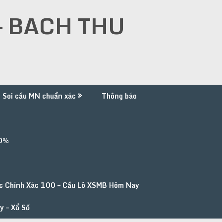
– BACH THU
Soi cầu MN chuẩn xác
Thông báo
00%
ắc Chính Xác 100 – Cầu Lô XSMB Hôm Nay
 – Xổ Số