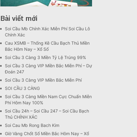
Bài viết mới
Soi Cầu Mb Chính Xác Miễn Phí Soi Cầu Lô
Chính Xác
Cau XSMB – Thống Kê Cầu Bạch Thủ Miền
Bắc Hôm Nay – Xổ Số
Soi Cầu 3 Càng 3 Miền Tỷ Lệ Trúng 99%
Soi Cầu 3 Càng VIP Miền Bắc Miễn Phí – Dự
Đoán 247
Soi Cầu 3 Càng VIP Miền Bắc Miễn Phí
SOI CẦU 3 CÀNG
Soi Cầu 3 Càng Miền Nam Cực Chuẩn Miễn
Phí Hôm Nay 100%
Soi Cầu 24h – Soi Cầu 247 – Soi Cầu Bạch
Thủ CHÍNH XÁC
Soi Cau Mb Rong Bach Kim
Giờ Vàng Chốt Số Miền Bắc Hôm Nay – Xổ