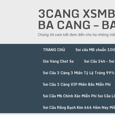
Skip
3CANG XSMB 
to
content
BA CANG – B
Chúng tôi cam kết đem đến cho họ những trải 
TRANG CHỦ
Soi cầu MB chuẩn 10
Gio Vang Chot So
Soi Cầu 24h – So
Soi Cầu 3 Càng 3 Miền Tỷ Lệ Trúng 99%
Soi Cầu 3 Càng VIP Miền Bắc Miễn Phí
Soi Cầu Mb Chính Xác Miễn Phí Soi Cầu L
Soi Cầu Rồng Bạch Kim 666 Hôm Nay Miễ