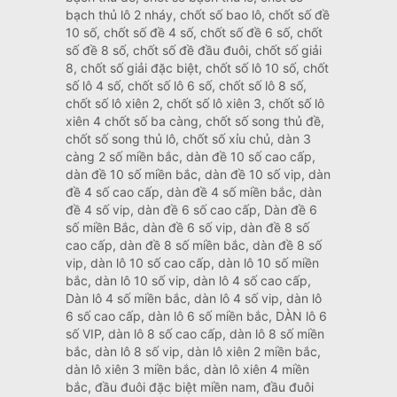
bạch thủ lô 2 nháy, chốt số bao lô, chốt số đề
10 số, chốt số đề 4 số, chốt số đề 6 số, chốt
số đề 8 số, chốt số đề đầu đuôi, chốt số giải
8, chốt số giải đặc biệt, chốt số lô 10 số, chốt
số lô 4 số, chốt số lô 6 số, chốt số lô 8 số,
chốt số lô xiên 2, chốt số lô xiên 3, chốt số lô
xiên 4 chốt số ba càng, chốt số song thủ đề,
chốt số song thủ lô, chốt số xỉu chủ, dàn 3
càng 2 số miền bắc, dàn đề 10 số cao cấp,
dàn đề 10 số miền bắc, dàn đề 10 số vip, dàn
đề 4 số cao cấp, dàn đề 4 số miền bắc, dàn
đề 4 số vip, dàn đề 6 số cao cấp, Dàn đề 6
số miền Bắc, dàn đề 6 số vip, dàn đề 8 số
cao cấp, dàn đề 8 số miền bắc, dàn đề 8 số
vip, dàn lô 10 số cao cấp, dàn lô 10 số miền
bắc, dàn lô 10 số vip, dàn lô 4 số cao cấp,
Dàn lô 4 số miền bắc, dàn lô 4 số vip, dàn lô
6 số cao cấp, dàn lô 6 số miền bắc, DÀN lô 6
số VIP, dàn lô 8 số cao cấp, dàn lô 8 số miền
bắc, dàn lô 8 số vip, dàn lô xiên 2 miền bắc,
dàn lô xiên 3 miền bắc, dàn lô xiên 4 miền
bắc, đầu đuôi đặc biệt miền nam, đầu đuôi