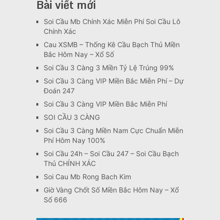
Bài viết mới
Soi Cầu Mb Chính Xác Miễn Phí Soi Cầu Lô
Chính Xác
Cau XSMB – Thống Kê Cầu Bạch Thủ Miền
Bắc Hôm Nay – Xổ Số
Soi Cầu 3 Càng 3 Miền Tỷ Lệ Trúng 99%
Soi Cầu 3 Càng VIP Miền Bắc Miễn Phí – Dự
Đoán 247
Soi Cầu 3 Càng VIP Miền Bắc Miễn Phí
SOI CẦU 3 CÀNG
Soi Cầu 3 Càng Miền Nam Cực Chuẩn Miễn
Phí Hôm Nay 100%
Soi Cầu 24h – Soi Cầu 247 – Soi Cầu Bạch
Thủ CHÍNH XÁC
Soi Cau Mb Rong Bach Kim
Giờ Vàng Chốt Số Miền Bắc Hôm Nay – Xổ
Số 666