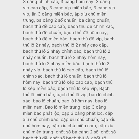
3 càng chính xác, 3 cang hom nay, 3 càng
víp cao cấp, 3 càng vip miền bắc, 3 càng víp
vip, ăn 3 càng miền bắc, ặp xỉu chủ miền
trung, ba càng 2 số chuẩn, ba càng chuẩn,
bạch thủ đề cao cấp, bach thu de chinh xac,
bạch thủ đề chuẩn, bạch thủ đề hôm nay,
bạch thủ đề miền bắc, bạch thủ đề vip, bạch
thủ lô 2 nháy, bạch thủ lô 2 nháy cao cấp,
bạch thủ lô 2 nháy chính xác, bạch thủ lô 2
nháy chuẩn, bạch thủ lô 2 nháy hôm nay,
bạch thủ lô 2 nháy miền bắc, bạch thủ lô 2
nháy vip, bạch thủ lô cao cấp, bạch thủ lô
chính xác, bạch thủ lô chuẩn, bạch thủ lô
hôm nay, bạch thủ lô kép cao cấp, bạch thủ
lô kép miền bắc, bạch thủ lô kép vip, Bạch
thủ lô miền bắc, bạch thủ lô vip, bao lô chính
xác, bao lô chuẩn, bao lô hôm nay, bao lô
miền nam, Bao lô miền trung, cặp 3 càng
miền bắc phát lộc, cặp 3 càng phát lộc, cặp
xíu chủ chính xác, cặp xíu chủ chuẩn, cặp xỉu
chủ hôm nay, cặp xíu chủ miền nam, cặp xíu
chủ miền trung, chốt số ba càng 2 số, chốt số
bạch thủ đề, chốt số bạch thủ lô, chốt số