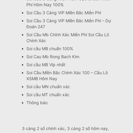
Phí Hôm Nay 100%
Soi Cầu 3 Càng VIP Miền Bắc Miễn Phí
Soi Cầu 3 Càng VIP Miền Bắc Miễn Phí – Dự
Đoán 247
Soi Cầu Mb Chính Xác Miễn Phí Soi Cầu Lô
Chính Xác
Soi cầu MB chuẩn 100%
Soi Cau Mb Rong Bach Kim
Soi cầu MB Víp nhất
Soi Cầu Miền Bắc Chính Xác 100 – Cầu Lô
XSMB Hôm Nay
Soi cầu MN chuẩn xác
Soi cầu MT chuẩn xác
Thông báo
3 càng 2 số chính xác, 3 càng 2 số hôm nay,