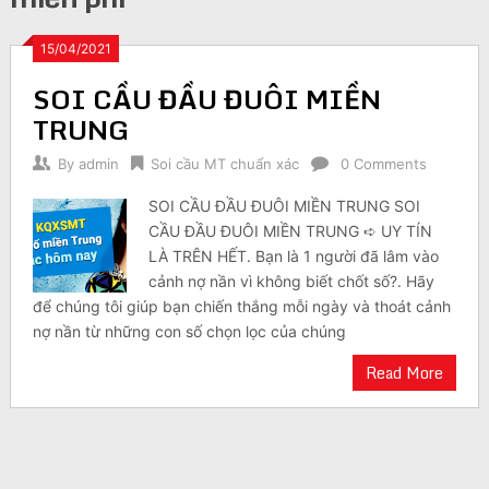
15/04/2021
SOI CẦU ĐẦU ĐUÔI MIỀN
TRUNG
By
admin
Soi cầu MT chuẩn xác
0 Comments
SOI CẦU ĐẦU ĐUÔI MIỀN TRUNG SOI
CẦU ĐẦU ĐUÔI MIỀN TRUNG ➪ UY TÍN
LÀ TRÊN HẾT. Bạn là 1 người đã lâm vào
cảnh nợ nần vì không biết chốt số?. Hãy
để chúng tôi giúp bạn chiến thắng mỗi ngày và thoát cảnh
nợ nần từ những con số chọn lọc của chúng
Read More