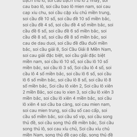
bạch thủ lô, soi cầu bạch thủ lô 2 nháy, soi
cau bao lô, soi cầu bao lô mien nam, soi cau
cap xiu chu, soi cầu cặp xỉu chủ miền trung,
soi cầu đề 10 số, soi cầu đề 10 số miền bắc,
soi cầu đề 4 số, soi cầu đề 4 số miền bắc, soi
cầu đề 6 số, soi cầu đề 6 số miền bắc, soi
cầu đề 8 số, soi cầu đề 8 số miền bắc, soi
cau de dau duoi, soi cầu đề đầu đuôi miền
bắc, soi cầu giải 8, Soi Cầu Giải 8 Miền Nam,
soi cau giải đặc biệt, soi cầu giải đặc biệt
miền nam, soi cầu lô 10 số, soi cầu lô 10 số
miền bắc, soi cầu lô 3 số, Soi cầu lô 4 số, soi
cầu lô 4 số miền bắc, soi cầu lô 6 số, soi cầu
lô 6 số miền bắc, soi cầu lô 8 số, soi cầu lô 8
số miền bắc, Soi cầu lô xiên 2, Soi cầu lô xiên
2 miền Bắc, soi cau lo xien 3, soi cầu lô xiên 3
miền bắc, soi cầu lô xiên 4 miền bắc, soi cầu
lô xiên 4 soi cầu ba càng, soi cau mien nam,
soi cau mien trung, soi cầu số cao cấp, soi
cầu số miền bắc, soi cầu số vip, soi cầu song
thủ đề, soi cầu song thủ đề miền bắc, Soi cầu
song thủ lô, soi cau xỉu chủ, Soi cầu xỉu chủ
miền Nam, song thủ đề cao cấp, song thủ đề