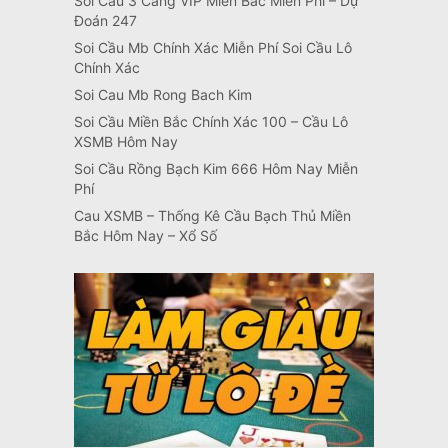
Soi Cầu 3 Càng VIP Miền Bắc Miễn Phí – Dự
Đoán 247
Soi Cầu Mb Chính Xác Miễn Phí Soi Cầu Lô
Chính Xác
Soi Cau Mb Rong Bach Kim
Soi Cầu Miền Bắc Chính Xác 100 – Cầu Lô
XSMB Hôm Nay
Soi Cầu Rồng Bạch Kim 666 Hôm Nay Miễn
Phí
Cau XSMB – Thống Kê Cầu Bạch Thủ Miền
Bắc Hôm Nay – Xổ Số