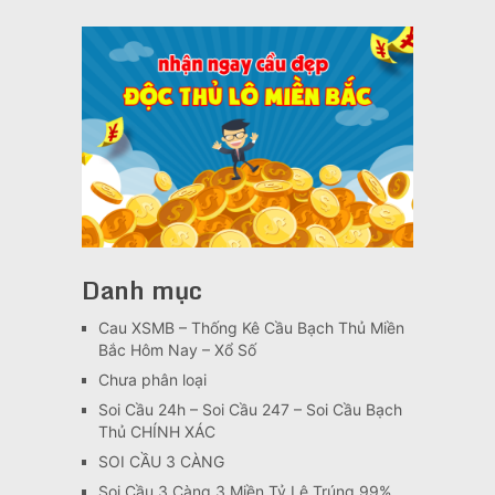
Danh mục
Cau XSMB – Thống Kê Cầu Bạch Thủ Miền
Bắc Hôm Nay – Xổ Số
Chưa phân loại
Soi Cầu 24h – Soi Cầu 247 – Soi Cầu Bạch
Thủ CHÍNH XÁC
SOI CẦU 3 CÀNG
Soi Cầu 3 Càng 3 Miền Tỷ Lệ Trúng 99%