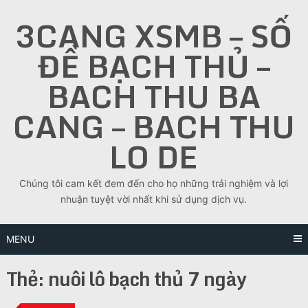
Skip
3CANG XSMB – SỐ
to
content
ĐỀ BẠCH THỦ –
BACH THU BA
CANG – BACH THU
LO DE
Chúng tôi cam kết đem đến cho họ những trải nghiệm và lợi
nhuận tuyệt vời nhất khi sử dụng dịch vụ.
MENU
Thẻ:
nuôi lô bạch thủ 7 ngày