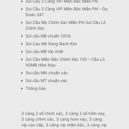
Soi Cầu 3 Càng VIP Miền Bắc Miễn Phí
Soi Cầu 3 Càng VIP Miền Bắc Miễn Phí – Dự
Đoán 247
Soi Cầu Mb Chính Xác Miễn Phí Soi Cầu Lô
Chính Xác
Soi cầu MB chuẩn 100%
Soi Cau Mb Rong Bach Kim
Soi cầu MB Víp nhất
Soi Cầu Miền Bắc Chính Xác 100 – Cầu Lô
XSMB Hôm Nay
Soi cầu MN chuẩn xác
Soi cầu MT chuẩn xác
Thông báo
3 càng 2 số chính xác, 3 càng 2 số hôm nay,
3 càng chính xác, 3 cang hom nay, 3 càng
víp cao cấp, 3 càng vip miền bắc, 3 càng víp