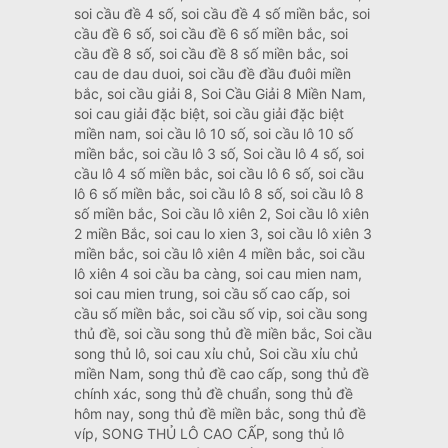
soi cầu đề 4 số, soi cầu đề 4 số miền bắc, soi
cầu đề 6 số, soi cầu đề 6 số miền bắc, soi
cầu đề 8 số, soi cầu đề 8 số miền bắc, soi
cau de dau duoi, soi cầu đề đầu đuôi miền
bắc, soi cầu giải 8, Soi Cầu Giải 8 Miền Nam,
soi cau giải đặc biệt, soi cầu giải đặc biệt
miền nam, soi cầu lô 10 số, soi cầu lô 10 số
miền bắc, soi cầu lô 3 số, Soi cầu lô 4 số, soi
cầu lô 4 số miền bắc, soi cầu lô 6 số, soi cầu
lô 6 số miền bắc, soi cầu lô 8 số, soi cầu lô 8
số miền bắc, Soi cầu lô xiên 2, Soi cầu lô xiên
2 miền Bắc, soi cau lo xien 3, soi cầu lô xiên 3
miền bắc, soi cầu lô xiên 4 miền bắc, soi cầu
lô xiên 4 soi cầu ba càng, soi cau mien nam,
soi cau mien trung, soi cầu số cao cấp, soi
cầu số miền bắc, soi cầu số vip, soi cầu song
thủ đề, soi cầu song thủ đề miền bắc, Soi cầu
song thủ lô, soi cau xỉu chủ, Soi cầu xỉu chủ
miền Nam, song thủ đề cao cấp, song thủ đề
chính xác, song thủ đề chuẩn, song thủ đề
hôm nay, song thủ đề miền bắc, song thủ đề
víp, SONG THỦ LÔ CAO CẤP, song thủ lô