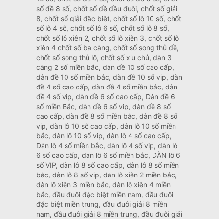
số đề 8 số, chốt số đề đầu đuôi, chốt số giải
8, chốt số giải đặc biệt, chốt số lô 10 số, chốt
số lô 4 số, chốt số lô 6 số, chốt số lô 8 số,
chốt số lô xiên 2, chốt số lô xiên 3, chốt số lô
xiên 4 chốt số ba càng, chốt số song thủ đề,
chốt số song thủ lô, chốt số xỉu chủ, dàn 3
càng 2 số miền bắc, dàn đề 10 số cao cấp,
dàn đề 10 số miền bắc, dàn đề 10 số vip, dàn
đề 4 số cao cấp, dàn đề 4 số miền bắc, dàn
đề 4 số vip, dàn đề 6 số cao cấp, Dàn đề 6
số miền Bắc, dàn đề 6 số vip, dàn đề 8 số
cao cấp, dàn đề 8 số miền bắc, dàn đề 8 số
vip, dàn lô 10 số cao cấp, dàn lô 10 số miền
bắc, dàn lô 10 số vip, dàn lô 4 số cao cấp,
Dàn lô 4 số miền bắc, dàn lô 4 số vip, dàn lô
6 số cao cấp, dàn lô 6 số miền bắc, DÀN lô 6
số VIP, dàn lô 8 số cao cấp, dàn lô 8 số miền
bắc, dàn lô 8 số vip, dàn lô xiên 2 miền bắc,
dàn lô xiên 3 miền bắc, dàn lô xiên 4 miền
bắc, đầu đuôi đặc biệt miền nam, đầu đuôi
đặc biệt miền trung, đầu đuôi giải 8 miền
nam, đầu đuôi giải 8 miền trung, đầu đuôi giải