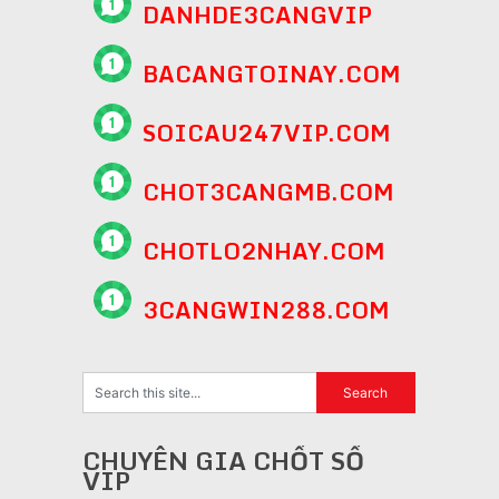
DANHDE3CANGVIP
BACANGTOINAY.COM
SOICAU247VIP.COM
CHOT3CANGMB.COM
CHOTLO2NHAY.COM
3CANGWIN288.COM
CHUYÊN GIA CHỐT SỐ
VIP