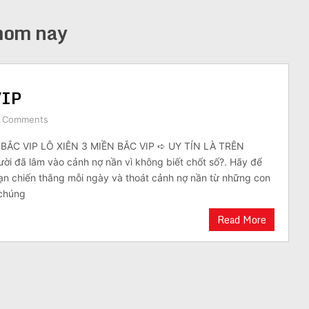
 hom nay
VIP
 Comments
 BẮC VIP LÔ XIÊN 3 MIỀN BẮC VIP ➪ UY TÍN LÀ TRÊN
ười đã lâm vào cảnh nợ nần vì không biết chốt số?. Hãy để
bạn chiến thắng mỗi ngày và thoát cảnh nợ nần từ những con
 chúng
Read More