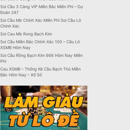
Soi Cầu 3 Càng VIP Miền Bắc Miễn Phí – Dự
Đoán 247
Soi Cầu Mb Chính Xác Miễn Phí Soi Cầu Lô
Chính Xác
Soi Cau Mb Rong Bach Kim
Soi Cầu Miền Bắc Chính Xác 100 – Cầu Lô
XSMB Hôm Nay
Soi Cầu Rồng Bạch Kim 666 Hôm Nay Miễn
Phí
Cau XSMB – Thống Kê Cầu Bạch Thủ Miền
Bắc Hôm Nay – Xổ Số