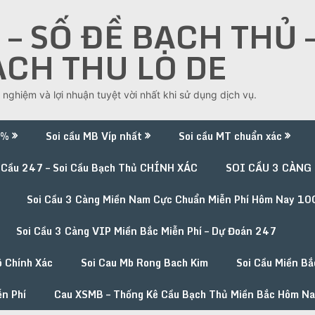
– SỐ ĐỀ BẠCH THỦ 
ACH THU LO DE
nghiệm và lợi nhuận tuyệt vời nhất khi sử dụng dịch vụ.
0%
Soi cầu MB Víp nhất
Soi cầu MT chuẩn xác
i Cầu 247 – Soi Cầu Bạch Thủ CHÍNH XÁC
SOI CẦU 3 CÀNG
Soi Cầu 3 Càng Miền Nam Cực Chuẩn Miễn Phí Hôm Nay 1
Soi Cầu 3 Càng VIP Miền Bắc Miễn Phí – Dự Đoán 247
ô Chính Xác
Soi Cau Mb Rong Bach Kim
Soi Cầu Miền B
n Phí
Cau XSMB – Thống Kê Cầu Bạch Thủ Miền Bắc Hôm Nay