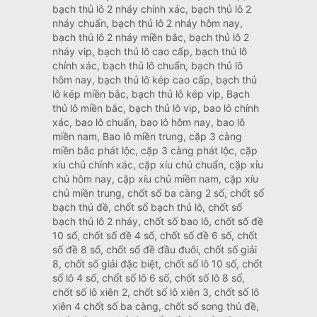
bạch thủ lô 2 nháy chính xác, bạch thủ lô 2
nháy chuẩn, bạch thủ lô 2 nháy hôm nay,
bạch thủ lô 2 nháy miền bắc, bạch thủ lô 2
nháy vip, bạch thủ lô cao cấp, bạch thủ lô
chính xác, bạch thủ lô chuẩn, bạch thủ lô
hôm nay, bạch thủ lô kép cao cấp, bạch thủ
lô kép miền bắc, bạch thủ lô kép vip, Bạch
thủ lô miền bắc, bạch thủ lô vip, bao lô chính
xác, bao lô chuẩn, bao lô hôm nay, bao lô
miền nam, Bao lô miền trung, cặp 3 càng
miền bắc phát lộc, cặp 3 càng phát lộc, cặp
xíu chủ chính xác, cặp xíu chủ chuẩn, cặp xỉu
chủ hôm nay, cặp xíu chủ miền nam, cặp xíu
chủ miền trung, chốt số ba càng 2 số, chốt số
bạch thủ đề, chốt số bạch thủ lô, chốt số
bạch thủ lô 2 nháy, chốt số bao lô, chốt số đề
10 số, chốt số đề 4 số, chốt số đề 6 số, chốt
số đề 8 số, chốt số đề đầu đuôi, chốt số giải
8, chốt số giải đặc biệt, chốt số lô 10 số, chốt
số lô 4 số, chốt số lô 6 số, chốt số lô 8 số,
chốt số lô xiên 2, chốt số lô xiên 3, chốt số lô
xiên 4 chốt số ba càng, chốt số song thủ đề,