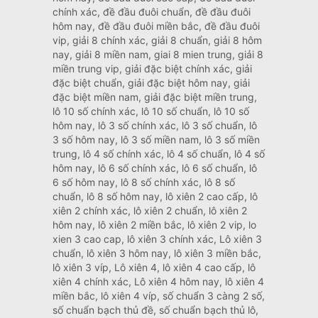
chính xác, đề đầu đuôi chuẩn, đề đầu đuôi
hôm nay, đề đầu đuôi miền bắc, đề đầu đuôi
vip, giải 8 chính xác, giải 8 chuẩn, giải 8 hôm
nay, giải 8 miền nam, giai 8 mien trung, giải 8
miền trung vip, giải đặc biệt chính xác, giải
đặc biệt chuẩn, giải đặc biệt hôm nay, giải
đặc biệt miền nam, giải đặc biệt miền trung,
lô 10 số chính xác, lô 10 số chuẩn, lô 10 số
hôm nay, lô 3 số chính xác, lô 3 số chuẩn, lô
3 số hôm nay, lô 3 số miền nam, lô 3 số miền
trung, lô 4 số chính xác, lô 4 số chuẩn, lô 4 số
hôm nay, lô 6 số chính xác, lô 6 số chuẩn, lô
6 số hôm nay, lô 8 số chính xác, lô 8 số
chuẩn, lô 8 số hôm nay, lô xiên 2 cao cấp, lô
xiên 2 chính xác, lô xiên 2 chuẩn, lô xiên 2
hôm nay, lô xiên 2 miền bắc, lô xiên 2 vip, lo
xien 3 cao cap, lô xiên 3 chính xác, Lô xiên 3
chuẩn, lô xiên 3 hôm nay, lô xiên 3 miền bắc,
lô xiên 3 víp, Lô xiên 4, lô xiên 4 cao cấp, lô
xiên 4 chính xác, Lô xiên 4 hôm nay, lô xiên 4
miền bắc, lô xiên 4 víp, số chuẩn 3 càng 2 số,
số chuẩn bạch thủ đề, số chuẩn bạch thủ lô,