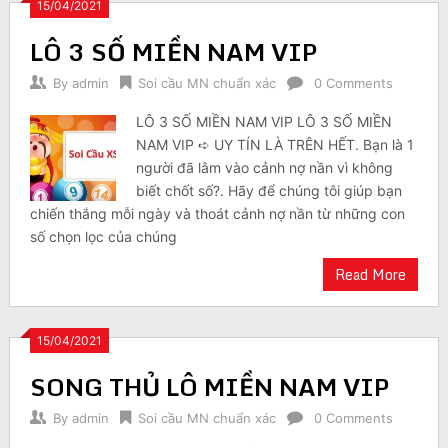
15/04/2021
LÔ 3 SỐ MIỀN NAM VIP
By
admin
Soi cầu MN chuẩn xác
0 Comments
LÔ 3 SỐ MIỀN NAM VIP LÔ 3 SỐ MIỀN
NAM VIP ➪ UY TÍN LÀ TRÊN HẾT. Bạn là 1
người đã lâm vào cảnh nợ nần vì không
biết chốt số?. Hãy để chúng tôi giúp bạn
chiến thắng mỗi ngày và thoát cảnh nợ nần từ những con
số chọn lọc của chúng
Read More
15/04/2021
SONG THỦ LÔ MIỀN NAM VIP
By
admin
Soi cầu MN chuẩn xác
0 Comments