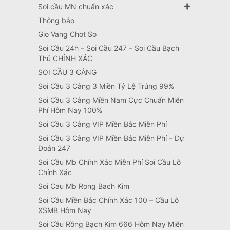
Soi cầu MN chuẩn xác
Thông báo
Gio Vang Chot So
Soi Cầu 24h – Soi Cầu 247 – Soi Cầu Bạch
Thủ CHÍNH XÁC
SOI CẦU 3 CÀNG
Soi Cầu 3 Càng 3 Miền Tỷ Lệ Trúng 99%
Soi Cầu 3 Càng Miền Nam Cực Chuẩn Miễn
Phí Hôm Nay 100%
Soi Cầu 3 Càng VIP Miền Bắc Miễn Phí
Soi Cầu 3 Càng VIP Miền Bắc Miễn Phí – Dự
Đoán 247
Soi Cầu Mb Chính Xác Miễn Phí Soi Cầu Lô
Chính Xác
Soi Cau Mb Rong Bach Kim
Soi Cầu Miền Bắc Chính Xác 100 – Cầu Lô
XSMB Hôm Nay
Soi Cầu Rồng Bạch Kim 666 Hôm Nay Miễn