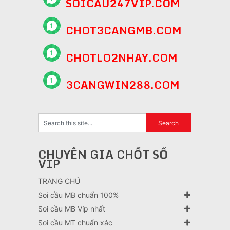
SOICAU247VIP.COM
CHOT3CANGMB.COM
CHOTLO2NHAY.COM
3CANGWIN288.COM
CHUYÊN GIA CHỐT SỐ
VIP
TRANG CHỦ
Soi cầu MB chuẩn 100%
Soi cầu MB Víp nhất
Soi cầu MT chuẩn xác