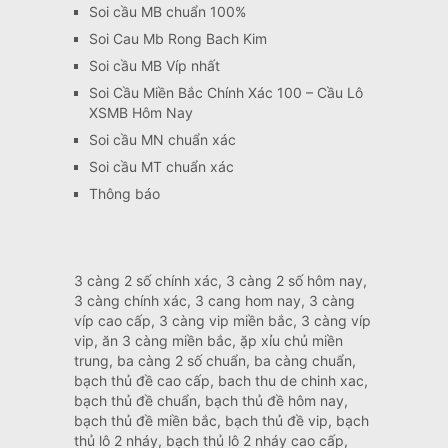
Soi cầu MB chuẩn 100%
Soi Cau Mb Rong Bach Kim
Soi cầu MB Víp nhất
Soi Cầu Miền Bắc Chính Xác 100 – Cầu Lô
XSMB Hôm Nay
Soi cầu MN chuẩn xác
Soi cầu MT chuẩn xác
Thông báo
3 càng 2 số chính xác, 3 càng 2 số hôm nay,
3 càng chính xác, 3 cang hom nay, 3 càng
víp cao cấp, 3 càng vip miền bắc, 3 càng víp
vip, ăn 3 càng miền bắc, ặp xỉu chủ miền
trung, ba càng 2 số chuẩn, ba càng chuẩn,
bạch thủ đề cao cấp, bach thu de chinh xac,
bạch thủ đề chuẩn, bạch thủ đề hôm nay,
bạch thủ đề miền bắc, bạch thủ đề vip, bạch
thủ lô 2 nháy, bạch thủ lô 2 nháy cao cấp,