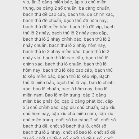
vip, ăn 3 càng miền bắc, ặp xỉu chủ miền
trung, ba càng 2 số chuẩn, ba càng chuẩn,
bạch thủ đề cao cấp, bach thu de chinh xac,
bạch thủ đề chuẩn, bạch thủ đề hôm nay,
bạch thủ đề miền bắc, bạch thủ đề vip, bạch
thủ lô 2 nháy, bạch thủ lô 2 nháy cao cấp,
bạch thủ lô 2 nháy chính xác, bạch thủ lô 2
nháy chuẩn, bạch thủ lô 2 nháy hôm nay,
bạch thủ lô 2 nháy miền bắc, bạch thủ lô 2
nháy vip, bạch thủ lô cao cấp, bạch thủ lô
chính xác, bạch thủ lô chuẩn, bạch thủ lô
hôm nay, bạch thủ lô kép cao cấp, bạch thủ
lô kép miền bắc, bạch thủ lô kép vip, Bạch
thủ lô miền bắc, bạch thủ lô vip, bao lô chính
xác, bao lô chuẩn, bao lô hôm nay, bao lô
miền nam, Bao lô miền trung, cặp 3 càng
miền bắc phát lộc, cặp 3 càng phát lộc, cặp
xíu chủ chính xác, cặp xíu chủ chuẩn, cặp xỉu
chủ hôm nay, cặp xíu chủ miền nam, cặp xíu
chủ miền trung, chốt số ba càng 2 số, chốt số
bạch thủ đề, chốt số bạch thủ lô, chốt số
bạch thủ lô 2 nháy, chốt số bao lô, chốt số đề
10 số, chốt số đề 4 số, chốt số đề 6 số, chốt