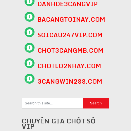
DANHDE3CANGVIP
BACANGTOINAY.COM
SOICAU247VIP.COM
CHOT3CANGMB.COM
CHOTLO2NHAY.COM
3CANGWIN288.COM
CHUYÊN GIA CHỐT SỐ
VIP