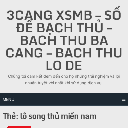
Skip
3CANG XSMB – SỐ
to
content
ĐỀ BẠCH THỦ –
BACH THU BA
CANG – BACH THU
LO DE
Chúng tôi cam kết đem đến cho họ những trải nghiệm và lợi
nhuận tuyệt vời nhất khi sử dụng dịch vụ.
MENU
Thẻ:
lô song thủ miền nam