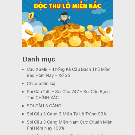
Danh mục
Cau XSMB – Thống Kê Cầu Bạch Thủ Miền
Bắc Hôm Nay – Xổ Số
Chưa phân loại
Soi Cầu 24h – Soi Cầu 247 – Soi Cầu Bạch
Thủ CHÍNH XÁC
SOI CẦU 3 CÀNG
Soi Cầu 3 Càng 3 Miền Tỷ Lệ Trúng 99%
Soi Cầu 3 Càng Miền Nam Cực Chuẩn Miễn
Phí Hôm Nay 100%