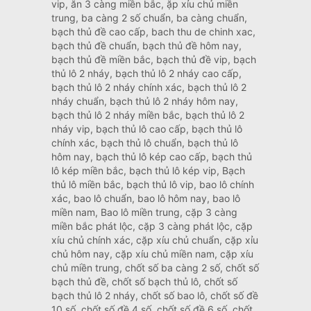
vip, ăn 3 càng miền bắc, ặp xỉu chủ miền
trung, ba càng 2 số chuẩn, ba càng chuẩn,
bạch thủ đề cao cấp, bach thu de chinh xac,
bạch thủ đề chuẩn, bạch thủ đề hôm nay,
bạch thủ đề miền bắc, bạch thủ đề vip, bạch
thủ lô 2 nháy, bạch thủ lô 2 nháy cao cấp,
bạch thủ lô 2 nháy chính xác, bạch thủ lô 2
nháy chuẩn, bạch thủ lô 2 nháy hôm nay,
bạch thủ lô 2 nháy miền bắc, bạch thủ lô 2
nháy vip, bạch thủ lô cao cấp, bạch thủ lô
chính xác, bạch thủ lô chuẩn, bạch thủ lô
hôm nay, bạch thủ lô kép cao cấp, bạch thủ
lô kép miền bắc, bạch thủ lô kép vip, Bạch
thủ lô miền bắc, bạch thủ lô vip, bao lô chính
xác, bao lô chuẩn, bao lô hôm nay, bao lô
miền nam, Bao lô miền trung, cặp 3 càng
miền bắc phát lộc, cặp 3 càng phát lộc, cặp
xíu chủ chính xác, cặp xíu chủ chuẩn, cặp xỉu
chủ hôm nay, cặp xíu chủ miền nam, cặp xíu
chủ miền trung, chốt số ba càng 2 số, chốt số
bạch thủ đề, chốt số bạch thủ lô, chốt số
bạch thủ lô 2 nháy, chốt số bao lô, chốt số đề
10 số, chốt số đề 4 số, chốt số đề 6 số, chốt