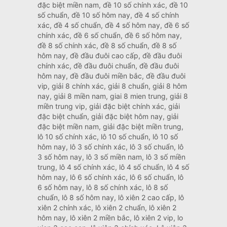
đặc biệt miền nam, đề 10 số chính xác, đề 10
số chuẩn, đề 10 số hôm nay, đề 4 số chính
xác, đề 4 số chuẩn, đề 4 số hôm nay, đề 6 số
chính xác, đề 6 số chuẩn, đề 6 số hôm nay,
đề 8 số chính xác, đề 8 số chuẩn, đề 8 số
hôm nay, đề đầu đuôi cao cấp, đề đầu đuôi
chính xác, đề đầu đuôi chuẩn, đề đầu đuôi
hôm nay, đề đầu đuôi miền bắc, đề đầu đuôi
vip, giải 8 chính xác, giải 8 chuẩn, giải 8 hôm
nay, giải 8 miền nam, giai 8 mien trung, giải 8
miền trung vip, giải đặc biệt chính xác, giải
đặc biệt chuẩn, giải đặc biệt hôm nay, giải
đặc biệt miền nam, giải đặc biệt miền trung,
lô 10 số chính xác, lô 10 số chuẩn, lô 10 số
hôm nay, lô 3 số chính xác, lô 3 số chuẩn, lô
3 số hôm nay, lô 3 số miền nam, lô 3 số miền
trung, lô 4 số chính xác, lô 4 số chuẩn, lô 4 số
hôm nay, lô 6 số chính xác, lô 6 số chuẩn, lô
6 số hôm nay, lô 8 số chính xác, lô 8 số
chuẩn, lô 8 số hôm nay, lô xiên 2 cao cấp, lô
xiên 2 chính xác, lô xiên 2 chuẩn, lô xiên 2
hôm nay, lô xiên 2 miền bắc, lô xiên 2 vip, lo