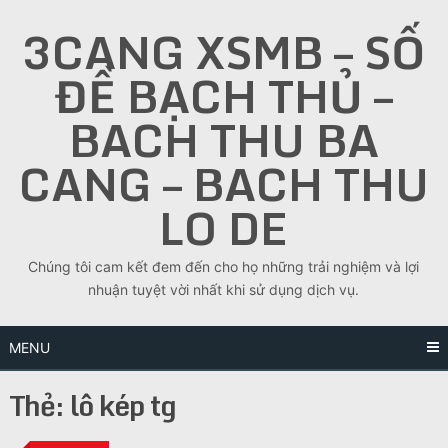
Skip
3CANG XSMB – SỐ
to
content
ĐỀ BẠCH THỦ –
BACH THU BA
CANG – BACH THU
LO DE
Chúng tôi cam kết đem đến cho họ những trải nghiệm và lợi
nhuận tuyệt vời nhất khi sử dụng dịch vụ.
MENU
Thẻ:
lô kép tg