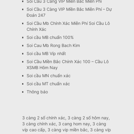
Soi Cầu 3 Càng VIP Miền Bắc Miễn Phí
Soi Cầu 3 Càng VIP Miền Bắc Miễn Phí – Dự
Đoán 247
Soi Cầu Mb Chính Xác Miễn Phí Soi Cầu Lô
Chính Xác
Soi cầu MB chuẩn 100%
Soi Cau Mb Rong Bach Kim
Soi cầu MB Víp nhất
Soi Cầu Miền Bắc Chính Xác 100 – Cầu Lô
XSMB Hôm Nay
Soi cầu MN chuẩn xác
Soi cầu MT chuẩn xác
Thông báo
3 càng 2 số chính xác, 3 càng 2 số hôm nay,
3 càng chính xác, 3 cang hom nay, 3 càng
víp cao cấp, 3 càng vip miền bắc, 3 càng víp