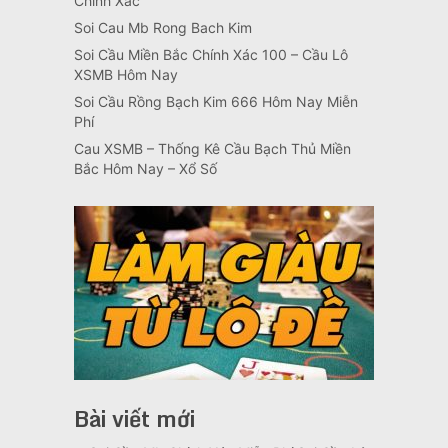
Chính Xác
Soi Cau Mb Rong Bach Kim
Soi Cầu Miền Bắc Chính Xác 100 – Cầu Lô
XSMB Hôm Nay
Soi Cầu Rồng Bạch Kim 666 Hôm Nay Miễn
Phí
Cau XSMB – Thống Kê Cầu Bạch Thủ Miền
Bắc Hôm Nay – Xổ Số
Bài viết mới