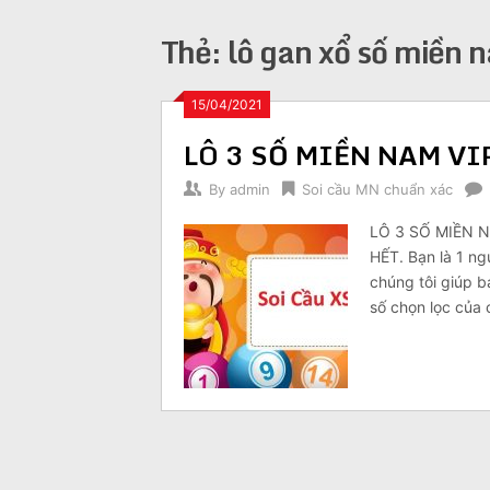
Thẻ:
lô gan xổ số miền 
15/04/2021
LÔ 3 SỐ MIỀN NAM VI
By
admin
Soi cầu MN chuẩn xác
LÔ 3 SỐ MIỀN N
HẾT. Bạn là 1 ng
chúng tôi giúp 
số chọn lọc của