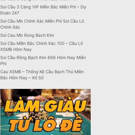
Soi Cầu 3 Càng VIP Miền Bắc Miễn Phí – Dự
Đoán 247
Soi Cầu Mb Chính Xác Miễn Phí Soi Cầu Lô
Chính Xác
Soi Cau Mb Rong Bach Kim
Soi Cầu Miền Bắc Chính Xác 100 – Cầu Lô
XSMB Hôm Nay
Soi Cầu Rồng Bạch Kim 666 Hôm Nay Miễn
Phí
Cau XSMB – Thống Kê Cầu Bạch Thủ Miền
Bắc Hôm Nay – Xổ Số